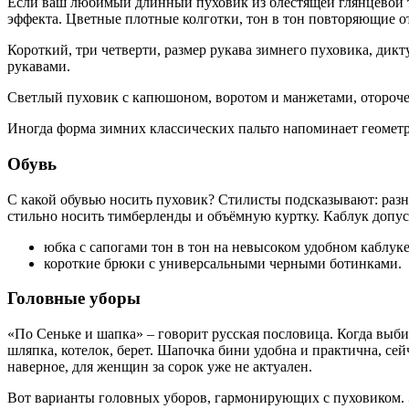
Если ваш любимый длинный пуховик из блестящей глянцевой т
эффекта. Цветные плотные колготки, тон в тон повторяющие от
Короткий, три четверти, размер рукава зимнего пуховика, дик
рукавами.
Светлый пуховик с капюшоном, воротом и манжетами, оторочен
Иногда форма зимних классических пальто напоминает геометр
Обувь
С какой обувью носить пуховик? Стилисты подсказывают: разн
стильно носить тимберленды и объёмную куртку. Каблук допу
юбка с сапогами тон в тон на невысоком удобном каблуке
короткие брюки с универсальными черными ботинками.
Головные уборы
«По Сеньке и шапка» – говорит русская пословица. Когда выбир
шляпка, котелок, берет. Шапочка бини удобна и практична, се
наверное, для женщин за сорок уже не актуален.
Вот варианты головных уборов, гармонирующих с пуховиком. 