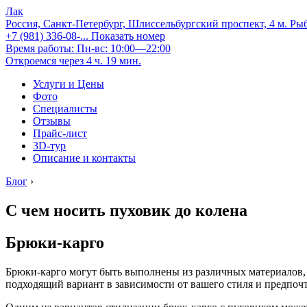
Лак
Россия, Санкт-Петербург, Шлиссельбургский проспект, 4 м. Ры
+7 (981) 336-08-...
Показать номер
Время работы: Пн-вс: 10:00—22:00
Откроемся через 4 ч. 19 мин.
Услуги и Цены
Фото
Специалисты
Отзывы
Прайс-лист
3D-тур
Описание и контакты
Блог
›
С чем носить пуховик до колена
Брюки-карго
Брюки-карго могут быть выполнены из различных материалов, 
подходящий вариант в зависимости от вашего стиля и предпоч