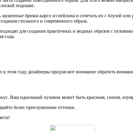
 быть создание повседневного образа. Для этого можно выбрать
плоской подошве.
ь зауженные брюки-карго из нейлона и сочетать их с блузой или
оздания стильного и современного образа.
одходят для создания практичных и модных образов с пуховиком 
я года.
о в этом году дизайнеры предлагают внимание обратить внимани
вкус. Ваш идеальный пуховик может быть красным, синим, изум
ирайте более приглушенные оттенки.
вета!