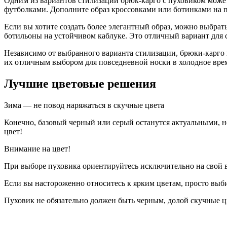
Одним из вариантов стилизации брюк-карго с пуховиком может
футболками. Дополните образ кроссовками или ботинками на 
Если вы хотите создать более элегантный образ, можно выбрат
ботильоны на устойчивом каблуке. Это отличный вариант для с
Независимо от выбранного варианта стилизации, брюки-карго п
их отличным выбором для повседневной носки в холодное врем
Лучшие цветовые решения
Зима — не повод наряжаться в скучные цвета
Конечно, базовый черный или серый останутся актуальными, н
цвет!
Внимание на цвет!
При выборе пуховика ориентируйтесь исключительно на свой 
Если вы настороженно относитесь к ярким цветам, просто выб
Пуховик не обязательно должен быть черным, долой скучные ц