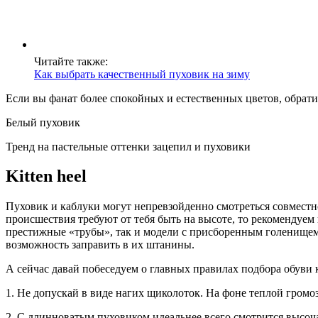
Читайте также:
Как выбрать качественный пуховик на зиму
Если вы фанат более спокойных и естественных цветов, обрат
Белый пуховик
Тренд на пастельные оттенки зацепил и пуховики
Kitten heel
Пуховик и каблуки могут непревзойденно смотреться совместн
происшествия требуют от тебя быть на высоте, то рекомендуем 
престижные «трубы», так и модели с присборенным голенищем (
возможность заправить в их штанины.
А сейчас давай побеседуем о главных правилах подбора обуви 
1. Не допускай в виде нагих щиколоток. На фоне теплой громо
2. С длинноватым пуховиком идеальнее всего смотрится высоча