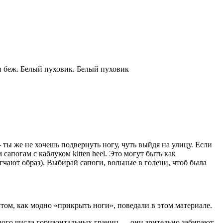
и беж. Белый пуховик. Белый пуховик
ты же не хочешь подвернуть ногу, чуть выйдя на улицу. Если
апогам с каблуком kitten heel. Это могут быть как
гчают образ). Выбирай сапоги, вольные в голени, чтоб была
том, как модно «прикрыть ноги», поведали в этом материале.
много числа горизонтальных границ — они зрительно забирают