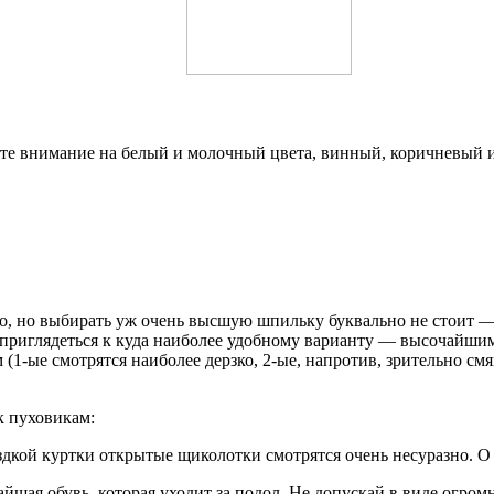
ите внимание на белый и молочный цвета, винный, коричневый 
о, но выбирать уж очень высшую шпильку буквально не стоит — 
приглядеться к куда наиболее удобному варианту — высочайшим с
1-ые смотрятся наиболее дерзко, 2-ые, напротив, зрительно смя
к пуховикам:
здкой куртки открытые щиколотки смотрятся очень несуразно. О 
йшая обувь, которая уходит за подол. Не допускай в виде огро