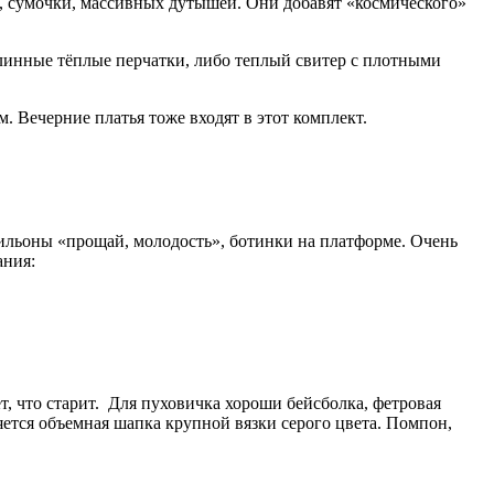
, сумочки, массивных дутышей. Они добавят «космического»
длинные тёплые перчатки, либо теплый свитер с плотными
Вечерние платья тоже входят в этот комплект.
тильоны «прощай, молодость», ботинки на платформе. Очень
ания:
т, что старит. Для пуховичка хороши бейсболка, фетровая
яется объемная шапка крупной вязки серого цвета. Помпон,