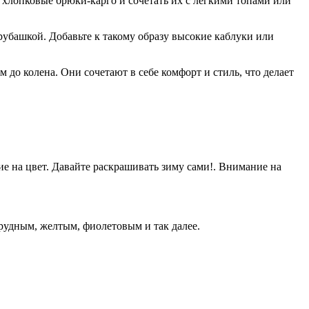
 хлопковые брюки-карго и сочетать их с легкими топами или
 рубашкой. Добавьте к такому образу высокие каблуки или
до колена. Они сочетают в себе комфорт и стиль, что делает
е на цвет. Давайте раскрашивать зиму сами!. Внимание на
рудным, желтым, фиолетовым и так далее.