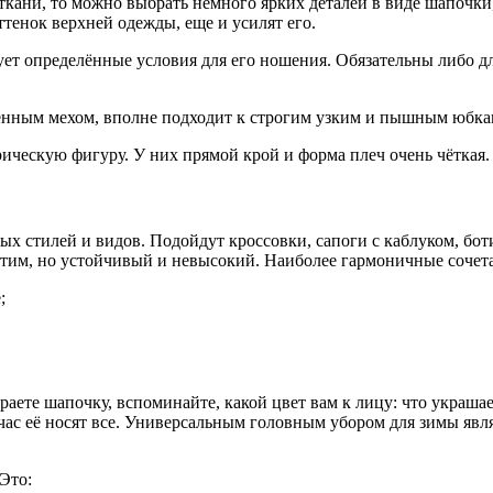
кани, то можно выбрать немного ярких деталей в виде шапочки
тенок верхней одежды, еще и усилят его.
тует определённые условия для его ношения. Обязательны либо 
ным мехом, вполне подходит к строгим узким и пышным юбкам. 
ическую фигуру. У них прямой крой и форма плеч очень чёткая.
ых стилей и видов. Подойдут кроссовки, сапоги с каблуком, бо
стим, но устойчивый и невысокий. Наиболее гармоничные сочет
;
аете шапочку, вспоминайте, какой цвет вам к лицу: что украшае
йчас её носят все. Универсальным головным убором для зимы явл
Это: