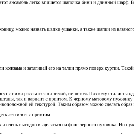
В этот ансамбль легко впишется шапочка-бини и длинный шарф. В
овику, можно назвать шапки-ушанки, а также шапки из вязаного
 кожзама и затягивай его на талии прямо поверх куртки. Такой
гут с ними расстаться ни зимой, ни летом. Поэтому стилисты
 штаны, так и вариант с принтом. К черному матовому пуховику
ивоположной ей текстурой. Таким образом можно сделать образ
деть леггинсы с принтом
и очень выгодно выделяться на фоне черного пуховика. Но нужн