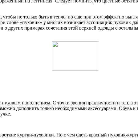
ображенный на леггинсах. Следует помнить, что цветные обтяги
, чтобы не только быть в тепле, но еще при этом эффектно выгл
при слове «пуховик» у многих возникает ассоциация: пуховик-дж
ь и о других примерах сочетания этой верхней одежды с остальн
 пуховым наполнением. С точки зрения практичности и тепла эт
озможно дополнить только необходимыми аксессуарами. Обувь к
учке.
роткие куртки-пуховики. Но с чем одеть красный пуховик-куртк