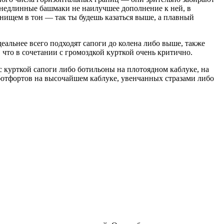
 недлинные башмаки не наилучшее дополнение к ней, в
нищем в тон — так ты будешь казаться выше, а плавный
деальнее всего подходят сапоги до колена либо выше, также
 что в сочетании с громоздкой курткой очень критично.
с курткой сапоги либо ботильоны на плотоядном каблуке, на
ботфортов на высочайшем каблуке, увенчанных стразами либо