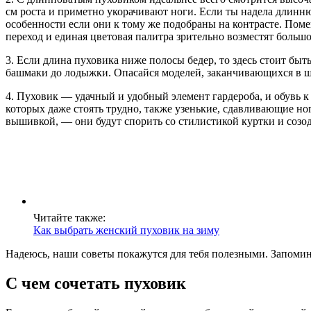
см роста и приметно укорачивают ноги. Если ты надела длин
особенности если они к тому же подобраны на контрасте. По
переход и единая цветовая палитра зрительно возместят больш
3. Если длина пуховика ниже полосы бедер, то здесь стоит быт
башмаки до лодыжки. Опасайся моделей, заканчивающихся в шир
4. Пуховик — удачный и удобный элемент гардероба, и обувь к
которых даже стоять трудно, также узенькие, сдавливающие н
вышивкой, — они будут спорить со стилистикой куртки и созо
Читайте также:
Как выбрать женский пуховик на зиму
Надеюсь, наши советы покажутся для тебя полезными. Запоми
С чем сочетать пуховик