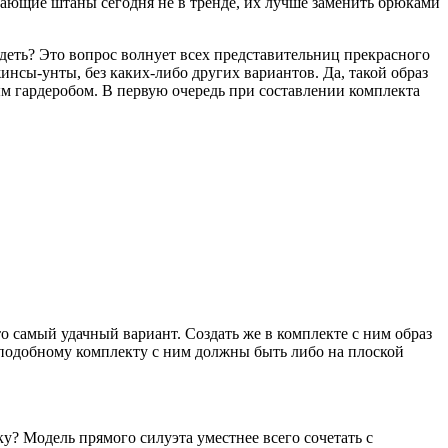
вающие штаны сегодня не в тренде, их лучше заменить брюками
ядеть? Это вопрос волнует всех представительниц прекрасного
инсы-унты, без каких-либо других вариантов. Да, такой образ
ым гардеробом. В первую очередь при составлении комплекта
о самый удачный вариант. Создать же в комплекте с ним образ
 подобному комплекту с ним должны быть либо на плоской
у? Модель прямого силуэта уместнее всего сочетать с