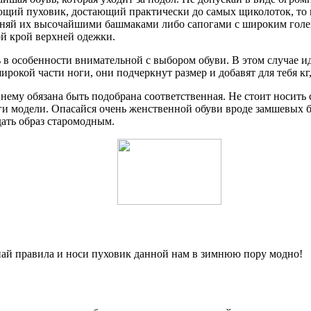
нющий пуховик, достающий практически до самых щиколоток, то
меняй их высочайшими башмаками либо сапогами с широким голе
ой крой верхней одежки.
ь в особенности внимательной с выбором обуви. В этом случае и
окой части ноги, они подчеркнут размер и добавят для тебя кг,
 нему обязана быть подобрана соответственная. Не стоит носить 
оги модели. Опасайся очень женственной обуви вроде замшевых 
дать образ старомодным.
най правила и носи пуховик данной нам в зимнюю пору модно!