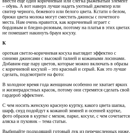
ввести еще один коричневый или слегка рыжеватый элемент
– обувь. А вот наверх лучше надеть уютный джемпер или
свитер черного, бежевого или белого цвета. Кстати о белом,
брюки цвета молока могут сместить джинсы с почетного
места. Нам очень нравится, как коричневый играет с
бордовым и бледно-розовым, поэтому на платья в этих цветах
не помешает накинуть браун косуху.
К
ороткая светло-коричневая косуха выглядит эффектно с
синими джинсами с высокой талией и кожаными лосинами.
Добавим еще пару цветов, которые можно включать в образы
с коричневой косухой – это красный и серый. Как это лучше
сделать, подсмотрите на фото:
В холодное время года женщинам особенно не хватает ярких
и жизнерадостных красок, потому они стремятся сделать свой
гардероб эффектнее.
С чем носить женскую красную куртку, какого цвета шапка,
шарф, снуд подойдут к кожаной зимней и осенней куртке,
фото образов в куртке с мехом, парке, косухе, с чем сочетается
аляска и пуховик – тема статьи.
Выбирайте подходящий готовый лук из перечисленных ниже,