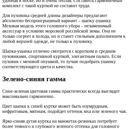
удобная в носке, но и очень теплая. Составить гармоничный
комплект с такой курткой не составит труда.
Для пуховика средней длины дизайнеры предлагают
абсолютно беспроигрышный вариант – шапку-ушанку.
Меховая модель этого головного убора – незаменимый
аксессуар в условиях морозной российской зимы. Она не
только согреет в холода, но и станет стильным дополнением к
любой верхней одежде, не только к пуховику.
Шапка-ушанка отлично смотрится с коротким и средним
пуховиками, спортивной курткой, элегантным пальто. Если
пуховик с меховой опушкой, то лучше подобрать ушанку
соответствующего цвета и качества.
Зелено-синяя гамма
Сине-зеленая цветовая гамма практически всегда выглядит
максимально гармонично.
Цвет шапки к синей куртке может быть изумрудным,
нефритовым, мятным, подойдет оттенок мха или зеленого чая.
Ярко-синяя дутая куртка на манжетах-резинках потребует
более темного и глубокого зеленого оттенка для головного