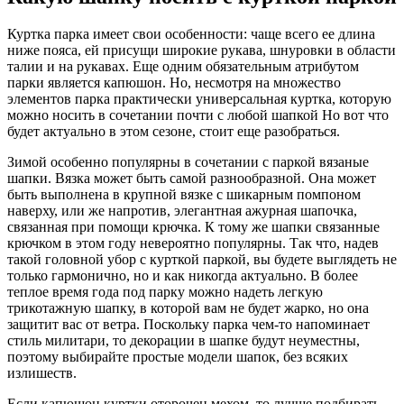
Куртка парка имеет свои особенности: чаще всего ее длина
ниже пояса, ей присущи широкие рукава, шнуровки в области
талии и на рукавах. Еще одним обязательным атрибутом
парки является капюшон. Но, несмотря на множество
элементов парка практически универсальная куртка, которую
можно носить в сочетании почти с любой шапкой Но вот что
будет актуально в этом сезоне, стоит еще разобраться.
Зимой особенно популярны в сочетании с паркой вязаные
шапки. Вязка может быть самой разнообразной. Она может
быть выполнена в крупной вязке с шикарным помпоном
наверху, или же напротив, элегантная ажурная шапочка,
связанная при помощи крючка. К тому же шапки связанные
крючком в этом году невероятно популярны. Так что, надев
такой головной убор с курткой паркой, вы будете выглядеть не
только гармонично, но и как никогда актуально. В более
теплое время года под парку можно надеть легкую
трикотажную шапку, в которой вам не будет жарко, но она
защитит вас от ветра. Поскольку парка чем-то напоминает
стиль милитари, то декорации в шапке будут неуместны,
поэтому выбирайте простые модели шапок, без всяких
излишеств.
Если капюшон куртки оторочен мехом, то лучше подбирать