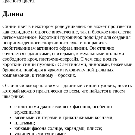
красного цвета.
Длина
Синий цвет в некотором роде уникален: он может произвести
как солидное и строгое впечатление, так и броское или слегка
легкомысленное. Короткий пуховичок подойдет для создания
непринужденного спортивного лука и понравится
любительницам активного образа жизни. Он отлично
сочетается с джинсами, свитерами, кэжуальными штанами
свободного кроя, платьями-оверсайз. С чем еще носить
короткий синий пуховик? С леггинсами, чиносами, бежевыми
брюками, подбирая к яркому пуховичку нейтральных
компаньонов, к темному – броских.
Отличный выбор для зимы – длинный синий пуховик, носить
который можно практически со всем, что найдется в твоем
шкафчике:
с плотными джинсами всех фасонов, особенно
зауженными;
вязаными свитерами и трикотажными кофтами;
платьями;
юбками фасона солнце, карандаш, плиссе;
удлиненными туниками;