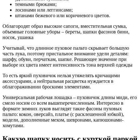
темными брюками;
лосинами или леггинсами;
штанами бежевого или коричневого цветов.
Облагородят образ высокие сапоги, вместительная сумка,
объемные головные уборы – береты, шапки фасонов бини,
носок, ушанка
Учитывай, что длинное пуховое пальто скрывает большую
часть лука, поэтому пристальное внимание удели деталям:
шарфу, обуви, перчаткам, шапке. Решающее значение при
выборе их цвета имеет интенсивность тона верхней одежды
То есть яркий пуховичок нельзя утяжелять кричащими
аксессуарами, а нейтральная расцветка нуждается в
облагораживании броскими элементами.
Универсальная рабочая лошадка – пуховичок длины миди, его
смело носим со всем вышеперечисленным. Интересно в
формате зимних луков выглядят такие фасоны пуховых
пальто: кокон, оверсайз, платье (с расклешенной юбкой),
модели, дополненные мехом, шевронами, капюшонами-
хомутами.
Какую шапку носить с курткой паркой