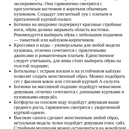
эксперименты. Они гармонично смотрятся с
прогулочным костюмом и коротким объемным
пуховиком. Создадут элегантный лук с платьем и
приталенной курткой-пальто.
Ботинки на шнуровке подчеркнут красивые стройные
ноги, обувь должна закрывать область косточки.
Рекомендуется выбирать обувь с небольшим подъемом
— танкеткой или каблуком-кирпичиком.
Кроссовки и кеды – универсальны для любой модели
пуховика, отлично сочетаются с практичными
джинсами и романтичным платьем. Единственное
следует учитывать, для зимы стоит выбирать обувь на
толстой подошве;
Ботильоны с острым носком и на устойчивом каблуке
позволят создать женственный образ. Можно подобрать
сет с фасоном кокон или стеганой курткой А-силуэта.
Ботинки на массивной подошве подойдут невысоким
девушкам, отлично сочетаются с длинными куртками и
пуховиками-оверсайз.
Ботфорты на плоском ходу подойдут девушкам выше
среднего роста, гармонично смотрятся с укороченной
курткой-одеяло.
Высокие сапоги сделают женственным любой образ,
актуальная модель чулки подойдет девушкам плюс сайз.
Стройным модницам можно остановиться на жокейские