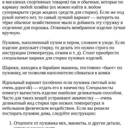
в магазинах спортивных товаров) так и обычные, которые по
карману любой хозяйке (их можно найти в любом
супермаркете среди жидких средств для стирки). Если же под
рукой ничего нет, то самый лучший вариант — натереть на
тёрке обычное хозяйственное мыло и добавить эту стружку в
отделение для порошка. Отжимать мембранное изделие лучше
вручную.
Пуховик, наполненный пухом и пером, сложнее в уходе. Если
изделие допускает стирку, то делать это нужно строго по
инструкции (температура, отжим и т. д). Стоит приобрести
специальные шарики для стирки пуховых изделий.
Шарики, находясь в барабане машины, постоянно «бьют» по
пуховику, не позволяя наполнителю сбиваться в комки
Идеальный вариант (особенно если пуховик светлый или
очень дорогой) — отдать его в химчистку. Специалисты
помогут вычистить изделие наиболее деликатным способом.
Часто для таких вещей устраивают аквачистку — очень
деликатный вид стирки при низких температурах и
небольшом физическом воздействии. Если вы решили
постирать пуховик дома, следуйте инструкции:
Отцепите от пуховика мех, манжеты, и другие детали,