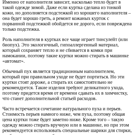
Именно от наполнителя зависит, насколько тепло будет в
такой одежде зимой. Даже если куртка сделана из тонкой
кожи, но дополняется подстежкой из хорошего наполнителя –
она будет хорошо греть, а ремонт кожаных курток с
порванной подстежкой обойдется не дорого, если повреждена
только подстежка.
Роль наполнителя в куртках все чаще играет тинсулейт (или
биопух). Это экологичный, гипоаллергенный материал,
который сохраняет тепло и не сбивается в комки при
намокании, поэтому такие куртки можно стирать в машинке
«автомат».
Обычный пух является традиционным наполнителем,
который при правильном уходе не будет портиться. Но эти
куртки стоят дороже, а стирать их самостоятельно не
рекомендуется. Такие изделия требуют деликатного ухода,
поэтому придется время от времени сдавать их в химчистку,
что станет дополнительной статьей расходов.
Часто встречается сочетание натурального пуха и перьев.
Стоимость перьев намного ниже, чем пуха, поэтому общая
цена куртки тоже будет заметно ниже. Кроме того – такую
одежду можно стирать вручную или в машинке, но при этом
рекомендуется использовать специальные шарики для стирки,