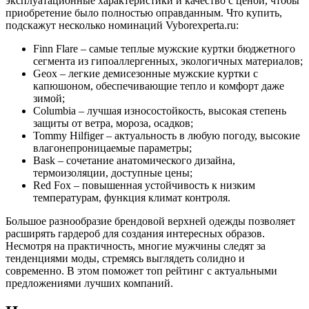
эксплуатационные характеристики и качество с ценой, чтобы
приобретение было полностью оправданным. Что купить,
подскажут несколько номинаций Vyborexperta.ru:
Finn Flare – самые теплые мужские куртки бюджетного
сегмента из гипоаллергенных, экологичных материалов;
Geox – легкие демисезонные мужские куртки с
капюшоном, обеспечивающие тепло и комфорт даже
зимой;
Columbia – лучшая износостойкость, высокая степень
защиты от ветра, мороза, осадков;
Tommy Hilfiger – актуальность в любую погоду, высокие
влагонепроницаемые параметры;
Bask – сочетание анатомического дизайна,
термоизоляции, доступные цены;
Red Fox – повышенная устойчивость к низким
температурам, функция климат контроля.
Большое разнообразие брендовой верхней одежды позволяет
расширять гардероб для создания интересных образов.
Несмотря на практичность, многие мужчины следят за
тенденциями моды, стремясь выглядеть солидно и
современно. В этом поможет топ рейтинг с актуальными
предложениями лучших компаний.