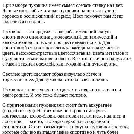
При выборе пуховика имеет смысл сделать ставку на цвет.
Черные или любые темные пуховики наполняют улицы
городов в осенне-зимний период. Цвет поможет вам легко
выделится из толпы.
Пуховик — это предмет гардероба, имеющий явную
спортивную стилистику, молодежный, динамический и
высокотехнологический прогрессивный посыл. Для
спортивной стилистики очень характерны яркие чистые
цвета, высококонтрастные цветосочетания, цвета металлов и
футуристический лаковый блеск. Все это отлично подружится
с такой верхней одеждой, как пуховик или дутая куртка.
Светлые цвета сделают образ визуально легче и
торжественнее. Для пуховиков это бывает полезно.
Пуховики в приглушенных цветах выглядят элегантнее и
благороднее. И это тоже бывает полезно.
С принтоваными пуховиками стоит быть аккуратнее
(подробнее тут). На них обычно хорошо смотрятся
контрастные колор-блоки, окантовки и лампасы, надписи и
логотипы — все то, что характерно для спортивной
стилистики. Стоит рассмотреть к покупке пуховики в клетку,
которые обычно выглядят менее спортивно и чуть более