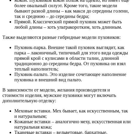
Кокон. Пуховиков кокон похож на одеяло, но имеет еще
более овальный силуэт. Кроме того, такие модели
бывают разной длины – как макси до середины голени,
так и среднюю – до середины бедра;
Прямой. Классический прямой пуховик может быть
любой длины – хоть ультракоротким, хоть длинным.
Также выделяются разные гибридные модели пуховиков:
Пуховик-парка. Внешне такой пуховик выглядит, как
парка – лаконичный, типичный для этого вида одежды
прямой крой с кулисами в области талии, длинной
традиционно до середины бедра. От пуховика он взял
теплый наполнитель;
Пуховик-пальто. Это изделие сочетающее наполнение
пуховика и внешний вид пальто.
В зависимости от модели, желания производителя и
стоимости изделия, мужские пуховики могут включать
дополнительную отделку:
Меховые вставки. Мех бывает, как искусственным, так
и натуральным;
Кожаные вставки – аналогично меху, искусственная или
натуральная кожа;
Тканевые вставки – вельветовые, бархатные,