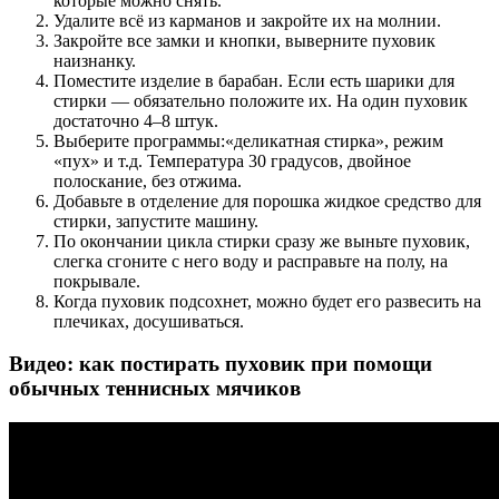
которые можно снять.
Удалите всё из карманов и закройте их на молнии.
Закройте все замки и кнопки, выверните пуховик
наизнанку.
Поместите изделие в барабан. Если есть шарики для
стирки — обязательно положите их. На один пуховик
достаточно 4–8 штук.
Выберите программы:«деликатная стирка», режим
«пух» и т.д. Температура 30 градусов, двойное
полоскание, без отжима.
Добавьте в отделение для порошка жидкое средство для
стирки, запустите машину.
По окончании цикла стирки сразу же выньте пуховик,
слегка сгоните с него воду и расправьте на полу, на
покрывале.
Когда пуховик подсохнет, можно будет его развесить на
плечиках, досушиваться.
Видео: как постирать пуховик при помощи
обычных теннисных мячиков