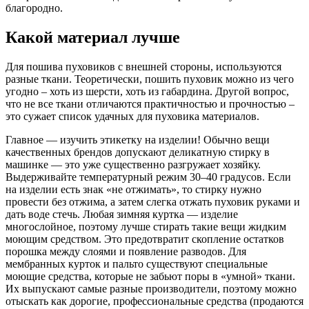
благородно.
Какой материал лучше
Для пошива пуховиков с внешней стороны, используются
разные ткани. Теоретически, пошить пуховик можно из чего
угодно – хоть из шерсти, хоть из габардина. Другой вопрос,
что не все ткани отличаются практичностью и прочностью –
это сужает список удачных для пуховика материалов.
Главное — изучить этикетку на изделии! Обычно вещи
качественных брендов допускают деликатную стирку в
машинке — это уже существенно разгружает хозяйку.
Выдерживайте температурный режим 30–40 градусов. Если
на изделии есть знак «не отжимать», то стирку нужно
провести без отжима, а затем слегка отжать пуховик руками и
дать воде стечь. Любая зимняя куртка — изделие
многослойное, поэтому лучше стирать такие вещи жидким
моющим средством. Это предотвратит скопление остатков
порошка между слоями и появление разводов. Для
мембранных курток и пальто существуют специальные
моющие средства, которые не забьют поры в «умной» ткани.
Их выпускают самые разные производители, поэтому можно
отыскать как дорогие, профессиональные средства (продаются