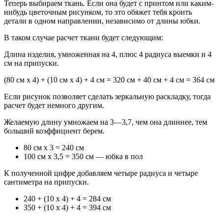
Теперь выбираем ткань. Если она будет с принтом или каким-
нибудь цветочным рисунком, то это обяжет тебя кроить
детали в одном направлении, независимо от длины юбки.
В таком случае расчет ткани будет следующим:
Длина изделия, умноженная на 4, плюс 4 радиуса выемки и 4
см на припуски.
(80 см х 4) + (10 см х 4) + 4 см = 320 см + 40 см + 4 см = 364 см
Если рисунок позволяет сделать зеркальную раскладку, тогда
расчет будет немного другим.
Желаемую длину умножаем на 3—3,7, чем она длиннее, тем
больший коэффициент берем.
80 см х 3 = 240 см
100 см х 3,5 = 350 см — юбка в пол
К полученной цифре добавляем четыре радиуса и четыре
сантиметра на припуски.
240 + (10 х 4) + 4 = 284 см
350 + (10 х 4) + 4 = 394 см