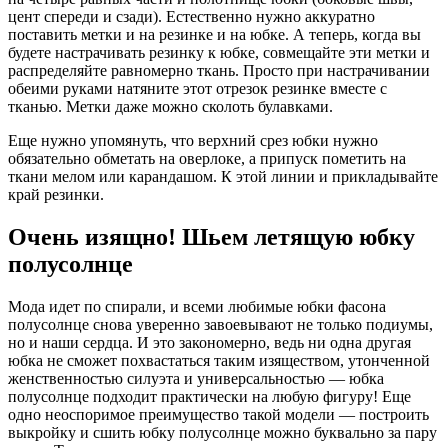
цент спереди и сзади). Естественно нужно аккуратно
поставить метки и на резинке и на юбке. А теперь, когда вы
будете настрачивать резинку к юбке, совмещайте эти метки и
распределяйте равномерно ткань. Просто при настрачивании
обеими руками натяните этот отрезок резинке вместе с
тканью. Метки даже можно сколоть булавками.
Еще нужно упомянуть, что верхний срез юбки нужно
обязательно обметать на оверлоке, а припуск пометить на
ткани мелом или карандашом. К этой линии и прикладывайте
край резинки.
Очень изящно! Шьем летящую юбку
полусолнце
Мода идет по спирали, и всеми любимые юбки фасона
полусолнце снова уверенно завоевывают не только подиумы,
но и наши сердца. И это закономерно, ведь ни одна другая
юбка не сможет похвастаться таким изяществом, утонченной
женственностью силуэта и универсальностью — юбка
полусолнце подходит практически на любую фигуру! Еще
одно неоспоримое преимущество такой модели — построить
выкройку и сшить юбку полусолнце можно буквально за пару