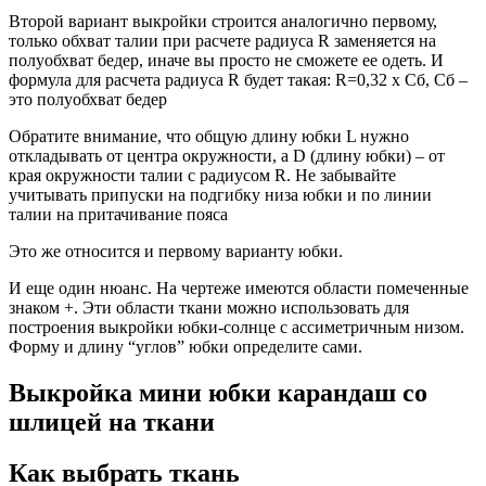
Второй вариант выкройки строится аналогично первому,
только обхват талии при расчете радиуса R заменяется на
полуобхват бедер, иначе вы просто не сможете ее одеть. И
формула для расчета радиуса R будет такая: R=0,32 x Сб, Сб –
это полуобхват бедер
Обратите внимание, что общую длину юбки L нужно
откладывать от центра окружности, а D (длину юбки) – от
края окружности талии с радиусом R. Не забывайте
учитывать припуски на подгибку низа юбки и по линии
талии на притачивание пояса
Это же относится и первому варианту юбки.
И еще один нюанс. На чертеже имеются области помеченные
знаком +. Эти области ткани можно использовать для
построения выкройки юбки-солнце с ассиметричным низом.
Форму и длину “углов” юбки определите сами.
Выкройка мини юбки карандаш со
шлицей на ткани
Как выбрать ткань