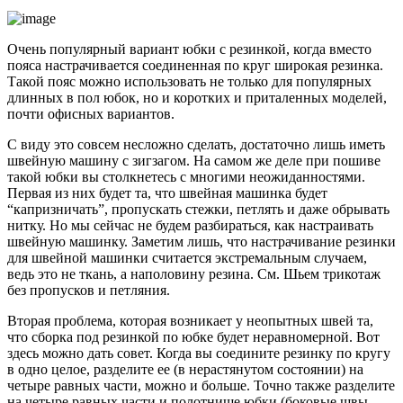
Очень популярный вариант юбки с резинкой, когда вместо
пояса настрачивается соединенная по круг широкая резинка.
Такой пояс можно использовать не только для популярных
длинных в пол юбок, но и коротких и приталенных моделей,
почти офисных вариантов.
С виду это совсем несложно сделать, достаточно лишь иметь
швейную машину с зигзагом. На самом же деле при пошиве
такой юбки вы столкнетесь с многими неожиданностями.
Первая из них будет та, что швейная машинка будет
“капризничать”, пропускать стежки, петлять и даже обрывать
нитку. Но мы сейчас не будем разбираться, как настраивать
швейную машинку. Заметим лишь, что настрачивание резинки
для швейной машинки считается экстремальным случаем,
ведь это не ткань, а наполовину резина. См. Шьем трикотаж
без пропусков и петляния.
Вторая проблема, которая возникает у неопытных швей та,
что сборка под резинкой по юбке будет неравномерной. Вот
здесь можно дать совет. Когда вы соедините резинку по кругу
в одно целое, разделите ее (в нерастянутом состоянии) на
четыре равных части, можно и больше. Точно также разделите
на четыре равных части и полотнище юбки (боковые швы,