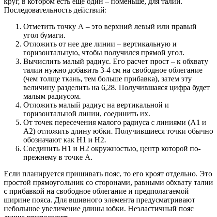
круг, в котором есть еще один – поменьше, для талии.
Последовательность действий:
Отметить точку А – это верхний левый или правый
угол бумаги.
Отложить от нее две линии – вертикальную и
горизонтальную, чтобы получился прямой угол.
Вычислить малый радиус. Его расчет прост – к обхвату
талии нужно добавить 3-4 см на свободное облегание
(чем толще ткань, тем больше прибавка), затем эту
величину разделить на 6,28. Получившаяся цифра будет
малым радиусом.
Отложить малый радиус на вертикальной и
горизонтальной линии, соединить их.
От точек пересечения малого радиуса с линиями (А1 и
А2) отложить длину юбки. Получившиеся точки обычно
обозначают как Н1 и Н2.
Соединить Н1 и Н2 окружностью, центр которой по-
прежнему в точке А.
Если планируется пришивать пояс, то его кроят отдельно. Это
простой прямоугольник со сторонами, равными обхвату талии
с прибавкой на свободное облегание и предполагаемой
ширине пояса. Для вшивного элемента предусматривают
небольшое увеличение длины юбки. Неэластичный пояс