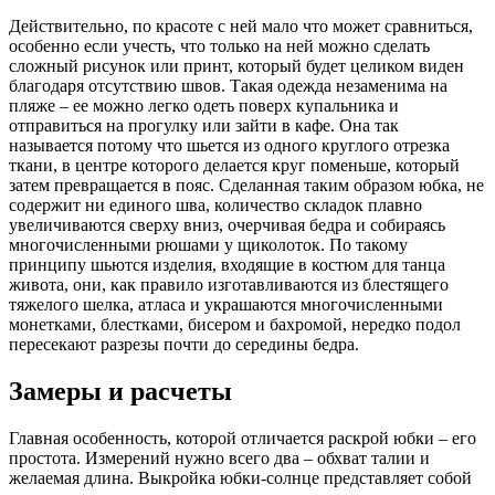
Действительно, по красоте с ней мало что может сравниться,
особенно если учесть, что только на ней можно сделать
сложный рисунок или принт, который будет целиком виден
благодаря отсутствию швов. Такая одежда незаменима на
пляже – ее можно легко одеть поверх купальника и
отправиться на прогулку или зайти в кафе. Она так
называется потому что шьется из одного круглого отрезка
ткани, в центре которого делается круг поменьше, который
затем превращается в пояс. Сделанная таким образом юбка, не
содержит ни единого шва, количество складок плавно
увеличиваются сверху вниз, очерчивая бедра и собираясь
многочисленными рюшами у щиколоток. По такому
принципу шьются изделия, входящие в костюм для танца
живота, они, как правило изготавливаются из блестящего
тяжелого шелка, атласа и украшаются многочисленными
монетками, блестками, бисером и бахромой, нередко подол
пересекают разрезы почти до середины бедра.
Замеры и расчеты
Главная особенность, которой отличается раскрой юбки – его
простота. Измерений нужно всего два – обхват талии и
желаемая длина. Выкройка юбки-солнце представляет собой