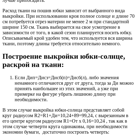
лучше припосадить.
Расход ткани на пошив юбки зависит от выбранного вида
выкройки. При использовании кроя полное солнце и длине 70
см потребуется отрез материи не менее 2 м при стандартной
ширине 150 см. Ткань выбирается на свое усмотрение в
зависимости от того, в какой сезон планируется носить юбку.
Описываемый крой удобен тем, что используется вся ширина
ткани, поэтому длины требуется относительно немного.
Построение выкройки юбки-солнце,
раскрой на ткани:
Если Дип=Дисз=Дисб(п)=Дисб(л), либо значения
ненамного отличаются друг от друга, тогда за Ди можно
принять наибольшее из этих значений, а уже при
примерке на фигуре убрать лишнюю длину при
необходимости.
В этом случае выкройка юбки-солнца представляет собой
круг радиусом R2=R1+Ди=10,24+89=99,24, с вырезанным в
его центре кругом радиусом R1=От х 0,16=10,24 , так как в
этом случае четверти круга одинаковы, при необходимости
экономии бумаги, достаточно построить четверть: