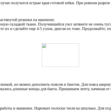
лучае получатся острые края готовой юбки. При ровном разрезе 
астянутой резинки на манекене.
нную складкой ткани. Получившийся узел затяните не очень туго
 их и сделайте еще 4-5 узлов, двигая их тоже. Продолжайте, по
езинкой, но можно дополнить поясом и бантом. Для пояса широ
ались длинные концы для банта. Пришиваем ленту, начиная от це
 работы и машинки. Нарежьте полоски тюля на шпульки. Для от