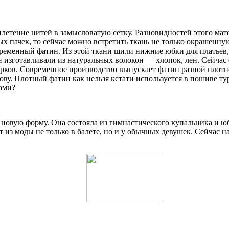
еплетение нитей в замысловатую сетку. Разновидностей этого ма
х пачек, то сейчас можно встретить ткань не только окрашенную
ременный фатин. Из этой ткани шили нижние юбки для платьев, 
н изготавливали из натуральных волокон — хлопок, лен. Сейчас 
арков. Современное производство выпускает фатин разной плотн
ву. Плотный фатин как нельзя кстати используется в пошиве ту
ами?
 новую форму. Она состояла из гимнастического купальника и ю
т из моды не только в балете, но и у обычных девушек. Сейчас 