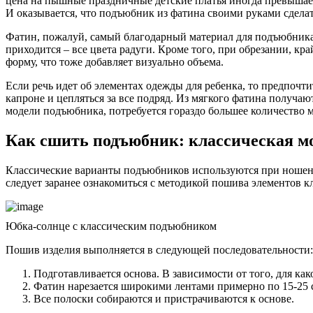
цена на пышные праздничные детские платья иногда превышает
И оказывается, что подъюбник из фатина своими руками сделать
Фатин, пожалуй, самый благодарный материал для подъюбника. 
приходится – все цвета радуги. Кроме того, при обрезании, кр
форму, что тоже добавляет визуально объема.
Если речь идет об элементах одежды для ребенка, то предпочти
капроне и цепляться за все подряд. Из мягкого фатина получа
модели подъюбника, потребуется гораздо большее количество м
Как сшить подъюбник: классическая м
Классические варианты подъюбников используются при ношени
следует заранее ознакомиться с методикой пошива элементов к
Юбка-солнце с классическим подъюбником
Пошив изделия выполняется в следующей последовательности:
Подготавливается основа. В зависимости от того, для как
Фатин нарезается широкими лентами примерно по 15-25 
Все полоски собираются и пристрачиваются к основе.