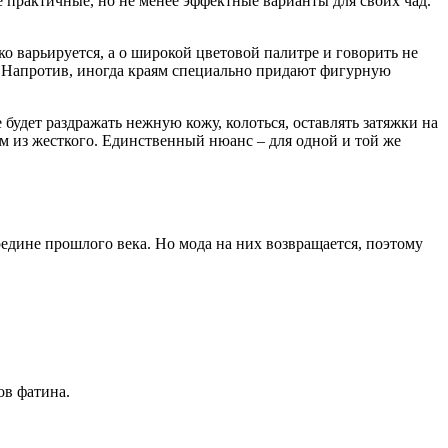
практичные, но не менее эффектные варианты для своих чад.
о варьируется, а о широкой цветовой палитре и говорить не
ся. Напротив, иногда краям специально придают фигурную
 будет раздражать нежную кожу, колоться, оставлять затяжки на
м из жесткого. Единственный нюанс – для одной и той же
дине прошлого века. Но мода на них возвращается, поэтому
ов фатина.