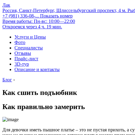
Лак
Россия, Санкт-Петербург, Шлиссельбургский проспект, 4 м. Ры
+7 (981) 336-08-...
Показать номер
Время работы: Пн-вс: 10:00—22:00
Откроемся через 4 ч. 19 мин.
Услуги и Цены
Фото
Специалисты
Отзывы
Прайс-лист
3D-тур
Описание и контакты
Блог
›
Как сшить подъюбник
Как правильно замерить
Для девочки иметь пышное платье – это не пустая прихоть, а 