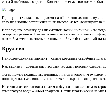
ее на 6-дюймовые отрезки. Количество сегментов должно быть в
Прострочите атласными краями на обоих концах полос вуали, с
связывая концы оставшейся нити вместе. Затем действуйте как
Используйте резинку для шахматной доски шириной 5 см, тогда 
отверстия резинки. Платье может быть интегрировано с лифом,
детской может выглядеть как шикарный сарафан, который на та
Кружево
Наиболее сложный вариант – самые красивые свадебные плат
Как вариант – cделать низ пестрым, но для гармонии следует д
Легко можно подправить длинные платья с коротким рукавом, н
подойдет платье с воланами на плечах, выкройка которого не 
Из сатина изготавливают платья и блузки, а также этим матер
температура воды – 40-60 градусов. Сатин практически не мнет