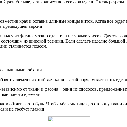
 2 раза больше, чем количество кусочков вуали. Сжечь разрезы 
овместив края и оставив длинные концы ниток. Когда все будет 
 в предыдущей версии.
пачку из фатина можно сделать в несколько ярусов. Для этого л
 состоящим из широкой резинки. Если сделать изделие большой 
лии стягивается поясом.
ья с пышными юбками.
обавить элемент из этой же ткани. Такой наряд может стать иде
езависимо от ткани и фасона – один из способов, предложенных 
займет много времени.
иалом обтягивают обувь. Чтобы уберечь лицевую сторону ткани о
ся и не требует глажки.