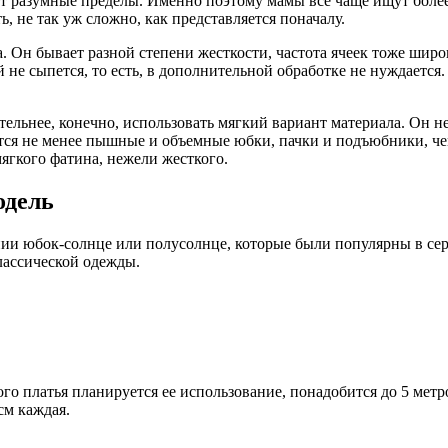
 разумные пределы. Именно поэтому мамы все чаще ищут более 
, не так уж сложно, как представляется поначалу.
Он бывает разной степени жесткости, частота ячеек тоже широк
ай не сыпется, то есть, в дополнительной обработке не нуждает
тельнее, конечно, использовать мягкий вариант материала. Он не
ются не менее пышные и объемные юбки, пачки и подъюбники, че
ягкого фатина, нежели жесткого.
одель
и юбок-солнце или полусолнце, которые были популярны в сере
лассической одежды.
ого платья планируется ее использование, понадобится до 5 метр
см каждая.