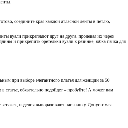
ленты.
готово, соедините края каждой атласной ленты в петлю,
енты вуали прикрепляют друг на друга, продевая их через
длины и прикрепить бретельки вуали к резинке, юбка-пачка для
альным при выборе элегантного платья для женщин за 50.
в статье, обязательно подойдет – пробуйте! А может вам
т затяжек, изделия выворачивают наизнанку. Допустимая