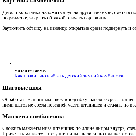
Воротник комбинезона
Детали воротника наложить друг на друга изнанкой, сметать 
по разметке, закрыть обтачкой, стачать горловину.
Заутюжить обтачку на изнанку, открытые срезы подвернуть и от
Читайте также:
Как правильно выбрать детский зимний комбинезон
Шаговые швы
Обработать машинным швом вподгибку шаговые срезы задней ч
ними шаговые срезы передней части штанишек и стачать по кра
Манжеты комбинезона
Сложить манжеты низа штанишек по длине лицом внутрь, стача
Притачать манжету к низу штанины аналогично планке застежк