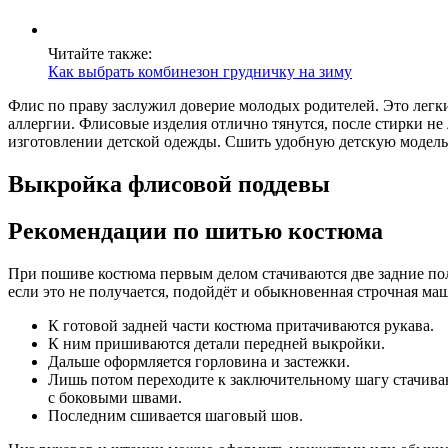
Читайте также:
Как выбрать комбинезон грудничку на зиму
Флис по праву заслужил доверие молодых родителей. Это легки
аллергии. Флисовые изделия отлично тянутся, после стирки не
изготовлении детской одежды. Сшить удобную детскую модель 
Выкройка флисовой поддевы
Рекомендации по шитью костюма
При пошиве костюма первым делом стачиваются две задние пол
если это не получается, подойдёт и обыкновенная строчная ма
К готовой задней части костюма притачиваются рукава.
К ним пришиваются детали передней выкройки.
Дальше оформляется горловина и застежки.
Лишь потом переходите к заключительному шагу стачиван
с боковыми швами.
Последним сшивается шаговый шов.