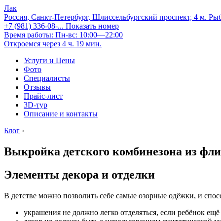
Лак
Россия, Санкт-Петербург, Шлиссельбургский проспект, 4 м. Ры
+7 (981) 336-08-...
Показать номер
Время работы: Пн-вс: 10:00—22:00
Откроемся через 4 ч. 19 мин.
Услуги и Цены
Фото
Специалисты
Отзывы
Прайс-лист
3D-тур
Описание и контакты
Блог
›
Выкройка детского комбинезона из фли
Элементы декора и отделки
В детстве можно позволить себе самые озорные одёжки, и спо
украшения не должно легко отделяться, если ребёнок ещё