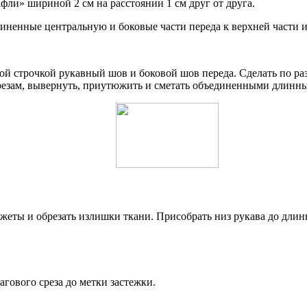
ли» шириной 2 см на расстоянии 1 см друг от друга.
диненные центральную и боковые части переда к верхней части 
ной строчкой рукавный шов и боковой шов переда. Сделать по раз
резам, вывернуть, приутюжить и сметать объединенными длинны
еты и обрезать излишки ткани. Присобрать низ рукава до длин
гового среза до метки застежки.