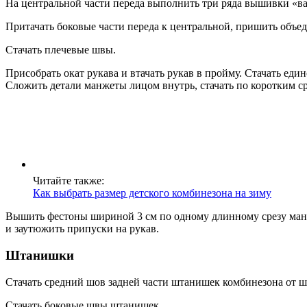
На центральной части переда выполнить три ряда вышивки «ваф
Притачать боковые части переда к центральной, пришить объе
Стачать плечевые швы.
Присобрать окат рукава и втачать рукав в пройму. Стачать еди
Сложить детали манжеты лицом внутрь, стачать по коротким с
Читайте также:
Как выбрать размер детского комбинезона на зиму
Вышить фестоны шириной 3 см по одному длинному срезу манж
и заутюжить припуски на рукав.
Штанишки
Стачать средний шов задней части штанишек комбинезона от ша
Стачать боковые швы штанишек.