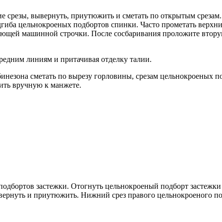
ие срезы, вывернуть, приутюжить и сметать по открытым срезам.
дгиба цельнокроеных подбортов спинки. Часто прометать верхни
ляющей машинной строчки. После сосбаривания проложите втору
редним линиям и притачивая отделку талии.
бинезона сметать по вырезу горловины, срезам цельнокроеных п
ить вручную к манжете.
дбортов застежки. Отогнуть цельнокроеный подборт застежки н
ывернуть и приутюжить. Нижний срез правого цельнокроеного по