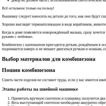
декор не должен быть с использованием синтетической м
Всё остальное только на пользу!
Вышивку следует наносить на детали до того, как они будут с
Хорошо выглядят термоаппликации в виде корабликов, животны
Когда в доме появляется новорождённый малыш, сразу хочетс
руками с любовью.
Комбинезон с капюшоном пригодится деткам, рождённым в осен
поднимается наверх и не мешает двигаться ручкам и ножкам, с
Выбор материалов для комбинезона
Пошив комбинезона
Сшить части изделия не составит труда, если у вас имеется шв
Этапы работы на швейной машинке
Приметать вручную синтепон и плащовку, получится два сл
Весь выступающий синтепон необходимо аккуратно обре