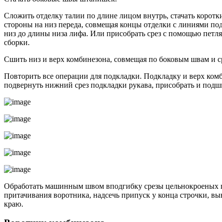
Сложить отделку талии по длине лицом внутрь, стачать коротк
стороны на низ переда, совмещая концы отделки с линиями по
низ до длины низа лифа. Или присобрать срез с помощью пет
сборки.
Сшить низ и верх комбинезона, совмещая по боковым швам и с
Повторить все операции для подкладки. Подкладку и верх ком
подвернуть нижний срез подкладки рукава, присобрать и подш
Обработать машинным швом вподгибку срезы цельнокроеных по
притачивания воротника, надсечь припуск у конца строчки, в
краю.