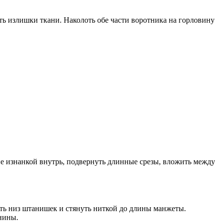
ть излишки ткани. Наколоть обе части воротника на горловину
 изнанкой внутрь, подвернуть длинные срезы, вложить между
ать низ штанишек и стянуть ниткой до длины манжеты.
нины.