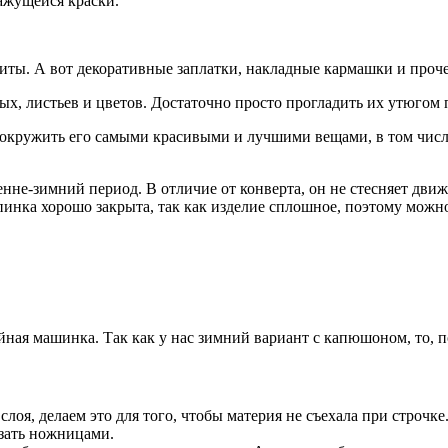
ажущейся краски.
шиты. А вот декоративные заплатки, накладные кармашки и проче
х, листьев и цветов. Достаточно просто прогладить их утюгом 
я окружить его самыми красивыми и лучшими вещами, в том чис
не-зимний период. В отличие от конверта, он не стесняет движ
пинка хорошо закрыта, так как изделие сплошное, поэтому можно
ейная машинка. Так как у нас зимний вариант с капюшоном, то, п
оя, делаем это для того, чтобы материя не съехала при строчке
зать ножницами.