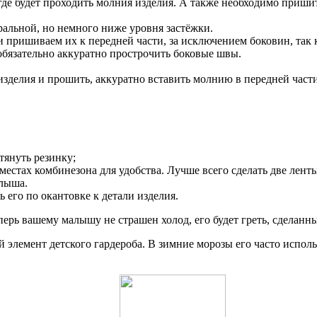
где будет проходить молния изделия. А также необходимо пришит
альной, но немного ниже уровня застёжки.
и пришиваем их к передней части, за исключением боковин, так 
 обязательно аккуратно прострочить боковые швы.
делия и прошить, аккуратно вставить молнию в передней части
тянуть резинку;
тах комбинезона для удобства. Лучше всего сделать две ленты 
алыша.
его по окантовке к детали изделия.
рь вашему малышу не страшен холод, его будет греть, сделанн
лемент детского гардероба. В зимние морозы его часто исполь