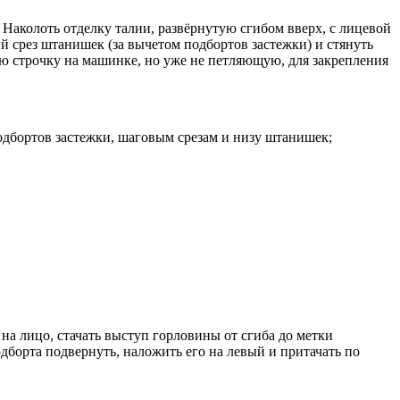
 Наколоть отделку талии, развёрнутую сгибом вверх, с лицевой
й срез штанишек (за вычетом подбортов застежки) и стянуть
ю строчку на машинке, но уже не петляющую, для закрепления
одбортов застежки, шаговым срезам и низу штанишек;
а лицо, стачать выступ горловины от сгиба до метки
дборта подвернуть, наложить его на левый и притачать по