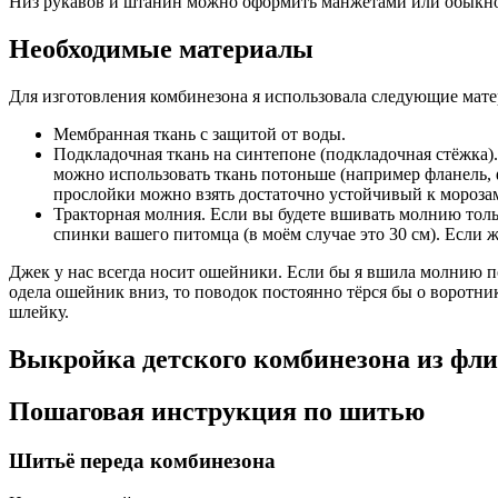
Низ рукавов и штанин можно оформить манжетами или обык
Необходимые материалы
Для изготовления комбинезона я использовала следующие мат
Мембранная ткань с защитой от воды.
Подкладочная ткань на синтепоне (подкладочная стёжка).
можно использовать ткань потоньше (например фланель, 
прослойки можно взять достаточно устойчивый к мороза
Тракторная молния. Если вы будете вшивать молнию тольк
спинки вашего питомца (в моём случае это 30 см). Если 
Джек у нас всегда носит ошейники. Если бы я вшила молнию п
одела ошейник вниз, то поводок постоянно тёрся бы о воротник
шлейку.
Выкройка детского комбинезона из фли
Пошаговая инструкция по шитью
Шитьё переда комбинезона