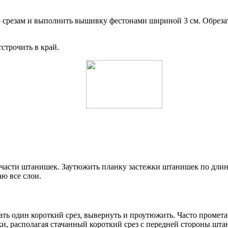
по срезам и выполнить вышивку фестонами шириной 3 см. Обреза
строчить в край.
асти штанишек. Заутюжить планку застежки штанишек по длине
ю все слои.
ть один короткий срез, вывернуть и проутюжить. Часто промет
и, располагая стачанный короткий срез с передней стороны шта