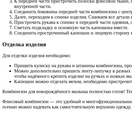
К передней части пристрочить полоски флисовой ткани, 
внутренней части.
Соединить боковины передней части комбинезона с центр
Далее, переходим к спинке изделия. Сшиваем все детали 
Пристрочить рукава к спинке и передней части одеяния,
Сметать подкладку и основную часть капюшона вместе.
Соединить простроченный капюшон и лицевую сторону из
Отделка изделия
Для отделки изделия необходимо:
Пришить кулиску на рукава и штанины комбинезона, про
Можно дополнительно пришить ленту-липучку в разных мес
чтобы надёжного крепить изделие на ручках и ножках м
Капюшон можно отделать мехом, необходимо пристрочить 
Комбинезон для новорождённого малыша полностью готов! Тепе
Флисовый комбинезон — это удобный и многофункциональный э
осенью можно надевать как самостоятельную верхнюю одежду.