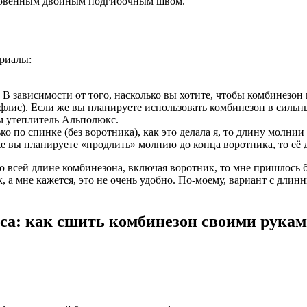
новенным двойным подгибочным швом.
ериалы:
 В зависимости от того, насколько вы хотите, чтобы комбинезон
флис). Если же вы планируете использовать комбинезон в сильн
м утеплитель Альполюкс.
о по спинке (без воротника), как это делала я, то длину молнии
же вы планируете «продлить» молнию до конца воротника, то её 
о всей длине комбинезона, включая воротник, то мне пришлось 
, а мне кажется, это не очень удобно. По-моему, вариант с длин
са: как сшить комбинезон своими рука