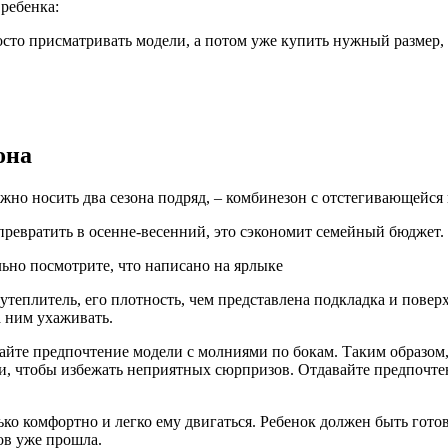
 ребенка:
о присматривать модели, а потом уже купить нужный размер, ве
она
но носить два сезона подряд, – комбинезон с отстегивающейся
евратить в осенне-весенний, это сэкономит семейный бюджет.
ьно посмотрите, что написано на ярлыке
 утеплитель, его плотность, чем представлена подкладка и пове
а ним ухаживать.
йте предпочтение модели с молниями по бокам. Таким образом, 
лии, чтобы избежать неприятных сюрпризов. Отдавайте предпочт
ько комфортно и легко ему двигаться. Ребенок должен быть гот
ов уже прошла.