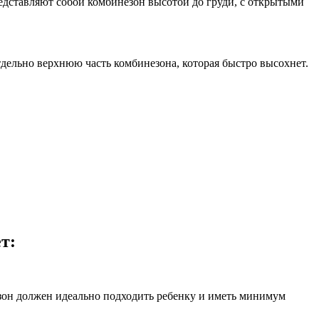
представляют собой комбинезон высотой до груди, с открытыми
дельно верхнюю часть комбинезона, которая быстро высохнет.
т:
езон должен идеально подходить ребенку и иметь минимум