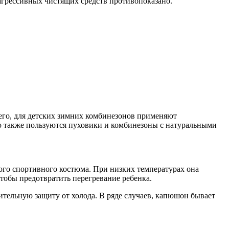
 агрессивных чистящих средств противопоказано.
сего, для детских зимних комбинезонов применяют
ю также пользуются пуховики и комбинезоны с натуральными
кого спортивного костюма. При низких температурах она
чтобы предотвратить перегревание ребенка.
ительную защиту от холода. В ряде случаев, капюшон бывает