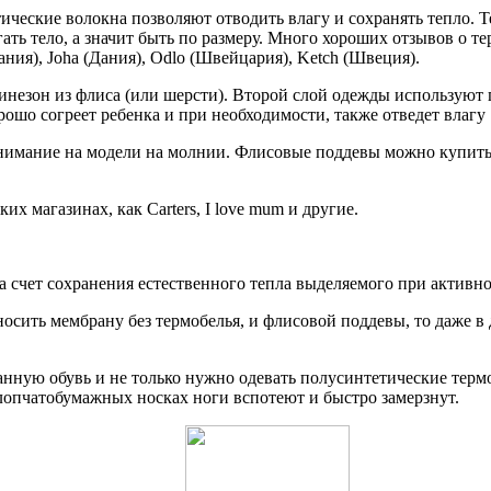
тические волокна позволяют отводить влагу и сохранять тепло. Т
ть тело, а значит быть по размеру. Много хороших отзывов о т
ания), Joha (Дания), Odlo (Швейцария), Ketch (Швеция).
езон из флиса (или шерсти). Второй слой одежды используют пр
рошо согреет ребенка и при необходимости, также отведет влагу
внимание на модели на молнии. Флисовые поддевы можно купит
 магазинах, как Carters, I love mum и другие.
а счет сохранения естественного тепла выделяемого при активно
носить мембрану без термобелья, и флисовой поддевы, то даже 
ранную обувь и не только нужно одевать полусинтетические тер
лопчатобумажных носках ноги вспотеют и быстро замерзнут.