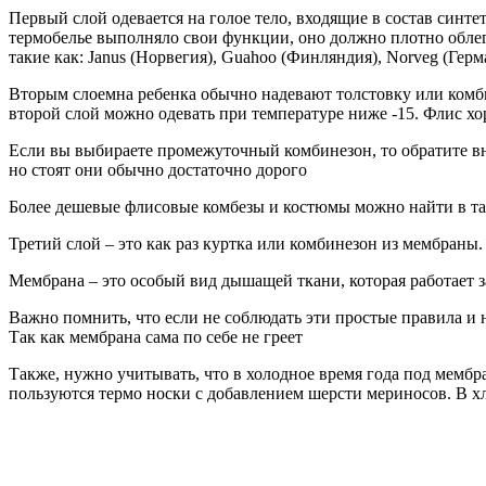
Первый слой одевается на голое тело, входящие в состав синте
термобелье выполняло свои функции, оно должно плотно облега
такие как: Janus (Норвегия), Guahoo (Финляндия), Norveg (Герм
Вторым слоемна ребенка обычно надевают толстовку или комбин
второй слой можно одевать при температуре ниже -15. Флис хо
Если вы выбираете промежуточный комбинезон, то обратите 
но стоят они обычно достаточно дорого
Более дешевые флисовые комбезы и костюмы можно найти в таких
Третий слой – это как раз куртка или комбинезон из мембраны.
Мембрана – это особый вид дышащей ткани, которая работает з
Важно помнить, что если не соблюдать эти простые правила и 
Так как мембрана сама по себе не греет
Также, нужно учитывать, что в холодное время года под мемб
пользуются термо носки с добавлением шерсти мериносов. В х