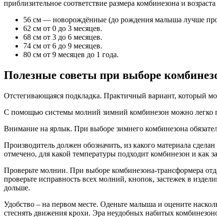
приблизительное соответствие размера комбинезона и возраста
56 см — новорождённые (до рождения малыша лучше прост
62 см от 0 до 3 месяцев.
68 см от 3 до 6 месяцев.
74 см от 6 до 9 месяцев.
80 см от 9 месяцев до 1 года.
Полезные советы при выборе комбинез
Отстегивающаяся подкладка. Практичный вариант, который мож
С помощью системы молний зимний комбинезон можно легко пр
Внимание на ярлык. При выборе зимнего комбинезона обязател
Производитель должен обозначить, из какого материала сделан
отмечено, для какой температуры подходит комбинезон и как з
Проверьте молнии. При выборе комбинезона-трансформера отда
проверьте исправность всех молний, кнопок, застежек в изде
дольше.
Удобство – на первом месте. Оденьте малыша и оцените наскол
стеснять движения крохи. Эра неудобных набитых комбинезон