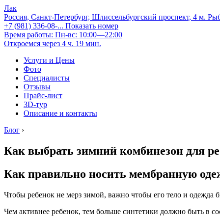
Лак
Россия, Санкт-Петербург, Шлиссельбургский проспект, 4 м. Ры
+7 (981) 336-08-...
Показать номер
Время работы: Пн-вс: 10:00—22:00
Откроемся через 4 ч. 19 мин.
Услуги и Цены
Фото
Специалисты
Отзывы
Прайс-лист
3D-тур
Описание и контакты
Блог
›
Как выбрать зимний комбинезон для ре
Как правильно носить мембранную оде
Чтобы ребенок не мерз зимой, важно чтобы его тело и одежда 
Чем активнее ребенок, тем больше синтетики должно быть в со