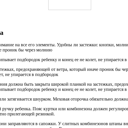
а
имание на все его элементы. Удобны ли застежки: кнопки, мол
че проник бы через молнию
ывает подбородок ребенку и конец ее не колет, не упирается в
тежках, предохраняющей от ветра, который иначе проник бы че
т, не упирается в подбородок
ния должна быть закрыта широкой планкой на застежках, предо
ывает подбородок ребенку и конец ее не колет, не упирается в
и затягивается шнурком. Меховая оторочка обязательно должна о
 ручку ребенка. Пояс куртки или комбинезона должен регулиров
отно прилегающей резинкой.
они заправляются в сапожки. У слитных комбинезонов штаны вн