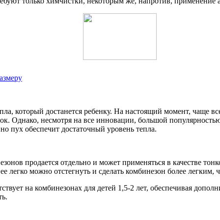
требуют только химчистки, некоторым же, напротив, применение
размеру
пла, который достанется ребенку. На настоящий момент, чаще в
ок. Однако, несмотря на все инновации, большой популярность
но пух обеспечит достаточный уровень тепла.
езонов продается отдельно и может применяться в качестве тон
ее легко можно отстегнуть и сделать комбинезон более легким, 
вует на комбинезонах для детей 1,5-2 лет, обеспечивая дополн
ть.