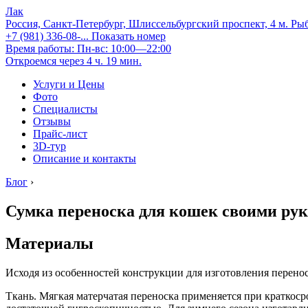
Лак
Россия, Санкт-Петербург, Шлиссельбургский проспект, 4 м. Ры
+7 (981) 336-08-...
Показать номер
Время работы: Пн-вс: 10:00—22:00
Откроемся через 4 ч. 19 мин.
Услуги и Цены
Фото
Специалисты
Отзывы
Прайс-лист
3D-тур
Описание и контакты
Блог
›
Сумка переноска для кошек своими ру
Материалы
Исходя из особенностей конструкции для изготовления перено
Ткань. Мягкая матерчатая переноска применяется при кратко