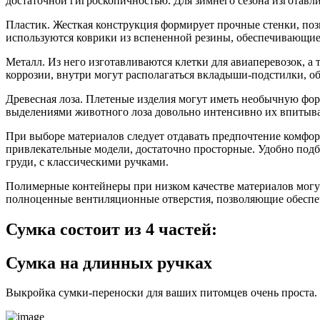
достаточной гигроскопичностью. Для зимнего сезона изготавл
Пластик. Жесткая конструкция формирует прочные стенки, по
используются коврики из вспененной резины, обеспечивающие
Металл. Из него изготавливаются клетки для авиаперевозок,
коррозии, внутри могут располагаться вкладыши-подстилки, 
Древесная лоза. Плетеные изделия могут иметь необычную фо
выделениями животного лоза довольно интенсивно их впитывае
При выборе материалов следует отдавать предпочтение комфо
привлекательные модели, достаточно просторные. Удобно подб
груди, с классическими ручками.
Полимерные контейнеры при низком качестве материалов могут 
полноценные вентиляционные отверстия, позволяющие обеспеч
Сумка состоит из 4 частей:
Сумка на длинных ручках
Выкройка сумки-переноски для ваших питомцев очень проста.