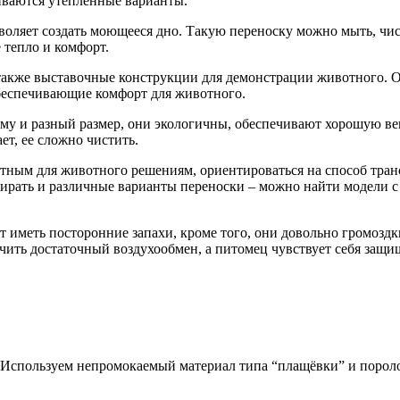
иваются утепленные варианты.
зволяет создать моющееся дно. Такую переноску можно мыть, ч
 тепло и комфорт.
 а также выставочные конструкции для демонстрации животного
обеспечивающие комфорт для животного.
рму и разный размер, они экологичны, обеспечивают хорошую в
т, ее сложно чистить.
ртным для животного решениям, ориентироваться на способ тра
ирать и различные варианты переноски – можно найти модели с
иметь посторонние запахи, кроме того, они довольно громоздки
ить достаточный воздухообмен, а питомец чувствует себя защ
 Используем непромокаемый материал типа “плащёвки” и пороло