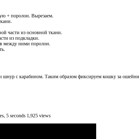
ую + поролон. Вырезаем.
ткани.
вой части из основной ткани.
асти из подкладки.
ив между ними поролон.
ть.
и шнур с карабином. Таким образом фиксируем кошку за ошейни
s, 5 seconds 1,925 views