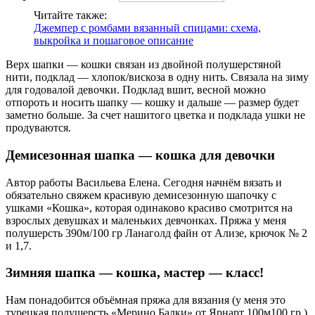
Читайте также:
Джемпер с ромбами вязанный спицами: схема,
выкройка и пошаговое описание
Верх шапки — кошки связан из двойной полушерстяной
нити, подклад — хлопок/вискоза в одну нить. Связала на зиму
для годовалой девочки. Подклад вшит, весной можно
отпороть и носить шапку — кошку и дальше — размер будет
заметно больше. За счет нашитого цветка и подклада ушки не
продуваются.
Демисезонная шапка — кошка для девочки
Автор работы Васильева Елена. Сегодня начнём вязать и
обязательно свяжем красивую демисезонную шапочку с
ушками «Кошка», которая одинаково красиво смотрится на
взрослых девушках и маленьких девчонках. Пряжа у меня
полушерсть 390м/100 гр Ланаголд файн от Ализе, крючок № 2
и 1,7.
Зимняя шапка — кошка, мастер — класс!
Нам понадобится объёмная пряжа для вязания (у меня это
турецкая полушерсть «Мерино Балки» от Ярнарт 100м100 гр.)