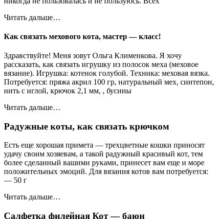
никогда не пользовалась и не пользуюсь. Всех
Читать дальше…
Как связать мехового кота, мастер — класс!
Здравствуйте! Меня зовут Ольга Клименкова. Я хочу
рассказать, как связать игрушку из полосок меха (меховое
вязание). Игрушка: котенок голубой. Техника: меховая вязка.
Потребуется: пряжа акрил 100 гр, натуральный мех, синтепон,
нить с иглой, крючок 2,1 мм, , бусины
Читать дальше…
Радужные коты, как связать крючком
Есть еще хорошая примета — трехцвет­ные кошки приносят
удачу своим хозяевам, а такой радужный красивый кот, тем
более сделанный ва­шими руками, принесет вам еще и море
положи­тельных эмоций. Для вязания котов вам потребуется:
— 50 г
Читать дальше…
Салфетка филейная Кот — баюн