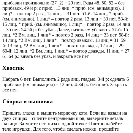
прибавки произвольно (27+2) = 29 пет. Ряды 48, 50, 52 – без
прибавок. 49-й р: с приб.: 13 лиц, * приб. (см. анимацию), 1
лиц* – повтор 2 раза, 12 лиц. = 31 пет. 51-й: 14 лиц, * приб.
(см. анимацию), 1 лиц* – повтор 2 раза, 13 лиц = 33 пет. 53-й:
15 лиц, * приб. (см. анимацию), 1 лиц* – повтор 2 раза, 14 лиц
= 35 пет. 54-56 р: без убав. Далее, начинаем убавлять. 57-й: 15
лиц, *2 Вм. лиц, 1 лиц* – повтор 2 раза, 14 лиц = 33 пет. 58-й:
14 лиц, *2 Вм. лиц, 1 лиц* – повтор дважды, 13 лиц = 31. 59-
й: 13 лиц, *2 Вм. лиц, 1 лиц* – повтор дважды, 12 лиц = 29.
60-й: 12 лиц, *2 Вм. лиц, 1 лиц* – повтор дважды, 11 лиц = 27.
61-64 р.: вязать без убав. и закрыть все пет.
Хвостик
Набрать 6 пет. Выполнить 2 ряда лиц. гладью. 3-й р: сделать 6
прибавок (см. анимацию) = 12 пет. 4-34 р.: без приб. Закрыть
все пет.
Сборка и вышивка
Пришить глазки и вышить мордочку кота. Если вы вязали на
двух спицах – сшейте центральный шов, выверните деталь
налицо. Затяните пет. низа в одной точке. Плотно набейте
тело игрушки. Для того, чтобы сделать ножки, прошейте