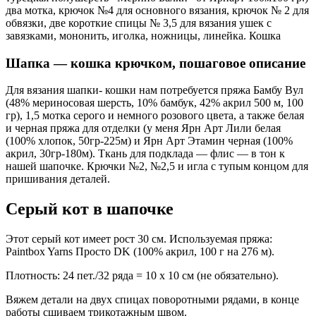
два мотка, крючок №4 для основного вязания, крючок № 2 для
обвязки, две короткие спицы № 3,5 для вязания ушек с
завязками, мононить, иголка, ножницы, линейка. Кошка
Шапка — кошка крючком, пошаговое описание
Для вязания шапки- кошки нам потребуется пряжа Бамбу Вул
(48% мериносовая шерсть, 10% бамбук, 42% акрил 500 м, 100
гр), 1,5 мотка серого и немного розового цвета, а также белая
и черная пряжа для отделки (у меня Ярн Арт Лили белая
(100% хлопок, 50гр-225м) и Ярн Арт Этамин черная (100%
акрил, 30гр-180м). Ткань для подклада — флис — в тон к
нашей шапочке. Крючки №2, №2,5 и игла с тупым концом для
пришивания деталей.
Серый кот в шапочке
Этот серый кот имеет рост 30 см. Используемая пряжа:
Paintbox Yarns Просто DK (100% акрил, 100 г на 276 м).
Плотность: 24 пет./32 ряда = 10 x 10 см (не обязательно).
Вяжем детали на двух спицах поворотными рядами, в конце
работы сшиваем трикотажным швом.