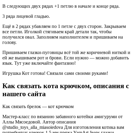
В следующих двух рядах +1 петлю в начале и конце ряда.
3 ряда лицевой гладью.
Ещё в 2 рядах убавляем по 1 петле с двух сторон. Закрываем
все петли. Иголкой стягиваем край детали так, чтобы
получился овал. Заполняем наполнителем и пришиваем на
голову.
Пришиваем глазки-пуговицы всё той же коричневой ниткой и
ей же вышиваем рот и брови. Если нужно — можно добавить
язык. Тут уже включайте фантазию!
Игрушка Кот готова! Связали сами своими руками!
Как связать кота крючком, описания с
нашего сайта
Как связать брелок — кот крючком
Мастер-класс по вязанию забавного котейки амигуруми от
Аллы Мясоедовой. Автор описания
@studio_toys_alla_miasoiedova Для изготовления котика вам
потребуется: крючок 1,5 мм пряжа YarnArt Jeans глазки —