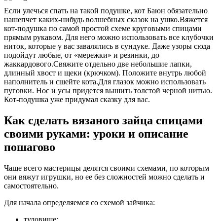
Если улечься спать на такой подушке, кот Баюн обязательно
нашепчет каких-нибудь волшебных сказок на ушко.Вяжется
кот-подушка по самой простой схеме круговыми спицами
прямым рукавом. Для него можно использовать все клубочки
ниток, которые у вас завалялись в сундуке. Даже узоры сюда
подойдут любые, от «мережки» и резинки, до
жаккардового.Свяжите отдельно две небольшие лапки,
длинный хвост и щеки (крючком). Положите внутрь любой
наполнитель и сшейте кота.Для глазок можно использовать
пуговки. Нос и усы придется вышить толстой черной нитью.
Кот-подушка уже придумал сказку для вас.
Как сделать вязаного зайца спицами
своими руками: уроки и описание
пошагово
Чаще всего мастерицы делятся своими схемами, по которым
они вяжут игрушки, но ее без сложностей можно сделать и
самостоятельно.
Для начала определяемся со схемой зайчика:
туловище;