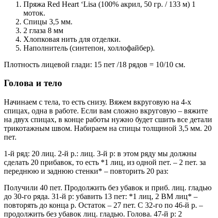
Пряжа Red Heart ‘Lisa (100% акрил, 50 гр. / 133 м) 1
моток.
Спицы 3,5 мм.
2 глаза 8 мм
Хлопковая нить для отделки.
Наполнитель (синтепон, холлофайбер).
Плотность лицевой глади: 15 пет /18 рядов = 10/10 см.
Голова и тело
Начинаем с тела, то есть снизу. Вяжем вкруговую на 4-х
спицах, одна в работе. Если вам сложно вкруговую – вяжите
на двух спицах, в конце работы нужно будет сшить все детали
трикотажным швом. Набираем на спицы толщиной 3,5 мм. 20
пет.
1-й ряд: 20 лиц. 2-й р.: лиц. 3-й р: в этом ряду мы должны
сделать 20 прибавок, то есть *1 лиц, из одной пет. – 2 пет. за
переднюю и заднюю стенки* – повторить 20 раз:
Получили 40 пет. Продолжить без убавок и приб. лиц. гладью
до 30-го ряда. 31-й р: убавить 13 пет: *1 лиц, 2 ВМ лиц* –
повторять до конца р. Остаток – 27 пет. С 32-го по 46-й р. –
продолжить без убавок лиц. гладью. Голова. 47-й р: 2