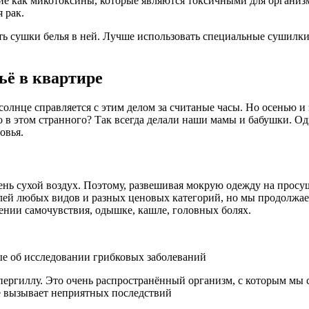
ие как микотоксины, которые являются токсичными для организм
 рак.
гать сушки белья в ней. Лучше использовать специальные сушилк
ьё в квартире
олнце справляется с этим делом за считаные часы. Но осенью и 
то в этом странного? Так всегда делали наши мамы и бабушки. Од
овья.
очень сухой воздух. Поэтому, развешивая мокрую одежду на про
ей любых видов и разных ценовых категорий, но мы продолжаем
ении самочувствия, одышке, кашле, головных болях.
е об исследовании грибковых заболеваний
пергиллу. Это очень распространённый организм, с которым мы с
не вызывает неприятных последствий