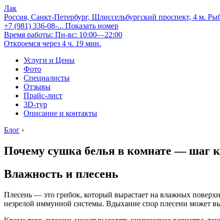
Лак
Россия, Санкт-Петербург, Шлиссельбургский проспект, 4 м. Ры
+7 (981) 336-08-...
Показать номер
Время работы: Пн-вс: 10:00—22:00
Откроемся через 4 ч. 19 мин.
Услуги и Цены
Фото
Специалисты
Отзывы
Прайс-лист
3D-тур
Описание и контакты
Блог
›
Почему сушка белья в комнате — шаг к
Влажность и плесень
Плесень — это грибок, который вырастает на влажных поверхно
незрелой иммунной системы. Вдыхание спор плесени может вы