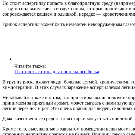
Но стоит аспергиллу попасть в благоприятную среду (например
глазу, но она выпускает в воздух споры, которые проникают в
сопровождается кашлем и одышкой, нередко — кровотечениями
Грибок аспергилл может быть незаметен невооружённым глазо
Читайте также:
Плотность сатина для постельного белья
В группу риска входят люди, больные астмой, хроническими 
химиотерапии. В этих случаях заражение аспергиллёзом лёгких
Не забывайте также и о том, что при стирке вы используете п
принимаем за приятный аромат, может сыграть с нами злую шут
лёгкие через нос и рот. Это очень опасно для людей, склонных
Даже качественные средства для стирки могут стать причиной
Кроме того, высушенные в закрытом помещении вещи могут непр
сторонних неприятных запахов не бывает. Причину такого явлен