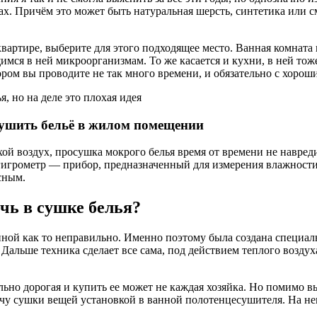
ах. Причём это может быть натуральная шерсть, синтетика или с
квартире, выберите для этого подходящее место. Ванная комната
щимся в ней микроорганизмам. То же касается и кухни, в ней то
ором вы проводите не так много времени, и обязательно с хоро
, но на деле это плохая идея
сушить бельё в жилом помещении
ухой воздух, просушка мокрого белья время от времени не навред
гигрометр — прибор, предназначенный для измерения влажност
сным.
чь в сушке белья?
нной как то неправильно. Именно поэтому была создана специал
 Дальше техника сделает все сама, под действием теплого воздух
ьно дорогая и купить ее может не каждая хозяйка. Но помимо в
чу сушки вещей установкой в ванной полотенцесушителя. На нем