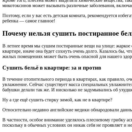
Кроме того, плесень может выделять химические вещества, так
микотоксинов может вызывать различные заболевания, включая
Поэтому, если у вас есть детская комната, рекомендуется избе
ребенка — самое главное!
Почему нельзя сушить постиранное бел
В летнее время мы сушим постиранные вещи на улице: жаркое с
квартире, иначе она будет сохнуть очень долго. Казалось бы, ч
жилых помещениях может быть очень опасной для нашего здор
Сушить бельё в квартире: за и против
В течение отопительного периода в квартирах, как правило, 
увлажнение. Сейчас существует масса специальных увлажнител
бабушки делали так же. И нисколько не задумывались об ухудш
Ну а где ещё сушить стирку зимой, как не в квартире?
Относительно недавно английские медики обнародовали данны
В частности, особое внимание уделялось плесневому грибку ас
поскольку в обычных условиях он никак себя не проявляет и 