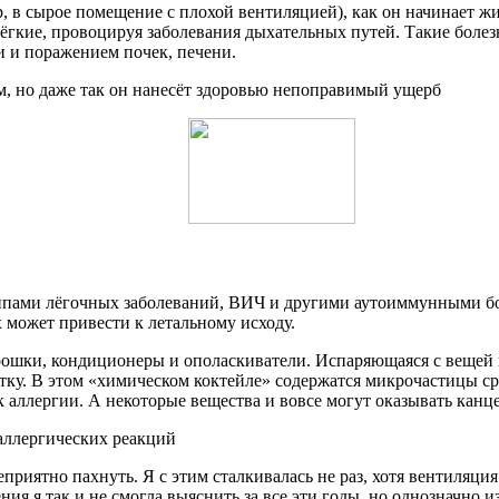
, в сырое помещение с плохой вентиляцией), как он начинает ж
 лёгкие, провоцируя заболевания дыхательных путей. Такие боле
 и поражением почек, печени.
м, но даже так он нанесёт здоровью непоправимый ущерб
типами лёгочных заболеваний, ВИЧ и другими аутоиммунными бо
 может привести к летальному исходу.
орошки, кондиционеры и ополаскиватели. Испаряющаяся с вещей 
ку. В этом «химическом коктейле» содержатся микрочастицы сре
 к аллергии. А некоторые вещества и вовсе могут оказывать канц
 аллергических реакций
иятно пахнуть. Я с этим сталкивалась не раз, хотя вентиляция
ия я так и не смогла выяснить за все эти годы, но однозначно из