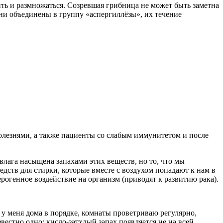
ить и размножаться. Созревшая грибница не может быть заметна
зни объединены в группу «аспергиллёзы», их течение
лезнями, а также пациенты со слабым иммунитетом и после
влага насыщена запахами этих веществ, но то, что мы
дств для стирки, которые вместе с воздухом попадают к нам в
ерогенное воздействие на организм (приводят к развитию рака).
 у меня дома в порядке, комнаты проветриваю регулярно,
вестно одно: кисло-затхлый запах появляется не на всей