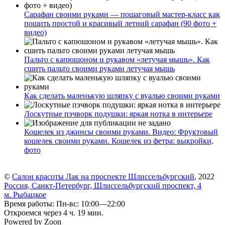
Сарафан своими руками — пошаговый мастер-класс как
пошить простой и красивый летний сарафан (90 фото +
видео)
Пальто с капюшоном и рукавом «летучая мышь». Как
сшить пальто своими руками летучая мышь
Как сделать маленькую шляпку с вуалью своими руками
Лоскутные пэчворк подушки: яркая нотка в интерьере
Кошелек из джинсы своими руками. Видео: Фруктовый
кошелек своими руками. Кошелек из фетра: выкройки,
фото
©
Салон красоты Лак на проспекте Шлиссельбургский
, 2022
Россия, Санкт-Петербург, Шлиссельбургский проспект, 4
м. Рыбацкое
Время работы: Пн-вс: 10:00—22:00
Откроемся через 4 ч. 19 мин.
Powered by Zoon