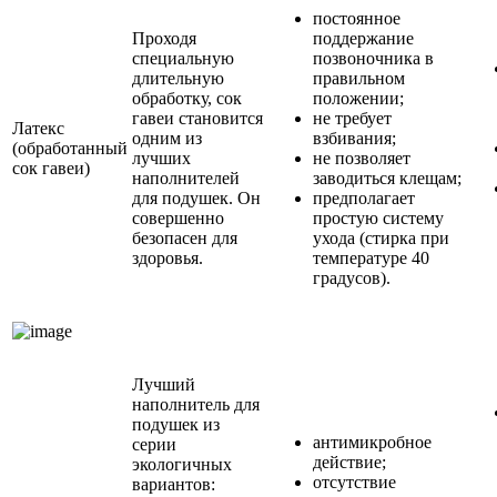
постоянное
Проходя
поддержание
специальную
позвоночника в
длительную
правильном
обработку, сок
положении;
гавеи становится
не требует
Латекс
одним из
взбивания;
(обработанный
лучших
не позволяет
сок гавеи)
наполнителей
заводиться клещам;
для подушек. Он
предполагает
совершенно
простую систему
безопасен для
ухода (стирка при
здоровья.
температуре 40
градусов).
Лучший
наполнитель для
подушек из
антимикробное
серии
действие;
экологичных
отсутствие
вариантов: