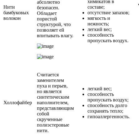
химикатов в
абсолютно
Нити
составе;
безопасен.
бамбуковых
отсутствие запахов;
Обладает
волокон
мягкость и
пористой
нежность;
структурой, что
легкий вес;
позволяет ей
способность
впитывать влагу.
пропускать воздух.
Считается
заменителем
пуха и перьев,
легкий вес;
но является
способность
синтетическим
пропускать воздух;
Холлофайбер
наполнителем,
способность долго
представляющим
сохранять тепло;
собой
гипоаллергенность.
скрученные
полиэстеровые
нити.