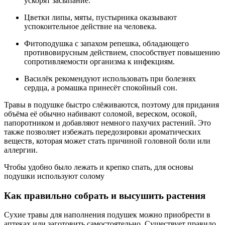
ускорят засыпание.
Цветки липы, мяты, пустырника оказывают
успокоительное действие на человека.
Фитоподушка с запахом репешка, обладающего
противовирусным действием, способствует повышению
сопротивляемости организма к инфекциям.
Василёк рекомендуют использовать при болезнях
сердца, а ромашка принесёт спокойный сон.
Травы в подушке быстро слёживаются, поэтому для придания
объёма её обычно набивают соломой, вереском, осокой,
папоротником и добавляют немного пахучих растений. Это
также позволяет избежать передозировки ароматических
веществ, которая может стать причиной головной боли или
аллергии.
Чтобы удобно было лежать и крепко спать, для основы
подушки используют солому
Как правильно собрать и высушить растения
Сухие травы для наполнения подушек можно приобрести в
аптеках или заготовить самостоятельно. Существует правило