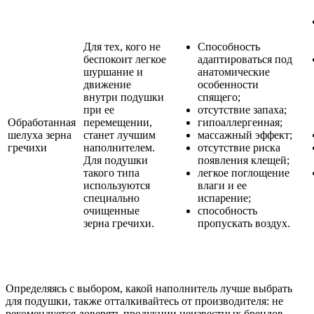
Для тех, кого не
Способность
беспокоит легкое
адаптироваться под
шуршание и
анатомические
движение
особенности
внутри подушки
спящего;
при ее
отсутствие запаха;
Обработанная
перемещении,
гипоаллергенная;
шелуха зерна
станет лучшим
массажный эффект;
гречихи
наполнителем.
отсутствие риска
Для подушки
появления клещей;
такого типа
легкое поглощение
используются
влаги и ее
специально
испарение;
очищенные
способность
зерна гречихи.
пропускать воздух.
Определяясь с выбором, какой наполнитель лучше выбрать
для подушки, также отталкивайтесь от производителя: не
рекомендуется доверять продукции неизвестных брендов.