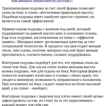
Как выбрать декоративную подушку?
Трапециевидная подушка за счет своей формы позволяет
спать на боку и спине, обеспечивая правильную высоту.
Подобная подушка имеет наиболее простое строение, но
является не самой эффективной.
Прямоугольная подушка с валиком под шеей, который
поддерживает на равной высоте шею и основание головы.
Еще есть подушки, изготовленные из пены с «эффектом
памяти». Материал имеет эргономичные качества за счет
специальной технологии. В процессе сна шея отдает меньше
тепла, чем голова, поэтому материал под ней будет меньше
прогибаться и, соответственно, сильнее поддерживать.
Контурная подушка подойдет для тех, кто привык спать на
спине или боку. Для сна на спине нужна меньшая высота
валика подушки, чем для отдыха на боку. Контурная форма в
точности повторяет изгиб шеи и головы с обоих краев, что
сводит к минимуму возможность неправильного положения.
При положении на боку следует ложиться на более высокий
край, а на спине – наоборот.
Контурные подушки с вырезом под плечо имеют своей целью
зафиксировать сустав, но стоит ли за это переплачивать –
каждый решает для себя сам.