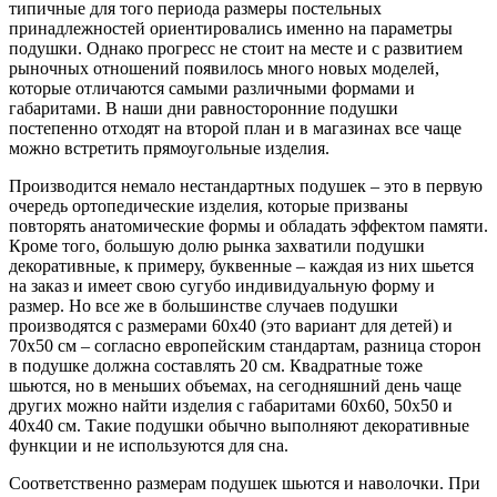
типичные для того периода размеры постельных
принадлежностей ориентировались именно на параметры
подушки. Однако прогресс не стоит на месте и с развитием
рыночных отношений появилось много новых моделей,
которые отличаются самыми различными формами и
габаритами. В наши дни равносторонние подушки
постепенно отходят на второй план и в магазинах все чаще
можно встретить прямоугольные изделия.
Производится немало нестандартных подушек – это в первую
очередь ортопедические изделия, которые призваны
повторять анатомические формы и обладать эффектом памяти.
Кроме того, большую долю рынка захватили подушки
декоративные, к примеру, буквенные – каждая из них шьется
на заказ и имеет свою сугубо индивидуальную форму и
размер. Но все же в большинстве случаев подушки
производятся с размерами 60х40 (это вариант для детей) и
70х50 см – согласно европейским стандартам, разница сторон
в подушке должна составлять 20 см. Квадратные тоже
шьются, но в меньших объемах, на сегодняшний день чаще
других можно найти изделия с габаритами 60х60, 50х50 и
40х40 см. Такие подушки обычно выполняют декоративные
функции и не используются для сна.
Соответственно размерам подушек шьются и наволочки. При