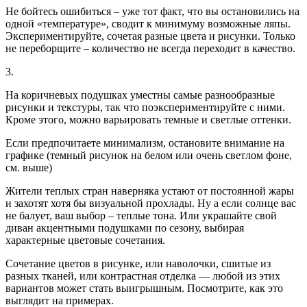
Не бойтесь ошибиться – уже тот факт, что вы остановились на
одной «температуре», сводит к минимуму возможные ляпы.
Экспериментируйте, сочетая разные цвета и рисунки. Только
не переборщите – количество не всегда переходит в качество.
3.
На коричневых подушках уместны самые разнообразные
рисунки и текстуры, так что поэкспериментируйте с ними.
Кроме этого, можно варьировать темные и светлые оттенки.
Если предпочитаете минимализм, остановите внимание на
графике (темный рисунок на белом или очень светлом фоне,
см. выше)
Жители теплых стран наверняка устают от постоянной жары
и захотят хотя бы визуальной прохлады. Ну а если солнце вас
не балует, ваш выбор – теплые тона. Или украшайте свой
диван акцентными подушками по сезону, выбирая
характерные цветовые сочетания.
Сочетание цветов в рисунке, или наволочки, сшитые из
разных тканей, или контрастная отделка — любой из этих
вариантов может стать выигрышным. Посмотрите, как это
выглядит на примерах.