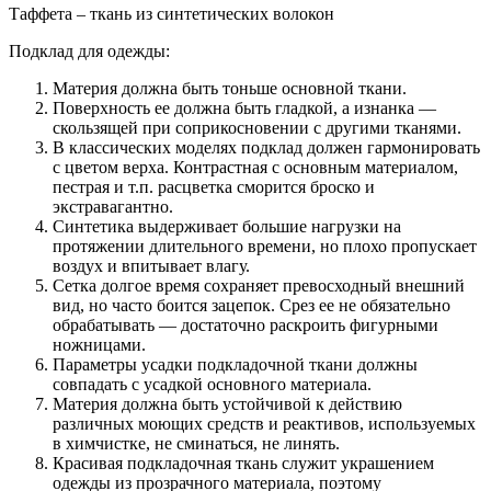
Таффета – ткань из синтетических волокон
Подклад для одежды:
Материя должна быть тоньше основной ткани.
Поверхность ее должна быть гладкой, а изнанка —
скользящей при соприкосновении с другими тканями.
В классических моделях подклад должен гармонировать
с цветом верха. Контрастная с основным материалом,
пестрая и т.п. расцветка сморится броско и
экстравагантно.
Синтетика выдерживает большие нагрузки на
протяжении длительного времени, но плохо пропускает
воздух и впитывает влагу.
Сетка долгое время сохраняет превосходный внешний
вид, но часто боится зацепок. Срез ее не обязательно
обрабатывать — достаточно раскроить фигурными
ножницами.
Параметры усадки подкладочной ткани должны
совпадать с усадкой основного материала.
Материя должна быть устойчивой к действию
различных моющих средств и реактивов, используемых
в химчистке, не сминаться, не линять.
Красивая подкладочная ткань служит украшением
одежды из прозрачного материала, поэтому