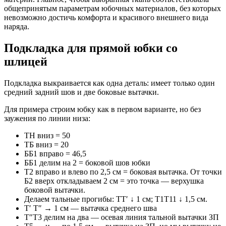
общепринятым параметрам юбочных материалов, без которых
невозможно достичь комфорта и красивого внешнего вида
наряда.
Подкладка для прямой юбки со
шлицей
Подкладка выкраивается как одна деталь: имеет только один
средний задний шов и две боковые вытачки.
Для примера строим юбку как в первом варианте, но без
заужения по линии низа:
ТН вниз = 50
ТБ вниз = 20
ББ1 вправо = 46,5
ББ1 делим на 2 = боковой шов юбки
Т2 вправо и влево по 2,5 см = боковая вытачка. От точки
Б2 вверх откладываем 2 см = это точка — верхушка
боковой вытачки.
Делаем тальные прогибы: ТТ′ ↓ 1 см; Т1Т11 ↓ 1,5 см.
Т′ Т″ → 1 см — вытачка среднего шва
Т″Т3 делим на два — осевая линия тальной вытачки ЗП