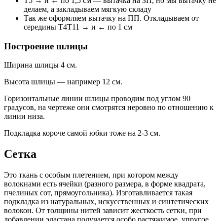
Т5 → и ← по 1,5 см — вытачка на ЗП, но мы вытачку не
делаем, а закладываем мягкую складу
Так же оформляем вытачку на ПП. Откладываем от
середины Т4Т11 → и ← по 1 см
Построение шлицы
Ширина шлицы 4 см.
Высота шлицы — например 12 см.
Горизонтальные линии шлицы проводим под углом 90
градусов, на чертеже они смотрятся неровно по отношению к
линии низа.
Подкладка короче самой юбки тоже на 2-3 см.
Сетка
Это ткань с особым плетением, при котором между
волокнами есть ячейки (разного размера, в форме квадрата,
пчелиных сот, прямоугольника). Изготавливается такая
подкладка из натуральных, искусственных и синтетических
волокон. От толщины нитей зависит жесткость сетки, при
добавлении эластана получается особо растяжимое, упругое