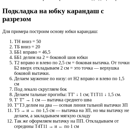
Подкладка на юбку карандаш с
разрезом
Для примера построим основу юбки карандаш:
ТН вниз = 50
ТБ вниз = 20
ББ1 вправо = 46,5
ББ1 делим на 2 = боковой шов юбки
Т2 вправо и влево по 2,5 см = боковая вытачка. От точки
Б2 вверх откладываем 2 см = это точка — верхушка
боковой вытачки.
Делаем заужение по низу: от Н2 вправо и влево по 1,5
см
Под лекало скругляем бок
Делаем тальные прогибы: ТТ′ ↓ 1 см; Т1Т11 ↓ 1,5 см.
Т′ Т″ → 1 см — вытачка среднего шва
Т″Т3 делим на два — осевая линия тальной вытачки ЗП
Т5 → и ← по 1,5 см — вытачка на ЗП, но мы вытачку не
делаем, а закладываем мягкую складу
Так же оформляем вытачку на ПП. Откладываем от
середины Т4Т11 → и ← по 1 см