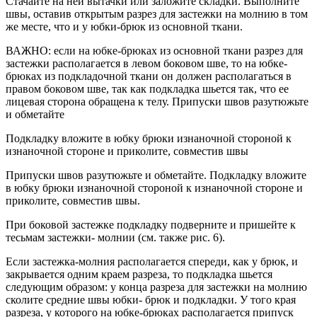
Стачайте на ней вытачки или заложите складки. Выполните
швы, оставив открытым разрез для застежки на молнию в том
же месте, что и у юбки-брюк из основной ткани.
ВАЖНО: если на юбке-брюках из основной ткани разрез для
застежки располагается в левом боковом шве, то на юбке-
брюках из подкладочной ткани он должен располагаться в
правом боковом шве, так как подкладка шьется так, что ее
лицевая сторона обращена к телу. Припуски швов разутюжьте
и обметайте
Подкладку вложите в юбку брюки изнаночной стороной к
изнаночной стороне и приколите, совместив швы
Припуски швов разутюжьте и обметайте. Подкладку вложите
в юбку брюки изнаночной стороной к изнаночной стороне и
приколите, совместив швы.
При боковой застежке подкладку подверните и пришейте к
тесьмам застежки- молнии (см. также рис. 6).
Если застежка-молния располагается спереди, как у брюк, и
закрывается одним краем разреза, то подкладка шьется
следующим образом: у конца разреза для застежки на молнию
сколите средние швы юбки- брюк и подкладки. У того края
разреза, у которого на юбке-брюках располагается припуск