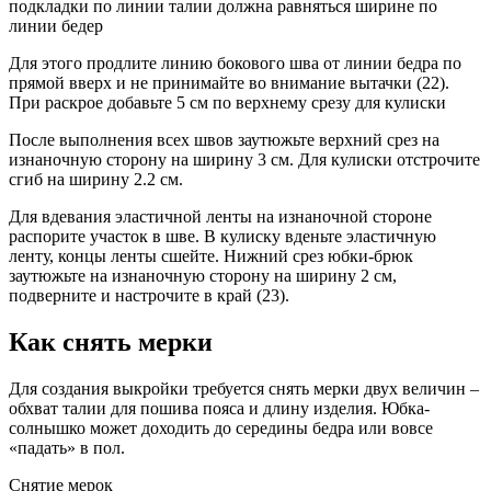
подкладки по линии талии должна равняться ширине по
линии бедер
Для этого продлите линию бокового шва от линии бедра по
прямой вверх и не принимайте во внимание вытачки (22).
При раскрое добавьте 5 см по верхнему срезу для кулиски
После выполнения всех швов заутюжьте верхний срез на
изнаночную сторону на ширину 3 см. Для кулиски отстрочите
сгиб на ширину 2.2 см.
Для вдевания эластичной ленты на изнаночной стороне
распорите участок в шве. В кулиску вденьте эластичную
ленту, концы ленты сшейте. Нижний срез юбки-брюк
заутюжьте на изнаночную сторону на ширину 2 см,
подверните и настрочите в край (23).
Как снять мерки
Для создания выкройки требуется снять мерки двух величин –
обхват талии для пошива пояса и длину изделия. Юбка-
солнышко может доходить до середины бедра или вовсе
«падать» в пол.
Снятие мерок