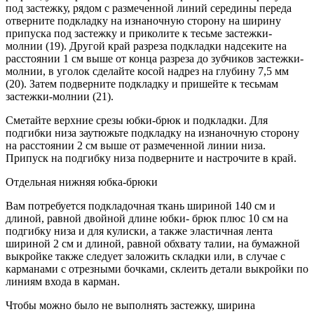
под застежку, рядом с размеченной линий середины переда
отверните подкладку на изнаночную сторону на ширину
припуска под застежку и приколите к тесьме застежки-
молнии (19). Другой край разреза подкладки надсеките на
расстоянии 1 см выше от конца разреза до зубчиков застежки-
молнии, в уголок сделайте косой надрез на глубину 7,5 мм
(20). Затем подверните подкладку и пришейте к тесьмам
застежки-молнии (21).
Сметайте верхние срезы юбки-брюк и подкладки. Для
подгибки низа заутюжьте подкладку на изнаночную сторону
на расстоянии 2 см выше от размеченной линии низа.
Припуск на подгибку низа подверните и настрочите в край.
Отдельная нижняя юбка-брюки
Вам потребуется подкладочная ткань шириной 140 см и
длиной, равной двойной длине юбки- брюк плюс 10 см на
подгибку низа и для кулиски, а также эластичная лента
шириной 2 см и длиной, равной обхвату талии, на бумажной
выкройке также следует заложить складки или, в случае с
карманами с отрезными бочками, склеить детали выкройки по
линиям входа в карман.
Чтобы можно было не выполнять застежку, ширина