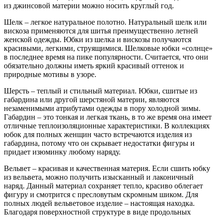
из джинсовой материи можно носить круглый год.
Шелк – легкое натуральное полотно. Натуральный шелк или
вискоза применяются для шитья преимущественно летней
женской одежды. Юбки из шелка и вискозы получаются
красивыми, легкими, струящимися. Шелковые юбки «солнце»
в последнее время на пике популярности. Считается, что они
обязательно должны иметь яркий красивый оттенок и
природные мотивы в узоре.
Шерсть – теплый и стильный материал. Юбки, сшитые из
габардина или другой шерстяной материи, являются
незаменимыми атрибутами одежды в пору холодной зимы.
Габардин – это тонкая и легкая ткань, в то же время она имеет
отличные теплоизоляционные характеристики. В коллекциях
юбок для полных женщин часто встречаются изделия из
габардина, потому что он скрывает недостатки фигуры и
придает изюминку любому наряду.
Вельвет – красивая и качественная материя. Если сшить юбку
из вельвета, можно получить изысканный и лаконичный
наряд. Данный материал сохраняет тепло, красиво облегает
фигуру и смотрится с пресловутым скромным шиком. Для
полных людей вельветовое изделие – настоящая находка.
Благодаря поверхностной структуре в виде продольных