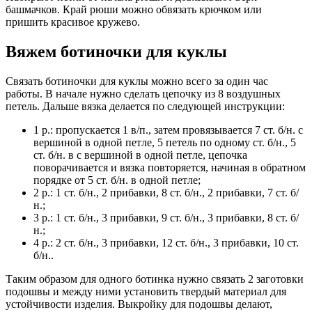
башмачков. Край рюши можно обвязать крючком или
пришить красивое кружево.
Вяжем ботиночки для куклы
Связать ботиночки для куклы можно всего за один час
работы. В начале нужно сделать цепочку из 8 воздушных
петель. Дальше вязка делается по следующей инструкции:
1 р.: пропускается 1 в/п., затем провязывается 7 ст. б/н. с
вершиной в одной петле, 5 петель по одному ст. б/н., 5
ст. б/н. в с вершиной в одной петле, цепочка
поворачивается и вязка повторяется, начиная в обратном
порядке от 5 ст. б/н. в одной петле;
2 р.: 1 ст. б/н., 2 прибавки, 8 ст. б/н., 2 прибавки, 7 ст. б/
н.;
3 р.: 1 ст. б/н., 3 прибавки, 9 ст. б/н., 3 прибавки, 8 ст. б/
н.;
4 р.: 2 ст. б/н., 3 прибавки, 12 ст. б/н., 3 прибавки, 10 ст.
б/н..
Таким образом для одного ботинка нужно связать 2 заготовки
подошвы и между ними установить твердый материал для
устойчивости изделия. Выкройку для подошвы делают,