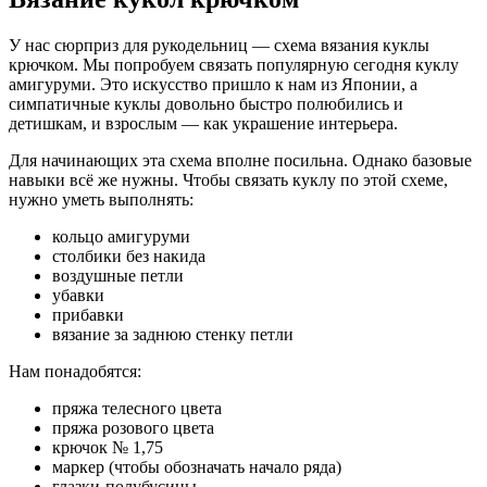
У нас сюрприз для рукодельниц — схема вязания куклы
крючком. Мы попробуем связать популярную сегодня куклу
амигуруми. Это искусство пришло к нам из Японии, а
симпатичные куклы довольно быстро полюбились и
детишкам, и взрослым — как украшение интерьера.
Для начинающих эта схема вполне посильна. Однако базовые
навыки всё же нужны. Чтобы связать куклу по этой схеме,
нужно уметь выполнять:
кольцо амигуруми
столбики без накида
воздушные петли
убавки
прибавки
вязание за заднюю стенку петли
Нам понадобятся:
пряжа телесного цвета
пряжа розового цвета
крючок № 1,75
маркер (чтобы обозначать начало ряда)
глазки-полубусины