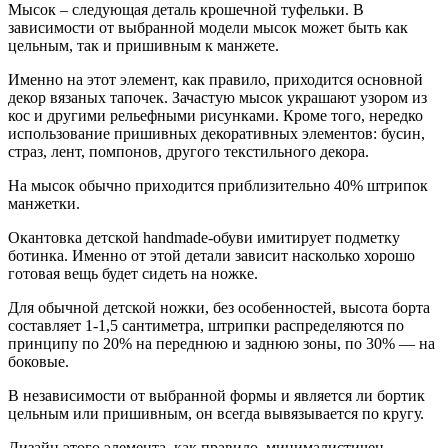
Мысок – следующая деталь крошечной туфельки. В
зависимости от выбранной модели мысок может быть как
цельным, так и пришивным к манжете.
Именно на этот элемент, как правило, приходится основной
декор вязаных тапочек. Зачастую мысок украшают узором из
кос и другими рельефными рисунками. Кроме того, нередко
использование пришивных декоративных элементов: бусин,
страз, лент, помпонов, другого текстильного декора.
На мысок обычно приходится приблизительно 40% штрипок
манжетки.
Окантовка детской handmade-обуви имитирует подметку
ботинка. Именно от этой детали зависит насколько хорошо
готовая вещь будет сидеть на ножке.
Для обычной детской ножки, без особенностей, высота борта
составляет 1-1,5 сантиметра, штрипки распределяются по
принципу по 20% на переднюю и заднюю зоны, по 30% — на
боковые.
В независимости от выбранной формы и является ли бортик
цельным или пришивным, он всегда вывязывается по кругу.
Дизайн этого элемента, как правило, минималистичен.