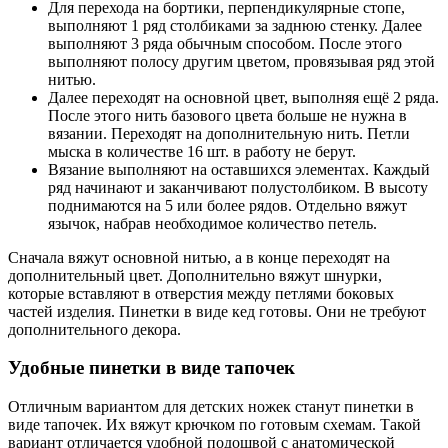
Для перехода на бортики, перпендикулярные стопе,
выполняют 1 ряд столбиками за заднюю стенку. Далее
выполняют 3 ряда обычным способом. После этого
выполняют полосу другим цветом, провязывая ряд этой
нитью.
Далее переходят на основной цвет, выполняя ещё 2 ряда.
После этого нить базового цвета больше не нужна в
вязании. Переходят на дополнительную нить. Петли
мыска в количестве 16 шт. в работу не берут.
Вязание выполняют на оставшихся элементах. Каждый
ряд начинают и заканчивают полустолбиком. В высоту
поднимаются на 5 или более рядов. Отдельно вяжут
язычок, набрав необходимое количество петель.
Сначала вяжут основной нитью, а в конце переходят на
дополнительный цвет. Дополнительно вяжут шнурки,
которые вставляют в отверстия между петлями боковых
частей изделия. Пинетки в виде кед готовы. Они не требуют
дополнительного декора.
Удобные пинетки в виде тапочек
Отличным вариантом для детских ножек станут пинетки в
виде тапочек. Их вяжут крючком по готовым схемам. Такой
вариант отличается удобной подошвой с анатомической