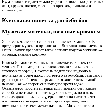
Ну, а готовые изделия можно украсить с помощью различных
лент, кружев, цветов, связанных крючком, вышивки и
аппликаций.
Кукольная пинетка для беби бон
Мужские митенки, вязаные крючком
У нас есть мастер-класс по вязанию женских митенок. В
преддверии мужского праздника — Дня защитника отечества
Ольга Томчук предлагает такой вариант подарка мужчине —
митенки, вязаные крючком.
Иногда бывают ситуации, когда варежки или перчатки
мешают. Например, в них неловко звонить на морозе по
сотовому телефону. Некоторым водителям неудобно в
перчатках за рулем плохо прогретого автомобиля. Замерзают
руки и фотолюбителей, стремящихся запечатлеть зимний
пейзаж. Как же согреться в холодное время года?
Оказывается, простые митенки или перчатки без пальцев
способны не только защитить руки от холода, но и дать
свободу движениям. Они удерживаются на кисти за счет
пластичности материала, из которого сделаны, или с
помощью перемычек между пальцами. Митенки просто