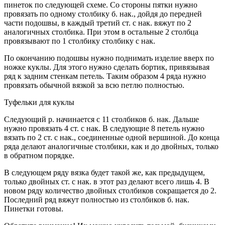
пинеток по следующей схеме. Со стороны пятки нужно
провязать по одному столбику б. нак., дойдя до передней
части подошвы, в каждый третий ст. с нак. вяжут по 2
аналогичных столбика. При этом в остальные 2 столбца
провязывают по 1 столбику столбику с нак.
По окончанию подошвы нужно поднимать изделие вверх по
ножке куклы. Для этого нужно сделать бортик, привязывая
ряд к задним стенкам петель. Таким образом 4 ряда нужно
провязать обычной вязкой за всю петлю полностью.
Туфельки для куклы
Следующий р. начинается с 11 столбиков б. нак. Дальше
нужно провязать 4 ст. с нак. В следующие 8 петель нужно
вязать по 2 ст. с нак., соединенные одной вершиной. До конца
ряда делают аналогичные столбики, как и до двойных, только
в обратном порядке.
В следующем ряду вязка будет такой же, как предыдущем,
только двойных ст. с нак. в этот раз делают всего лишь 4. В
новом ряду количество двойных столбиков сокращается до 2.
Последний ряд вяжут полностью из столбиков б. нак.
Пинетки готовы.