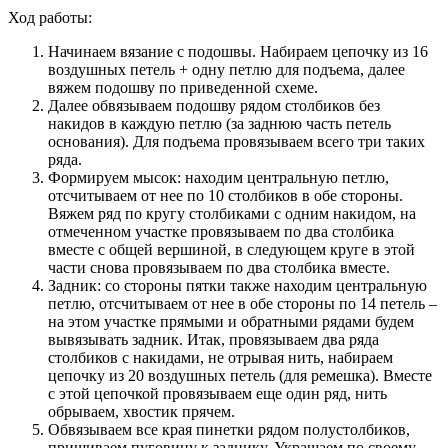
Ход работы:
Начинаем вязание с подошвы. Набираем цепочку из 16
воздушных петель + одну петлю для подъема, далее
вяжем подошву по приведенной схеме.
Далее обвязываем подошву рядом столбиков без
накидов в каждую петлю (за заднюю часть петель
основания). Для подъема провязываем всего три таких
ряда.
Формируем мысок: находим центральную петлю,
отсчитываем от нее по 10 столбиков в обе стороны.
Вяжем ряд по кругу столбиками с одним накидом, на
отмеченном участке провязываем по два столбика
вместе с общей вершиной, в следующем круге в этой
части снова провязываем по два столбика вместе.
Задник: со стороны пятки также находим центральную
петлю, отсчитываем от нее в обе стороны по 14 петель –
на этом участке прямыми и обратными рядами будем
вывязывать задник. Итак, провязываем два ряда
столбиков с накидами, не отрывая нить, набираем
цепочку из 20 воздушных петель (для ремешка). Вместе
с этой цепочкой провязываем еще один ряд, нить
обрываем, хвостик прячем.
Обвязываем все края пинетки рядом полустолбиков,
пришиваем пуговицу к заднику. Украшаем по своему