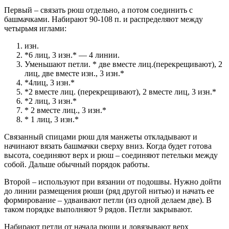
Первый – связать рюш отдельно, а потом соединить с
башмачками. Набирают 90-108 п. и распределяют между
четырьмя иглами:
изн.
*6 лиц, 3 изн.* — 4 линии.
Уменьшают петли. * две вместе лиц.(перекрещивают), 2
лиц, две вместе изн., 3 изн.*
*4лиц, 3 изн.*
*2 вместе лиц. (перекрещивают), 2 вместе лиц, 3 изн.*
*2 лиц, 3 изн.*
* 2 вместе лиц., 3 изн.*
* 1 лиц, 3 изн.*
Связанный спицами рюш для манжеты откладывают и
начинают вязать башмачки сверху вниз. Когда будет готова
высота, соединяют верх и рюш – соединяют петельки между
собой. Дальше обычный порядок работы.
Второй – используют при вязании от подошвы. Нужно дойти
до линии размещения рюши (ряд другой нитью) и начать ее
формирование – удваивают петли (из одной делаем две). В
таком порядке выполняют 9 рядов. Петли закрывают.
Набирают петли от начала рюши и довязывают верх