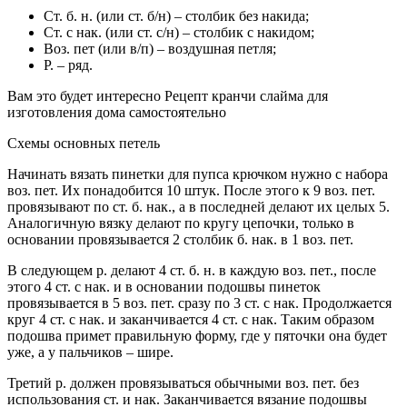
Ст. б. н. (или ст. б/н) – столбик без накида;
Ст. с нак. (или ст. с/н) – столбик с накидом;
Воз. пет (или в/п) – воздушная петля;
Р. – ряд.
Вам это будет интересно Рецепт кранчи слайма для
изготовления дома самостоятельно
Схемы основных петель
Начинать вязать пинетки для пупса крючком нужно с набора
воз. пет. Их понадобится 10 штук. После этого к 9 воз. пет.
провязывают по ст. б. нак., а в последней делают их целых 5.
Аналогичную вязку делают по кругу цепочки, только в
основании провязывается 2 столбик б. нак. в 1 воз. пет.
В следующем р. делают 4 ст. б. н. в каждую воз. пет., после
этого 4 ст. с нак. и в основании подошвы пинеток
провязывается в 5 воз. пет. сразу по 3 ст. с нак. Продолжается
круг 4 ст. с нак. и заканчивается 4 ст. с нак. Таким образом
подошва примет правильную форму, где у пяточки она будет
уже, а у пальчиков – шире.
Третий р. должен провязываться обычными воз. пет. без
использования ст. и нак. Заканчивается вязание подошвы