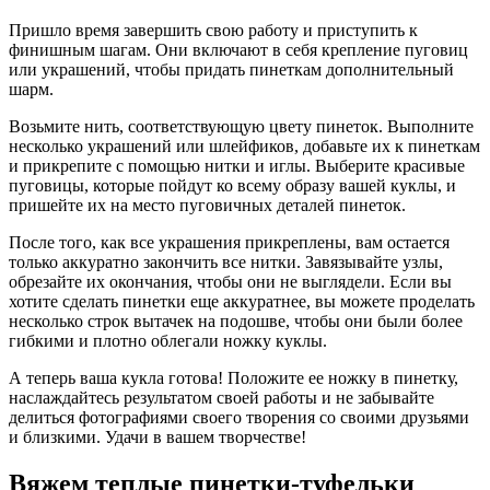
Пришло время завершить свою работу и приступить к
финишным шагам. Они включают в себя крепление пуговиц
или украшений, чтобы придать пинеткам дополнительный
шарм.
Возьмите нить, соответствующую цвету пинеток. Выполните
несколько украшений или шлейфиков, добавьте их к пинеткам
и прикрепите с помощью нитки и иглы. Выберите красивые
пуговицы, которые пойдут ко всему образу вашей куклы, и
пришейте их на место пуговичных деталей пинеток.
После того, как все украшения прикреплены, вам остается
только аккуратно закончить все нитки. Завязывайте узлы,
обрезайте их окончания, чтобы они не выглядели. Если вы
хотите сделать пинетки еще аккуратнее, вы можете проделать
несколько строк вытачек на подошве, чтобы они были более
гибкими и плотно облегали ножку куклы.
А теперь ваша кукла готова! Положите ее ножку в пинетку,
наслаждайтесь результатом своей работы и не забывайте
делиться фотографиями своего творения со своими друзьями
и близкими. Удачи в вашем творчестве!
Вяжем теплые пинетки-туфельки