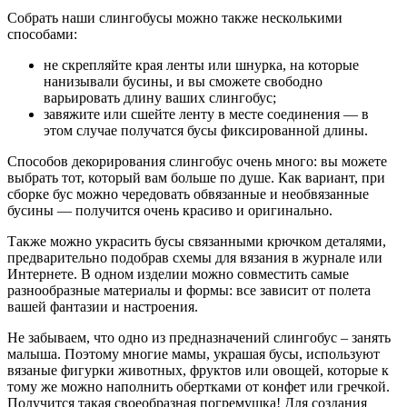
Собрать наши слингобусы можно также несколькими
способами:
не скрепляйте края ленты или шнурка, на которые
нанизывали бусины, и вы сможете свободно
варьировать длину ваших слингобус;
завяжите или сшейте ленту в месте соединения — в
этом случае получатся бусы фиксированной длины.
Способов декорирования слингобус очень много: вы можете
выбрать тот, который вам больше по душе. Как вариант, при
сборке бус можно чередовать обвязанные и необвязанные
бусины — получится очень красиво и оригинально.
Также можно украсить бусы связанными крючком деталями,
предварительно подобрав схемы для вязания в журнале или
Интернете. В одном изделии можно совместить самые
разнообразные материалы и формы: все зависит от полета
вашей фантазии и настроения.
Не забываем, что одно из предназначений слингобус – занять
малыша. Поэтому многие мамы, украшая бусы, используют
вязаные фигурки животных, фруктов или овощей, которые к
тому же можно наполнить обертками от конфет или гречкой.
Получится такая своеобразная погремушка! Для создания