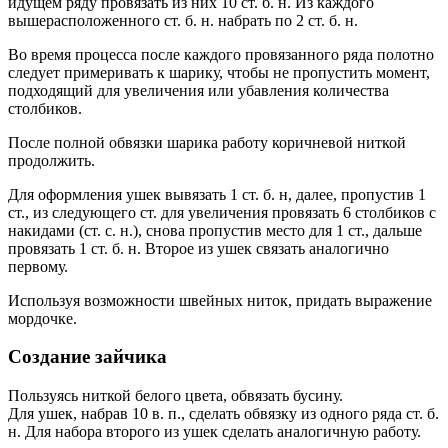
идущем ряду провязать из них 10 ст. б. н. Из каждого
вышерасположенного ст. б. н. набрать по 2 ст. б. н.
Во время процесса после каждого провязанного ряда полотно
следует примеривать к шарику, чтобы не пропустить момент,
подходящий для увеличения или убавления количества
столбиков.
После полной обвязки шарика работу коричневой ниткой
продолжить.
Для оформления ушек вывязать 1 ст. б. н, далее, пропустив 1
ст., из следующего ст. для увеличения провязать 6 столбиков с
накидами (ст. с. н.), снова пропустив место для 1 ст., дальше
провязать 1 ст. б. н. Второе из ушек связать аналогично
первому.
Используя возможности швейных ниток, придать выражение
мордочке.
Создание зайчика
Пользуясь ниткой белого цвета, обвязать бусину.
Для ушек, набрав 10 в. п., сделать обвязку из одного ряда ст. б.
н. Для набора второго из ушек сделать аналогичную работу.