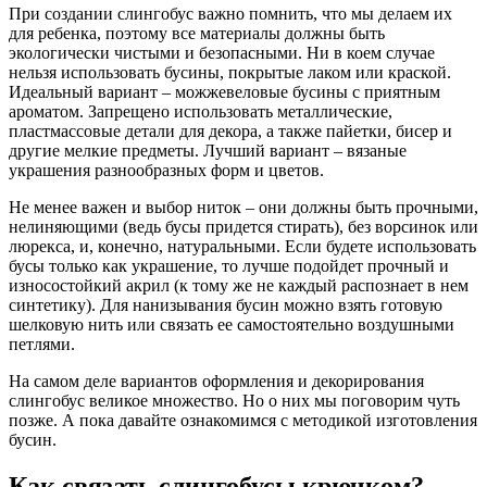
При создании слингобус важно помнить, что мы делаем их
для ребенка, поэтому все материалы должны быть
экологически чистыми и безопасными. Ни в коем случае
нельзя использовать бусины, покрытые лаком или краской.
Идеальный вариант – можжевеловые бусины с приятным
ароматом. Запрещено использовать металлические,
пластмассовые детали для декора, а также пайетки, бисер и
другие мелкие предметы. Лучший вариант – вязаные
украшения разнообразных форм и цветов.
Не менее важен и выбор ниток – они должны быть прочными,
нелиняющими (ведь бусы придется стирать), без ворсинок или
люрекса, и, конечно, натуральными. Если будете использовать
бусы только как украшение, то лучше подойдет прочный и
износостойкий акрил (к тому же не каждый распознает в нем
синтетику). Для нанизывания бусин можно взять готовую
шелковую нить или связать ее самостоятельно воздушными
петлями.
На самом деле вариантов оформления и декорирования
слингобус великое множество. Но о них мы поговорим чуть
позже. А пока давайте ознакомимся с методикой изготовления
бусин.
Как связать слингобусы крючком?