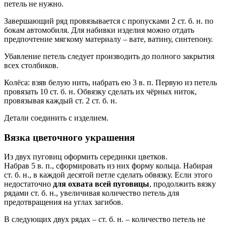
петель не нужно.
Завершающий ряд провязывается с пропусками 2 ст. б. н. по
бокам автомобиля. Для набивки изделия можно отдать
предпочтение мягкому материалу – вате, ватину, синтепону.
Убавление петель следует производить до полного закрытия
всех столбиков.
Колёса: взяв белую нить, набрать ею 3 в. п. Первую из петель
провязать 10 ст. б. н. Обвязку сделать их чёрных ниток,
провязывая каждый ст. 2 ст. б. н.
Детали соединить с изделием.
Вязка цветочного украшения
Из двух пуговиц оформить серединки цветков.
Набрав 5 в. п., сформировать из них форму кольца. Набирая
ст. б. н., в каждой десятой петле сделать обвязку. Если этого
недостаточно
для охвата всей пуговицы
, продолжить вязку
рядами ст. б. н., увеличивая количество петель для
предотвращения на углах загибов.
В следующих двух рядах – ст. б. н. – количество петель не