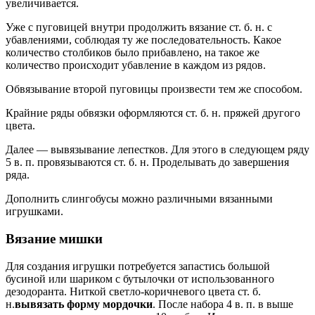
увеличивается.
Уже с пуговицей внутри продолжить вязание ст. б. н. с
убавлениями, соблюдая ту же последовательность. Какое
количество столбиков было прибавлено, на такое же
количество происходит убавление в каждом из рядов.
Обвязывание второй пуговицы произвести тем же способом.
Крайние ряды обвязки оформляются ст. б. н. пряжей другого
цвета.
Далее — вывязывание лепестков. Для этого в следующем ряду
5 в. п. провязываются ст. б. н. Проделывать до завершения
ряда.
Дополнить слингобусы можно различными вязанными
игрушками.
Вязание мишки
Для создания игрушки потребуется запастись большой
бусиной или шариком с бутылочки от использованного
дезодоранта. Ниткой светло-коричневого цвета ст. б.
н.
вывязать форму мордочки
. После набора 4 в. п. в выше