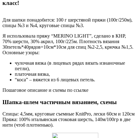
класс!
Для шапки понадобится: 100 г шерстяной пряжи (100г/250м),
спицы №3 и №4, круговые спицы №3.
Я использовала пряжу “MERINO LIGHT”, сделано в КНР,
70% шерсти, 30% акрил, 100г/225м. Плотность вязания
30петель*40рядов=10см*10см для спиц №2-2,5, крючка №1,5.
Основные узоры:
чулочная вязка (в лицевых рядах вязать изнаночные
петли),
платочная вязка,
“коса” – вяжется из 6 лицевых петель.
Пошаговое описание и схемы по ссылке
Шапка-шлем частичным вязанием, схемы
Спицы: 4,5мм, круговые съемные KnitPro, лески 60см и 120см
Пряжа: 100% итальянская стоковая шерсть, 140м/100гр в две
нити (чтоб плотненько).