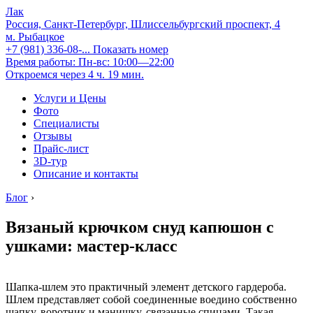
Лак
Россия, Санкт-Петербург, Шлиссельбургский проспект, 4
м. Рыбацкое
+7 (981) 336-08-...
Показать номер
Время работы: Пн-вс: 10:00—22:00
Откроемся через 4 ч. 19 мин.
Услуги и Цены
Фото
Специалисты
Отзывы
Прайс-лист
3D-тур
Описание и контакты
Блог
›
Вязаный крючком снуд капюшон с
ушками: мастер-класс
Шапка-шлем это практичный элемент детского гардероба.
Шлем представляет собой соединенные воедино собственно
шапку, воротник и манишку, связанные спицами. Такая