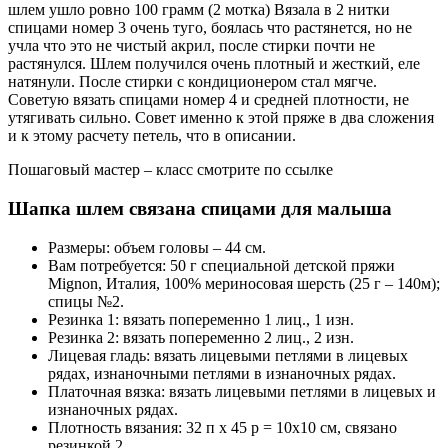
шлем ушло ровно 100 грамм (2 мотка) Вязала в 2 нитки
спицами номер 3 очень туго, боялась что растянется, но не
учла что это не чистый акрил, после стирки почти не
растянулся. Шлем получился очень плотный и жесткий, еле
натянули. После стирки с кондиционером стал мягче.
Советую вязать спицами номер 4 и средней плотности, не
утягивать сильно. Совет именно к этой пряже в два сложения
и к этому расчету петель, что в описании.
Пошаговый мастер – класс смотрите по ссылке
Шапка шлем связана спицами для малыша
Размеры: объем головы – 44 см.
Вам потребуется: 50 г специальной детской пряжи
Mignon, Италия, 100% мериносовая шерсть (25 г – 140м);
спицы №2.
Резинка 1: вязать попеременно 1 лиц., 1 изн.
Резинка 2: вязать попеременно 2 лиц., 2 изн.
Лицевая гладь: вязать лицевыми петлями в лицевых
рядах, изнаночными петлями в изнаночных рядах.
Платочная вязка: вязать лицевыми петлями в лицевых и
изнаночных рядах.
Плотность вязания: 32 п х 45 р = 10х10 см, связано
резинкой 2.