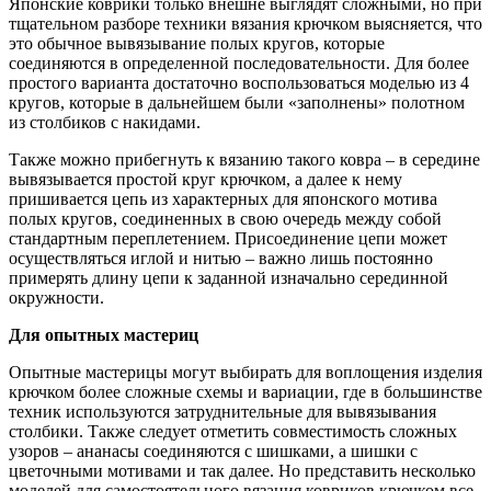
Японские коврики только внешне выглядят сложными, но при
тщательном разборе техники вязания крючком выясняется, что
это обычное вывязывание полых кругов, которые
соединяются в определенной последовательности. Для более
простого варианта достаточно воспользоваться моделью из 4
кругов, которые в дальнейшем были «заполнены» полотном
из столбиков с накидами.
Также можно прибегнуть к вязанию такого ковра – в середине
вывязывается простой круг крючком, а далее к нему
пришивается цепь из характерных для японского мотива
полых кругов, соединенных в свою очередь между собой
стандартным переплетением. Присоединение цепи может
осуществляться иглой и нитью – важно лишь постоянно
примерять длину цепи к заданной изначально серединной
окружности.
Для опытных мастериц
Опытные мастерицы могут выбирать для воплощения изделия
крючком более сложные схемы и вариации, где в большинстве
техник используются затруднительные для вывязывания
столбики. Также следует отметить совместимость сложных
узоров – ананасы соединяются с шишками, а шишки с
цветочными мотивами и так далее. Но представить несколько
моделей для самостоятельного вязания ковриков крючком все