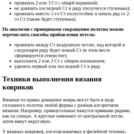
провязать 2 или 3 Ст с общей вершиной;
не довязать последний Ст в ряду (получится ступенька);
провязать вместо 1-го Ст полустолбик и начать ряд со 2-
го Ст (также будет ступенька).
По аналогии с принципами сокращения полотна можно
перечислить способы прибавления петель:
провязать между Ст воздушную петлю, над которой в
следующем ряду будет новый Ст (в этом месте
сформируется отверстие);
выполнить 2 или 3 Ст с общим основанием;
удвоить первый или последний Ст в ряду.
Техники выполнения вязания
ковриков
Вязаные из пряжи домашние ковры могут быть в виде
сплошного полотна любой формы с разным алгоритмом
вязания. Например, прямоугольные вяжутся прямыми рядами,
как на спицах. А круглые начинают от центральной петли,
затем вяжут вкруговую.
У вязаных ковриков, изготавливаемых в филейной технике,