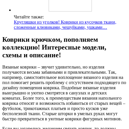
Читайте также:
Кругляшки из уголков! Коврики из кусочков ткани,
сложенные клювиками, чешуйками, ушками…
Коврики крючком, пополняем
коллекцию! Интересные модели,
схемы и описание!
Вязаные коврики – звучит удивительно, но изделия
получаются весьма забавными и привлекательными. Так,
например, самостоятельное воплощение вязаного изделия на
пол помогает решить проблему с отсутствием подходящего по
дизайну помещения коврика. Подобные вязаные изделия
выигрышно и уютно смотрятся в санузлах и детских
комнатах. Более того, к преимуществам вязания напольного
коврика относят и возможность избавиться от старых вещей –
футболок, трикотажных платьев и просто кусков уже
бесполезной ткани. Старые шторки в умелых руках могут
быстро превратиться в уютные коврики фигурных мотивов.
Если вы загорелись желанием связать коврик, то должны