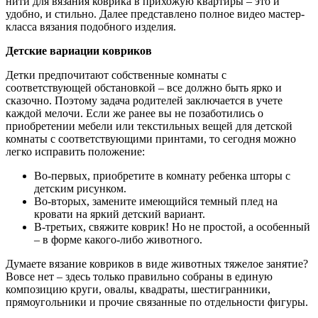
нити для вязания коврика в прихожую квартиры – это и
удобно, и стильно. Далее представлено полное видео мастер-
класса вязания подобного изделия.
Детские вариации ковриков
Детки предпочитают собственные комнаты с
соответствующей обстановкой – все должно быть ярко и
сказочно. Поэтому задача родителей заключается в учете
каждой мелочи. Если же ранее вы не позаботились о
приобретении мебели или текстильных вещей для детской
комнаты с соответствующими принтами, то сегодня можно
легко исправить положение:
Во-первых, приобретите в комнату ребенка шторы с
детским рисунком.
Во-вторых, замените имеющийся темный плед на
кровати на яркий детский вариант.
В-третьих, свяжите коврик! Но не простой, а особенный
– в форме какого-либо животного.
Думаете вязание ковриков в виде животных тяжелое занятие?
Вовсе нет – здесь только правильно собраны в единую
композицию круги, овалы, квадраты, шестигранники,
прямоугольники и прочие связанные по отдельности фигуры.