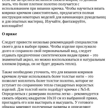
знать, что более плотное полотно получается с
использованием при вязании крючка. Чтобы научиться вязать
коврики крючком самостоятельно, предлагается полная
инструкция некоторых моделей для начинающих рукодельниц
и для опытных мастериц. Изучайте, фантазируйте,
воплощайте!
О пряже
Следует привести несколько рекомендаций специалистов
своего дела в выборе пряжи. Чтобы изделие прослужило
долго и сохранило свой первоначальный вид, следует
отдавать предпочтение синтетическим видам пряжи – это
знаменитый акрил, но можно воспользоваться и натуральным
хлопком (правда, он не будет держать тепло).
Также необходимо уточнить, что для вязания ковриков
крючком лучше использовать более толстые нити – это
позволит воплотить более толстое полотно, которое не
уступает по сохранению тепла стандартных ворсистых
изделий. Для толстой нити подойдут крючки с №5-8.
Определиться с размерами полотна легко – рекомендуется
связать образец квадратом 10х10 см из выбранной пряжи,
прогладить его или выстирать и высушить. У готового
образца замеряют полученные размеры и определяют