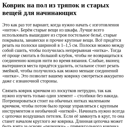
Коврик на пол из тряпок и старых
вещей для начинающих
Это как раз тот вариант, когда нужно начать с изготовления
«ниток». Берём старые вещи из шкафа. Лучше всего
использовать вышедшее из строя постельное бельё, старые
покрывала, занавески и прочие крупные вещи. Всё придётся
резать на полоски шириной в 1–1,5 см. Полоски можно между
собой сшить, чтобы получилась непрерывная «нитка». Тогда
её проще смотать в большой клубок, чтобы не возвращаться к
соединению концов нити во время вязания. Слабые, вконец
вытершиеся места придётся удалить, остальное стоит резать
змейкой, чтобы получилось как можно меньше соединений
«нитки». Это позволит вашему коврику смотреться аккуратно
даже с изнаночной стороны.
Связать коврик крючком из лоскутков нетрудно, так как
нужно изучить только один элемент – столбики без накида.
Потренироваться стоит на обычных нитках маленьким
крючком, чтобы потом было проще управляться с крупным
инструментом и необычной «ниткой». Начинать нужно всегда
с цепочки воздушных петелек. Если её замкнуть в круг, то она
станет началом круглого же коврика. Длинная цепочка может
быть взята за основу «рядюшки» – прямоугольного коврика,