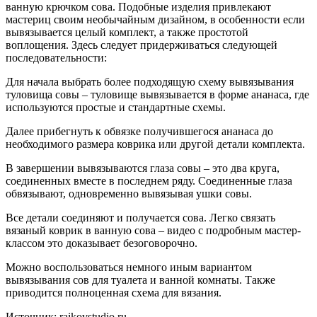
ванную крючком сова. Подобные изделия привлекают
мастериц своим необычайным дизайном, в особенности если
вывязывается целый комплект, а также простотой
воплощения. Здесь следует придерживаться следующей
последовательности:
Для начала выбрать более подходящую схему вывязывания
туловища совы – туловище вывязывается в форме ананаса, где
используются простые и стандартные схемы.
Далее прибегнуть к обвязке получившегося ананаса до
необходимого размера коврика или другой детали комплекта.
В завершении вывязываются глаза совы – это два круга,
соединенных вместе в последнем ряду. Соединенные глаза
обвязывают, одновременно вывязывая ушки совы.
Все детали соединяют и получается сова. Легко связать
вязаный коврик в ванную сова – видео с подробным мастер-
классом это доказывает безоговорочно.
Можно воспользоваться немного иным вариантом
вывязывания сов для туалета и ванной комнаты. Также
приводится полноценная схема для вязания.
Источник: raikovstudio.ru