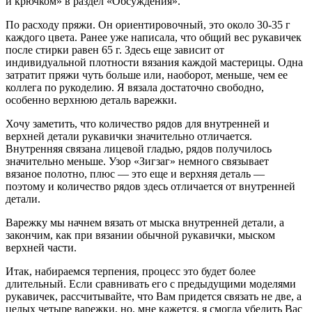
и крючком» в раздел «Обсуждения».
По расходу пряжи. Он ориентировочный, это около 30-35 г
каждого цвета. Ранее уже написала, что общий вес рукавичек
после стирки равен 65 г. Здесь еще зависит от
индивидуальной плотности вязания каждой мастерицы. Одна
затратит пряжи чуть больше или, наоборот, меньше, чем ее
коллега по рукоделию. Я вязала достаточно свободно,
особенно верхнюю деталь варежки.
Хочу заметить, что количество рядов для внутренней и
верхней детали рукавички значительно отличается.
Внутренняя связана лицевой гладью, рядов получилось
значительно меньше. Узор «Зигзаг» немного связывает
вязаное полотно, плюс — это еще и верхняя деталь —
поэтому и количество рядов здесь отличается от внутренней
детали.
Варежку мы начнем вязать от мыска внутренней детали, а
закончим, как при вязании обычной рукавички, мыском
верхней части.
Итак, набираемся терпения, процесс это будет более
длительный. Если сравнивать его с предыдущими моделями
рукавичек, рассчитывайте, что Вам придется связать не две, а
целых четыре варежки, но, мне кажется, я смогла убедить Вас