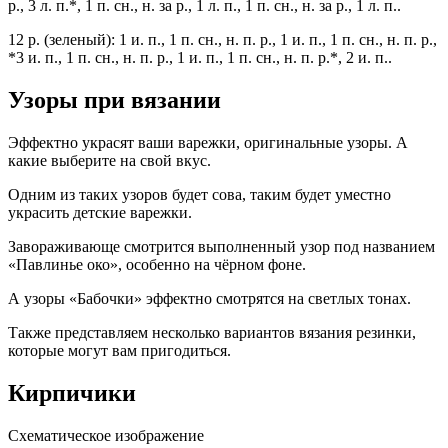
р., 3 л. п.*, 1 п. сн., н. за р., 1 л. п., 1 п. сн., н. за р., 1 л. п..
12 р. (зеленый): 1 и. п., 1 п. сн., н. п. р., 1 и. п., 1 п. сн., н. п. р.,
*3 и. п., 1 п. сн., н. п. р., 1 и. п., 1 п. сн., н. п. р.*, 2 и. п..
Узоры при вязании
Эффектно украсят ваши варежки, оригинальные узоры. А
какие выберите на свой вкус.
Одним из таких узоров будет сова, таким будет уместно
украсить детские варежки.
Завораживающе смотрится выполненный узор под названием
«Павлинье око», особенно на чёрном фоне.
А узоры «Бабочки» эффектно смотрятся на светлых тонах.
Также представляем несколько вариантов вязания резинки,
которые могут вам пригодиться.
Кирпичики
Схематическое изображение