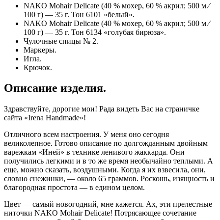
NAKO Mohair Delicate (40 % мохер, 60 % акрил; 500 м ⁄
100 г) — 35 г. Тон 6101 «белый».
NAKO Mohair Delicate (40 % мохер, 60 % акрил; 500 м ⁄
100 г) — 35 г. Тон 6134 «голубая бирюза».
Чулочные спицы № 2.
Маркеры.
Игла.
Крючок.
Описание изделия.
Здравствуйте, дорогие мои! Рада видеть Вас на страничке
сайта «Irena Handmade»!
Отличного всем настроения. У меня оно сегодня
великолепное. Готово описание по долгожданным двойным
варежкам «Иней» в технике ленивого жаккарда. Они
получились легкими и в то же время необычайно теплыми. А
еще, можно сказать, воздушными. Когда я их взвесила, они,
словно снежинки, — около 65 граммов. Роскошь, изящность и
благородная простота — в едином целом.
Цвет — самый новогодний, мне кажется. Ах, эти прелестные
ниточки NAKO Mohair Delicate! Потрясающее сочетание