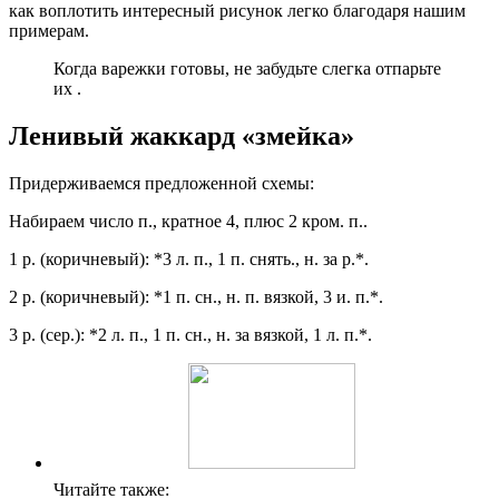
как воплотить интересный рисунок легко благодаря нашим
примерам.
Когда варежки готовы, не забудьте слегка отпарьте
их .
Ленивый жаккард «змейка»
Придерживаемся предложенной схемы:
Набираем число п., кратное 4, плюс 2 кром. п..
1 р. (коричневый): *3 л. п., 1 п. снять., н. за р.*.
2 р. (коричневый): *1 п. сн., н. п. вязкой, 3 и. п.*.
3 р. (сер.): *2 л. п., 1 п. сн., н. за вязкой, 1 л. п.*.
Читайте также: