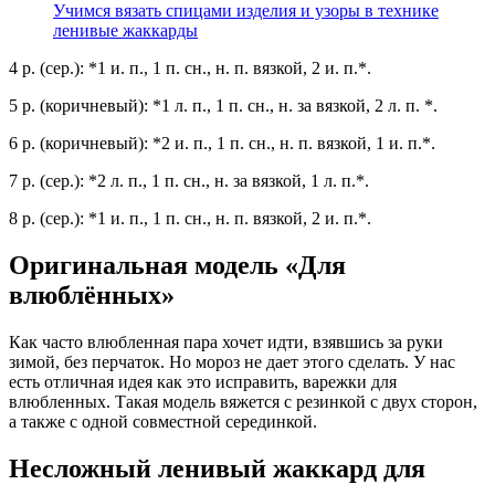
Учимся вязать спицами изделия и узоры в технике
ленивые жаккарды
4 р. (сер.): *1 и. п., 1 п. сн., н. п. вязкой, 2 и. п.*.
5 р. (коричневый): *1 л. п., 1 п. сн., н. за вязкой, 2 л. п. *.
6 р. (коричневый): *2 и. п., 1 п. сн., н. п. вязкой, 1 и. п.*.
7 р. (сер.): *2 л. п., 1 п. сн., н. за вязкой, 1 л. п.*.
8 р. (сер.): *1 и. п., 1 п. сн., н. п. вязкой, 2 и. п.*.
Оригинальная модель «Для
влюблённых»
Как часто влюбленная пара хочет идти, взявшись за руки
зимой, без перчаток. Но мороз не дает этого сделать. У нас
есть отличная идея как это исправить, варежки для
влюбленных. Такая модель вяжется с резинкой с двух сторон,
а также с одной совместной серединкой.
Несложный ленивый жаккард для