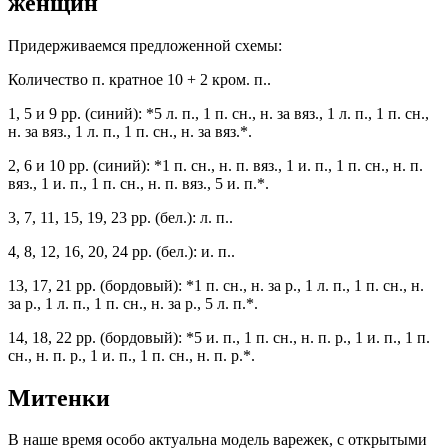
женщин
Придерживаемся предложенной схемы:
Количество п. кратное 10 + 2 кром. п..
1, 5 и 9 рр. (синий): *5 л. п., 1 п. сн., н. за вяз., 1 л. п., 1 п. сн.,
н. за вяз., 1 л. п., 1 п. сн., н. за вяз.*.
2, 6 и 10 рр. (синий): *1 п. сн., н. п. вяз., 1 и. п., 1 п. сн., н. п.
вяз., 1 и. п., 1 п. сн., н. п. вяз., 5 и. п.*.
3, 7, 11, 15, 19, 23 рр. (бел.): л. п..
4, 8, 12, 16, 20, 24 рр. (бел.): и. п..
13, 17, 21 рр. (бордовый): *1 п. сн., н. за р., 1 л. п., 1 п. сн., н.
за р., 1 л. п., 1 п. сн., н. за р., 5 л. п.*.
14, 18, 22 рр. (бордовый): *5 и. п., 1 п. сн., н. п. р., 1 и. п., 1 п.
сн., н. п. р., 1 и. п., 1 п. сн., н. п. р.*.
Митенки
В наше время особо актуальна модель варежек, с открытыми