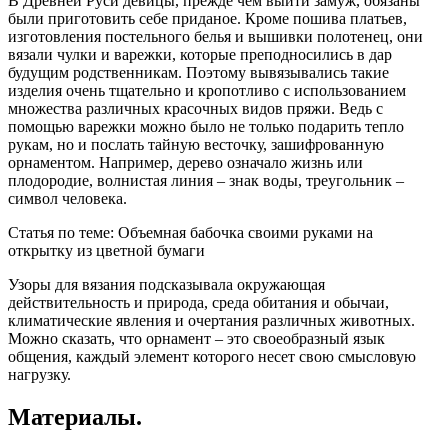
В Древней Руси девицы, прежде чем выйти замуж, обязаны
были приготовить себе приданое. Кроме пошива платьев,
изготовления постельного белья и вышивки полотенец, они
вязали чулки и варежки, которые преподносились в дар
будущим родственникам. Поэтому вывязывались такие
изделия очень тщательно и кропотливо с использованием
множества различных красочных видов пряжи. Ведь с
помощью варежки можно было не только подарить тепло
рукам, но и послать тайную весточку, зашифрованную
орнаментом. Например, дерево означало жизнь или
плодородие, волнистая линия – знак воды, треугольник –
символ человека.
Статья по теме: Объемная бабочка своими руками на
открытку из цветной бумаги
Узоры для вязания подсказывала окружающая
действительность и природа, среда обитания и обычаи,
климатические явления и очертания различных животных.
Можно сказать, что орнамент – это своеобразный язык
общения, каждый элемент которого несет свою смысловую
нагрузку.
Материалы.