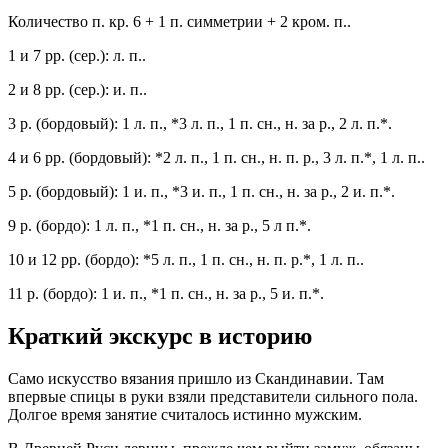
Количество п. кр. 6 + 1 п. симметрии + 2 кром. п..
1 и 7 рр. (сер.): л. п..
2 и 8 рр. (сер.): и. п..
3 р. (бордовый): 1 л. п., *3 л. п., 1 п. сн., н. за р., 2 л. п.*.
4 и 6 рр. (бордовый): *2 л. п., 1 п. сн., н. п. р., 3 л. п.*, 1 л. п..
5 р. (бордовый): 1 и. п., *3 и. п., 1 п. сн., н. за р., 2 и. п.*.
9 р. (бордо): 1 л. п., *1 п. сн., н. за р., 5 л п.*.
10 и 12 рр. (бордо): *5 л. п., 1 п. сн., н. п. р.*, 1 л. п..
11 р. (бордо): 1 и. п., *1 п. сн., н. за р., 5 и. п.*.
Краткий экскурс в историю
Само искусство вязания пришло из Скандинавии. Там
впервые спицы в руки взяли представители сильного пола.
Долгое время занятие считалось истинно мужским.