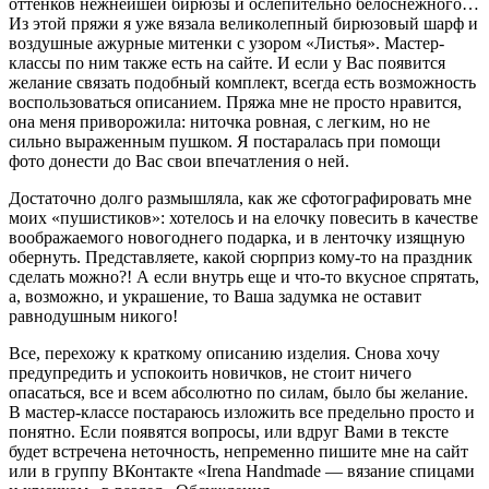
оттенков нежнейшей бирюзы и ослепительно белоснежного…
Из этой пряжи я уже вязала великолепный бирюзовый шарф и
воздушные ажурные митенки с узором «Листья». Мастер-
классы по ним также есть на сайте. И если у Вас появится
желание связать подобный комплект, всегда есть возможность
воспользоваться описанием. Пряжа мне не просто нравится,
она меня приворожила: ниточка ровная, с легким, но не
сильно выраженным пушком. Я постаралась при помощи
фото донести до Вас свои впечатления о ней.
Достаточно долго размышляла, как же сфотографировать мне
моих «пушистиков»: хотелось и на елочку повесить в качестве
воображаемого новогоднего подарка, и в ленточку изящную
обернуть. Представляете, какой сюрприз кому-то на праздник
сделать можно?! А если внутрь еще и что-то вкусное спрятать,
а, возможно, и украшение, то Ваша задумка не оставит
равнодушным никого!
Все, перехожу к краткому описанию изделия. Снова хочу
предупредить и успокоить новичков, не стоит ничего
опасаться, все и всем абсолютно по силам, было бы желание.
В мастер-классе постараюсь изложить все предельно просто и
понятно. Если появятся вопросы, или вдруг Вами в тексте
будет встречена неточность, непременно пишите мне на сайт
или в группу ВКонтакте «Irena Handmade — вязание спицами