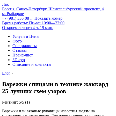
Лак
Россия, Санкт-Петербург, Шлиссельбургский проспект, 4
м. Рыбацкое
+7 (981) 336-08-...
Показать номер
Время работы: Пн-вс: 10:00—22:00
Откроемся через 4 ч. 19 мин.
Услуги и Цены
Фото
Специалисты
Отзывы
Прайс-лист
3D-тур
Описание и контакты
Блог
›
Варежки спицами в технике жаккард –
25 лучших схем узоров
Рейтинг: 5/5 (1)
Варежки или вязаные рукавицы известны людям на
протяжении многих веков. Для наших северных широт с