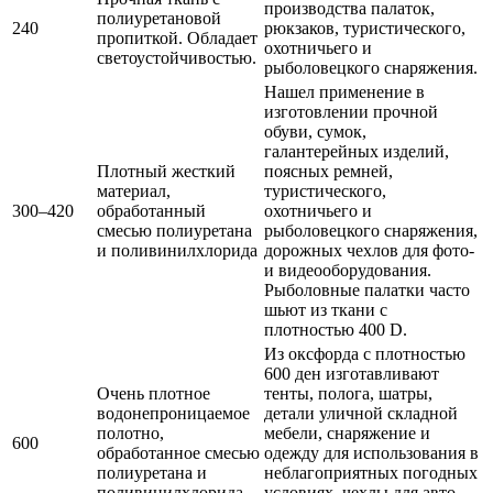
производства палаток,
полиуретановой
240
рюкзаков, туристического,
пропиткой. Обладает
охотничьего и
светоустойчивостью.
рыболовецкого снаряжения.
Нашел применение в
изготовлении прочной
обуви, сумок,
галантерейных изделий,
Плотный жесткий
поясных ремней,
материал,
туристического,
300–420
обработанный
охотничьего и
смесью полиуретана
рыболовецкого снаряжения,
и поливинилхлорида
дорожных чехлов для фото-
и видеооборудования.
Рыболовные палатки часто
шьют из ткани с
плотностью 400 D.
Из оксфорда с плотностью
600 ден изготавливают
Очень плотное
тенты, полога, шатры,
водонепроницаемое
детали уличной складной
полотно,
мебели, снаряжение и
600
обработанное смесью
одежду для использования в
полиуретана и
неблагоприятных погодных
поливинилхлорида
условиях, чехлы для авто-,