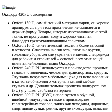
Оксфорд 420PU с люверсами
Oxford 150 D, самый тонкий материал марки, он хорошо
драпируется, при этом практически не сминается и
держит форму. Товары, которые изготавливают из этой
ткани, не пропускают воду и хорошо чистятся,
благодаря грязеотталкивающим свойствам.
Oxford 210 D, синтетический текстиль более высокой
плотности. Спасательные жилеты, плотные куртки,
головные уборы, легкие укрывные изделия, спецодежда
для рабочих и строителей – основой всех этих вещей
является нейлоновая ткань Оксфорд.
Oxford 240 D PU используется в производстве прочных
гамаков, стояночных чехлов для транспортных средств.
Эту ткань покупают мебельные цеха для использования
в качестве обивочного материала мягкой мебели,
стульев и др. Дополнительная пропитка полиуретаном
(PU) улучшает свойства материала.
Oxford 300 D PU (PVC) используется в обувной,
швейной индустрии, а также в производстве
галантерейных товаров, таких как чемоданы, дорожные,
спортивные сумки, ремни, другие аксессуары, оснастки