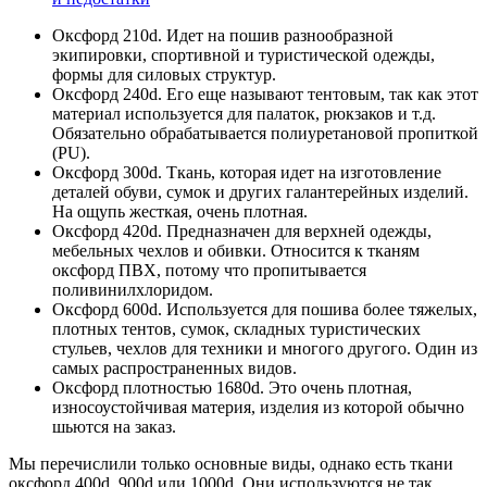
Оксфорд 210d. Идет на пошив разнообразной
экипировки, спортивной и туристической одежды,
формы для силовых структур.
Оксфорд 240d. Его еще называют тентовым, так как этот
материал используется для палаток, рюкзаков и т.д.
Обязательно обрабатывается полиуретановой пропиткой
(PU).
Оксфорд 300d. Ткань, которая идет на изготовление
деталей обуви, сумок и других галантерейных изделий.
На ощупь жесткая, очень плотная.
Оксфорд 420d. Предназначен для верхней одежды,
мебельных чехлов и обивки. Относится к тканям
оксфорд ПВХ, потому что пропитывается
поливинилхлоридом.
Оксфорд 600d. Используется для пошива более тяжелых,
плотных тентов, сумок, складных туристических
стульев, чехлов для техники и многого другого. Один из
самых распространенных видов.
Оксфорд плотностью 1680d. Это очень плотная,
износоустойчивая материя, изделия из которой обычно
шьются на заказ.
Мы перечислили только основные виды, однако есть ткани
оксфорд 400d, 900d или 1000d. Они используются не так