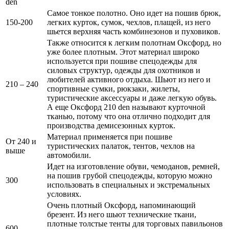
den
Самое тонкое полотно. Оно идет на пошив брюк,
150-200
легких курток, сумок, чехлов, плащей, из него
шьется верхняя часть комбинезонов и пуховиков.
Также относится к легким полотнам Оксфорд, но
уже более плотным. Этот материал широко
используется при пошиве спецодежды для
силовых структур, одежды для охотников и
любителей активного отдыха. Шьют из него и
210 – 240
спортивные сумки, рюкзаки, жилеты,
туристические аксессуары и даже легкую обувь.
А еще Оксфорд 210 den называют курточной
тканью, потому что она отлично подходит для
производства демисезонных курток.
Материал применяется при пошиве
От 240 и
туристических палаток, тентов, чехлов на
выше
автомобили.
Идет на изготовление обуви, чемоданов, ремней,
на пошив грубой спецодежды, которую можно
300
использовать в специальных и экстремальных
условиях.
Очень плотный Оксфорд, напоминающий
брезент. Из него шьют технические ткани,
плотные толстые тенты для торговых павильонов
600