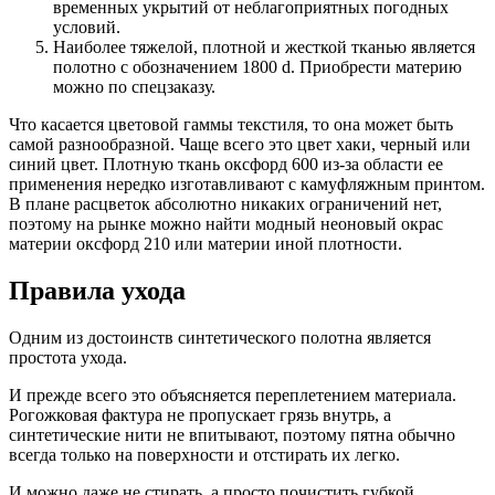
временных укрытий от неблагоприятных погодных
условий.
Наиболее тяжелой, плотной и жесткой тканью является
полотно с обозначением 1800 d. Приобрести материю
можно по спецзаказу.
Что касается цветовой гаммы текстиля, то она может быть
самой разнообразной. Чаще всего это цвет хаки, черный или
синий цвет. Плотную ткань оксфорд 600 из-за области ее
применения нередко изготавливают с камуфляжным принтом.
В плане расцветок абсолютно никаких ограничений нет,
поэтому на рынке можно найти модный неоновый окрас
материи оксфорд 210 или материи иной плотности.
Правила ухода
Одним из достоинств синтетического полотна является
простота ухода.
И прежде всего это объясняется переплетением материала.
Рогожковая фактура не пропускает грязь внутрь, а
синтетические нити не впитывают, поэтому пятна обычно
всегда только на поверхности и отстирать их легко.
И можно даже не стирать, а просто почистить губкой,