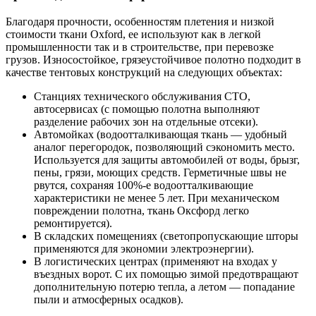
Благодаря прочности, особенностям плетения и низкой
стоимости ткани Oxford, ее используют как в легкой
промышленности так и в строительстве, при перевозке
грузов. Износостойкое, грязеустойчивое полотно подходит в
качестве тентовых конструкций на следующих объектах:
Станциях технического обслуживания СТО,
автосервисах (с помощью полотна выполняют
разделение рабочих зон на отдельные отсеки).
Автомойках (водоотталкивающая ткань — удобный
аналог перегородок, позволяющий сэкономить место.
Используется для защиты автомобилей от воды, брызг,
пены, грязи, моющих средств. Герметичные швы не
рвутся, сохраняя 100%-е водоотталкивающие
характеристики не менее 5 лет. При механическом
повреждении полотна, ткань Оксфорд легко
ремонтируется).
В складских помещениях (светопропускающие шторы
применяются для экономии электроэнергии).
В логистических центрах (применяют на входах у
въездных ворот. С их помощью зимой предотвращают
дополнительную потерю тепла, а летом — попадание
пыли и атмосферных осадков).