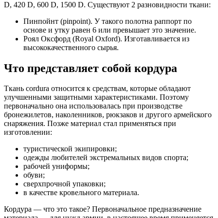
D, 420 D, 600 D, 1500 D. Существуют 2 разновидности ткани:
Пинпойнт (pinpoint). У такого полотна раппорт по
основе и утку равен 6 или превышает это значение.
Роял Оксфорд (Royal Oxford). Изготавливается из
высококачественного сырья.
Что представляет собой кордура
Ткань cordura относится к средствам, которые обладают
улучшенными защитными характеристиками. Поэтому
первоначально она использовалась при производстве
бронежилетов, наколенников, рюкзаков и другого армейского
снаряжения. Позже материал стал применяться при
изготовлении:
туристической экипировки;
одежды любителей экстремальных видов спорта;
рабочей униформы;
обуви;
сверхпрочной упаковки;
в качестве кровельного материала.
Кордура — что это такое? Первоначальное предназначение
материала — для нужд армии, в настоящее время применяется