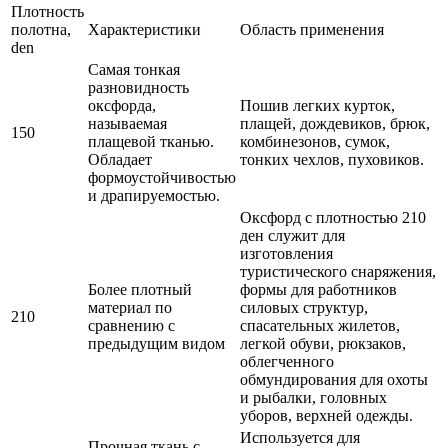
Плотность
полотна,
Характеристики
Область применения
den
Самая тонкая
разновидность
оксфорда,
Пошив легких курток,
называемая
плащей, дождевиков, брюк,
150
плащевой тканью.
комбинезонов, сумок,
Обладает
тонких чехлов, пуховиков.
формоустойчивостью
и драпируемостью.
Оксфорд с плотностью 210
ден служит для
изготовления
туристического снаряжения,
Более плотный
формы для работников
материал по
силовых структур,
210
сравнению с
спасательных жилетов,
предыдущим видом
легкой обуви, рюкзаков,
облегченного
обмундирования для охоты
и рыбалки, головных
уборов, верхней одежды.
Используется для
Прочная ткань с