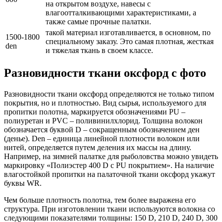
на открытом воздухе, навесы с
влагоотталкивающими характеристиками, а
также самые прочные палатки.
такой материал изготавливается, в основном, по
1500-1800
специальному заказу. Это самая плотная, жесткая
den
и тяжелая ткань в своем классе.
Разновидности ткани оксфорд с фото
Разновидности ткани оксфорд определяются не только типом
покрытия, но и плотностью. Вид сырья, используемого для
пропитки полотна, маркируется обозначениями PU –
полиуретан и PVC – поливинилхлорид. Толщина волокон
обозначается буквой D – сокращенным обозначением ден
(денье). Den – единица линейной плотности волокон или
нитей, определяется путем деления их массы на длину.
Например, на зимней палатке для рыболовства можно увидеть
маркировку «Полиэстер 400 D с PU покрытием». На наличие
влагостойкой пропитки на палаточной ткани оксфорд укажут
буквы WR.
Чем больше плотность полотна, тем более выражена его
структура. При изготовлении ткани используются волокна со
следующими показателями толщины: 150 D, 210 D, 240 D, 300