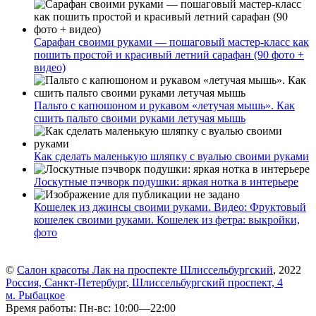
Сарафан своими руками — пошаговый мастер-класс как
пошить простой и красивый летний сарафан (90 фото +
видео)
Пальто с капюшоном и рукавом «летучая мышь». Как
сшить пальто своими руками летучая мышь
Как сделать маленькую шляпку с вуалью своими руками
Лоскутные пэчворк подушки: яркая нотка в интерьере
Кошелек из джинсы своими руками. Видео: Фруктовый
кошелек своими руками. Кошелек из фетра: выкройки,
фото
©
Салон красоты Лак на проспекте Шлиссельбургский
, 2022
Россия, Санкт-Петербург, Шлиссельбургский проспект, 4
м. Рыбацкое
Время работы: Пн-вс: 10:00—22:00