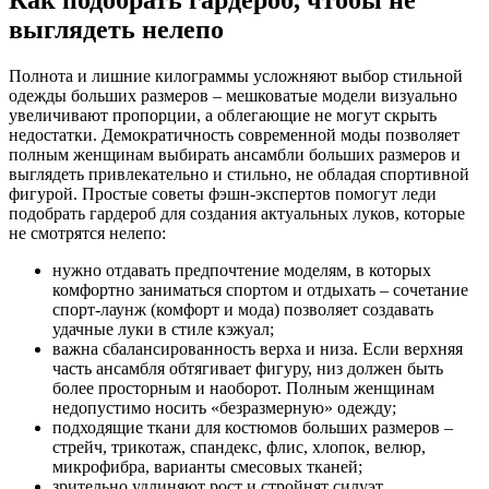
выглядеть нелепо
Полнота и лишние килограммы усложняют выбор стильной
одежды больших размеров – мешковатые модели визуально
увеличивают пропорции, а облегающие не могут скрыть
недостатки. Демократичность современной моды позволяет
полным женщинам выбирать ансамбли больших размеров и
выглядеть привлекательно и стильно, не обладая спортивной
фигурой. Простые советы фэшн-экспертов помогут леди
подобрать гардероб для создания актуальных луков, которые
не смотрятся нелепо:
нужно отдавать предпочтение моделям, в которых
комфортно заниматься спортом и отдыхать – сочетание
спорт-лаунж (комфорт и мода) позволяет создавать
удачные луки в стиле кэжуал;
важна сбалансированность верха и низа. Если верхняя
часть ансамбля обтягивает фигуру, низ должен быть
более просторным и наоборот. Полным женщинам
недопустимо носить «безразмерную» одежду;
подходящие ткани для костюмов больших размеров –
стрейч, трикотаж, спандекс, флис, хлопок, велюр,
микрофибра, варианты смесовых тканей;
зрительно удлиняют рост и стройнят силуэт