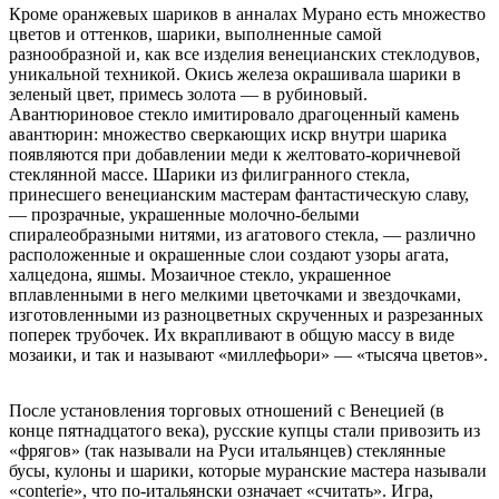
Кроме оранжевых шариков в анналах Мурано есть множество
цветов и оттенков, шарики, выполненные самой
разнообразной и, как все изделия венецианских стеклодувов,
уникальной техникой. Окись железа окрашивала шарики в
зеленый цвет, примесь золота — в рубиновый.
Авантюриновое стекло имитировало драгоценный камень
авантюрин: множество сверкающих искр внутри шарика
появляются при добавлении меди к желтовато-коричневой
стеклянной массе. Шарики из филигранного стекла,
принесшего венецианским мастерам фантастическую славу,
— прозрачные, украшенные молочно-белыми
спиралеобразными нитями, из агатового стекла, — различно
расположенные и окрашенные слои создают узоры агата,
халцедона, яшмы. Мозаичное стекло, украшенное
вплавленными в него мелкими цветочками и звездочками,
изготовленными из разноцветных скрученных и разрезанных
поперек трубочек. Их вкрапливают в общую массу в виде
мозаики, и так и называют «миллефьори» — «тысяча цветов».
После установления торговых отношений с Венецией (в
конце пятнадцатого века), русские купцы стали привозить из
«фрягов» (так называли на Руси итальянцев) стеклянные
бусы, кулоны и шарики, которые муранские мастера называли
«conterie», что по-итальянски означает «считать». Игра,