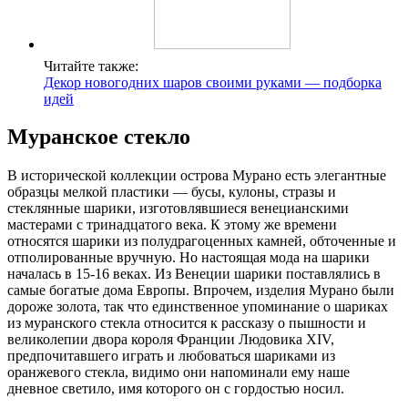
Читайте также:
Декор новогодних шаров своими руками — подборка
идей
Муранское стекло
В исторической коллекции острова Мурано есть элегантные
образцы мелкой пластики — бусы, кулоны, стразы и
стеклянные шарики, изготовлявшиеся венецианскими
мастерами с тринадцатого века. К этому же времени
относятся шарики из полудрагоценных камней, обточенные и
отполированные вручную. Но настоящая мода на шарики
началась в 15-16 веках. Из Венеции шарики поставлялись в
самые богатые дома Европы. Впрочем, изделия Мурано были
дороже золота, так что единственное упоминание о шариках
из муранского стекла относится к рассказу о пышности и
великолепии двора короля Франции Людовика XIV,
предпочитавшего играть и любоваться шариками из
оранжевого стекла, видимо они напоминали ему наше
дневное светило, имя которого он с гордостью носил.