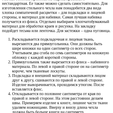
нестандартная. Ее также можно сделать самостоятельно. Для
изготовления стильного чехла нам понадобится два вида
хлопка симпатичной расцветки – для подкладки и лицевой
стороны, и материал для набивки. Самая лучшая набивка
получается из флиса. Отдельно выбираем хлопчатобумажный
материал для обработки краев и рисунка. На закладку
подойдет тесьма или ленточка. Для застежки – одна пуговица.
Раскладывается подкладочная и лицевая ткань,
вырезаются два прямоугольника. Они должны быть
шире книжки на один сантиметр со всех сторон.
Учитываем два сгиба по семь сантиметров на книжную
обложку с каждой короткой стороны.
Прямоугольник также вырезается из флиса – набивного
материала. По левой и правой стороне он на сантиметр
короче, чем тканевые лоскуты.
Подкладка и внешний материал складываются лицом
друг к другу, сшиваются по правой и левой стороне.
Изделие выворачивается, проходимся утюгом. После
вставляется флис.
Откладывается по половине сантиметра от края по
правой и левой стороне. На этом расстоянии делаем
швы. Примеряем изделие к книге, лишние части ткани
удаляем ножницами. Вверху и внизу длина чехла
должна быть больше книги на сантиметр.