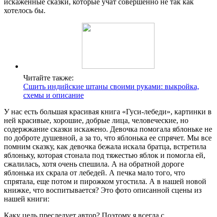
искаженные сказки, которые учат совершенно не так как
хотелось бы.
Читайте также:
Сшить индийские штаны своими руками: выкройка,
схемы и описание
У нас есть большая красивая книга «Гуси-лебеди», картинки в
ней красивые, хорошие, добрые лица, человеческие, но
содержжание сказки искажено. Девочка помогала яблоньке не
по доброте душевной, а за то, что яблонька ее спрячет. Мы все
помним сказку, как девочка бежала искала братца, встретила
яблоньку, которая стонала под тяжестью яблок и помогла ей,
сжалилась, хотя очень спешила. А на обратной дороге
яблонька их скрала от лебедей. А печка мало того, что
спрятала, еще потом и пирожком угостила. А в нашей новой
книжке, что воспитывается? Это фото описанной сцены из
нашей книги:
Каку цель преследует автор? Поэтому я всегда с