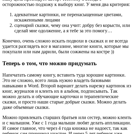
осторожностью подхожу к выбору книг. У меня два критерия:
адекватные картинки, не перенасыщенные цветами,
искаженными лицами
сценарий сказки, чему она учит: добру без корысти, или
сделай мне одолжение, а я тебе за это помогу…
Конечно, очень сложно искать подвохи в сказках и не всегда
удается разглядеть все в магазине, многие книги, которые мы
покупали или нам дарили, были сожжены на костре ))
Теперь о том, что можно придумать
Напечатать самому книгу, вставить туда хорошие картинки.
Это не сложно, всего лишь нужно владеть базовыми
навыками в Word. Второй вариант делать нарезку картинок из
книг, журналов и клеить их в альбом, подписывать. Так
можно делать и обучающие карточки и терапевтические
сказки, и просто наши старые добрые сказки. Можно делать
даже объемные сказки.
Можно привлекать старших братьев или сестер, можно клеить
и с малышом. Уже с 1 года малыши любят делать аппликации.
И самое главное, что через 4 года книжка не надоест, так как
ребенок сам принимал участие. И через 5 лет ребенок уже