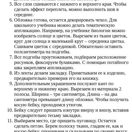
Все слои сшиваются с нижнего и верхнего края. Чтобы
сделать эффект переплета, можно выполнить шов в
середине.
Обложка готова, остается декорировать чехол. Для
школьного учебника можно делать тематическую
аппликацию. Например, на учебнике биологии можно
изобразить солнце и цветок. Вырезаем из ткани цветок,
круг для солнца и маленький круг – серединка цветка.
Сшиваем цветок с серединкой. Обязательно оставить
полсантиметра на подгибы.
Все подгибы проутюживаем, подбираем расположение
рисунков, фиксируем булавками. С помощью потайного
шва закрепляем аппликацию.
Из ленты делаем закладку. Приметываем ее к изделию,
предварительно примерив его на книжку.
Дополнительным украшением послужит кант по
верхнему и нижнему краю. Вырезаем из материала 2
полосы. Ширина – три сантиметра. Длина – на два
сантиметра превышает длину обложки. Чтобы получить
косую бейку, проходимся утюгом.
Бейку следует пришить изнутри вверху и внизу, вставив
предварительно тесьму закладки.
Выбираем место, где пришить пуговицу. Остается
сделать петлю. Берем полоску ткани, гладим ее, как и
косую бейку, прошиваем и складываем по своему вкусу.