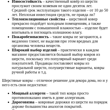
Износостойкость
– качественный ковёр из шерсти
прослужит своим хозяевам не один десяток лет.
Средний срок эксплуатации такого изделия – от 10 до 50
лет. Неплохая инвестиция средств, не правда ли?
Теплоизоляционные свойства
– шерстяной ковер
прекрасно подойдет холодным помещениям, а также
помещениям с повышенной влажностью – изделие будет
впитывать и поглощать излишнюю влагу.
Пожаробезопасность
– такие ковры не загораются, а
медленно тлеют, не выделяя при этом вредных для
организма человека веществ.
Широкий выбор изделий
– практически в каждом
магазине предоставляется большой выбор ковров из
шерсти, поскольку это популярный вариант среди
покупателей. Продавцы поставляют ковры из
натуральной шерсти, полушерстяные варианты, ковры
ручной работы и т.д.
Шерстяные ковры – отличное решение для декора дома, но и у
него есть свои недостатки:
Мощный аллерген
– такой тип ковра просто
противопоказано иметь в доме аллергикам.
Дороговизна
– ковровые дорожки из шерсти на порядок
дороже большинства аналогов покрытий.