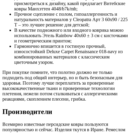
присмотреться к дизайну, какой предлагает Витебские
ковры Манхэттен 4048/b7k/mh;
Прочное сцепление с полом, гипоаллергенность и
натуральность материалов у Cleopatra Арт 3 60х90 / 225
T – это лучшее решение для детской;
В качестве подножного или входного коврика можно
использовать Этель Rainbow 40х60 ± 3 см с кисточками
и геометрическим принтом;
Гармонично впишется в гостиную прочный,
износостойкий Deluxe Carpet Renaissance 018-navy из
комбинированных материалов с классическим
цветочным узором.
При покупке помните, что полотно должно не только
подходить под общий интерьер, но и быть безопасным для
здоровья. Поэтому лучше переплатить за проверенные
высококачественные ткани и проверенные технологии
плетения, нежели потом сталкиваться с аллергическими
реакциями, скоплением плесени, грибка.
Производители
Всемирно известные персидские ковры пользуются
популярностью и сейчас. Изделия ткутся в Иране. Ремеслом