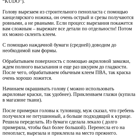
“KUDO”).
Голову вырезаем из строительного пенопласта с помощью
канцелярского ножика, он очень острый и срезы получаются
ровными, а не рваными. Если процесс вырезания покажется
вам сложным – вырежьте все детали по отдельности! Потом
их можно склеить клеем.
С помощью наждачной бумаги (средней) доводим до
необходимой нам формы.
Обрабатываем поверхность с помощью акриловой замазки,
ждем полного высыхания и еще раз шкурим до гладкости.
После чего, обрабатываем обычным клеем ПВА, так краска
очень хорошо ложится.
Начинаем окрашивать голову ( можно использовать
акриловые краски, так удобнее). Приклеиваем глазки (купила
в магазине ткани).
После примерки головы к туловищу, муж сказал, что гребень
получился не петушинный, а больше подходящий к курице.
Решила переделать. Из бумаги сделала лекало ( долго
примеряла, чтобы был более большой). Перенесла его на
пенопласт, вырезала и приклеила на место прежнего.