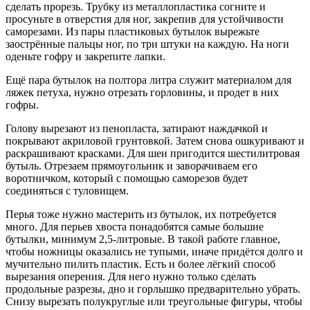
сделать прорезь. Трубку из металлопластика согните и
просуньте в отверстия для ног, закрепив для устойчивости
саморезами. Из пары пластиковых бутылок вырежьте
заострённые пальцы ног, по три штуки на каждую. На ноги
оденьте гофру и закрепите лапки.
Ещё пара бутылок на полтора литра служит материалом для
ляжек петуха, нужно отрезать горловины, и продет в них
гофры.
Голову вырезают из пенопласта, затирают наждачкой и
покрывают акриловой грунтовкой. Затем снова ошкуривают и
раскрашивают красками. Для шеи пригодится шестилитровая
бутыль. Отрезаем прямоугольник и заворачиваем его
воротничком, который с помощью саморезов будет
соединяться с туловищем.
Перья тоже нужно мастерить из бутылок, их потребуется
много. Для перьев хвоста понадобятся самые большие
бутылки, минимум 2,5-литровые. В такой работе главное,
чтобы ножницы оказались не тупыми, иначе придётся долго и
мучительно пилить пластик. Есть и более лёгкий способ
вырезания оперения. Для него нужно только сделать
продольные разрезы, дно и горлышко предварительно убрать.
Снизу вырезать полукруглые или треугольные фигуры, чтобы