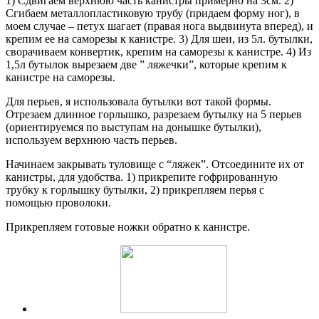
1) Сдвигаем верхнюю часть канистры примерно на 3см. 2)
Сгибаем металлопластиковую трубу (придаем форму ног), в
моем случае – петух шагает (правая нога выдвинута вперед), и
крепим ее на саморезы к канистре. 3) Для шеи, из 5л. бутылки,
сворачиваем конвертик, крепим на саморезы к канистре. 4) Из
1,5л бутылок вырезаем две ” ляжечки”, которые крепим к
канистре на саморезы.
Для перьев, я использовала бутылки вот такой формы.
Отрезаем длинное горлышко, разрезаем бутылку на 5 перьев
(ориентируемся по выступам на донышке бутылки),
используем верхнюю часть перьев.
Начинаем закрывать туловище с “ляжек”. Отсоедините их от
канистры, для удобства. 1) прикрепите гофрированную
трубку к горлышку бутылки, 2) прикрепляем перья с
помощью проволоки.
Прикрепляем готовые ножки обратно к канистре.