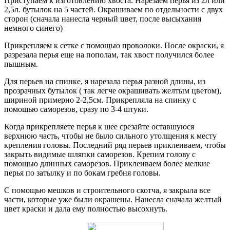
Приступаем к изготовлению хвоста. Нарезаем перья из 2л или
2,5л. бутылок на 5 частей. Окрашиваем по отдельности с двух
сторон (сначала нанесла черный цвет, после высыхания
немного синего)
Прикрепляем к сетке с помощью проволоки. После окраски, я
разрезала перья еще на пополам, так хвост получился более
пышным.
Для перьев на спинке, я нарезала перья разной длины, из
прозрачных бутылок ( так легче окрашивать желтым цветом),
шириной примерно 2-2,5см. Прикрепляла на спинку с
помощью саморезов, сразу по 3-4 штуки.
Когда прикрепляете перья к шее срезайте оставшуюся
верхнюю часть, чтобы не было сильного утолщения к месту
крепления головы. Последний ряд перьев приклеиваем, чтобы
закрыть видимые шляпки саморезов. Крепим голову с
помощью длинных саморезов. Приклеиваем более мелкие
перья по затылку и по бокам гребня головы.
С помощью мешков и строительного скотча, я закрыла все
части, которые уже были окрашены. Нанесла сначала желтый
цвет краски и дала ему полностью высохнуть.