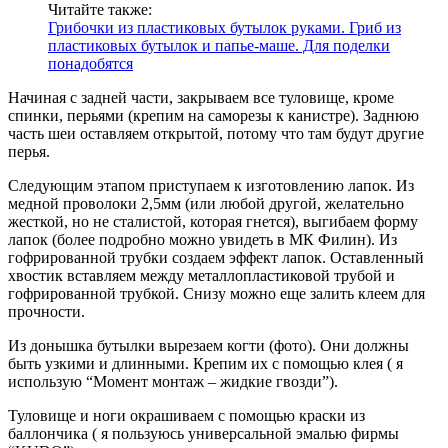
Читайте также:
Грибочки из пластиковых бутылок руками. Гриб из
пластиковых бутылок и папье-маше. Для поделки
понадобятся
Начиная с задней части, закрываем все туловище, кроме
спинки, перьями (крепим на саморезы к канистре). Заднюю
часть шеи оставляем открытой, потому что там будут другие
перья.
Следующим этапом приступаем к изготовлению лапок. Из
медной проволоки 2,5мм (или любой другой, желательно
жесткой, но не сталистой, которая гнется), выгибаем форму
лапок (более подробно можно увидеть в МК Филин). Из
гофрированной трубки создаем эффект лапок. Оставленный
хвостик вставляем между металлопластиковой трубой и
гофрированной трубкой. Снизу можно еще залить клеем для
прочности.
Из донышка бутылки вырезаем когти (фото). Они должны
быть узкими и длинными. Крепим их с помощью клея ( я
использую “Момент монтаж – жидкие гвозди”).
Туловище и ноги окрашиваем с помощью краски из
баллончика ( я пользуюсь универсальной эмалью фирмы