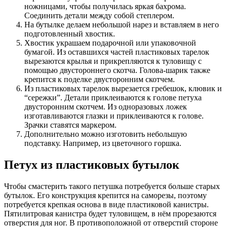
ножницами, чтобы получилась яркая бахрома.
Соединить детали между собой степлером.
На бутылке делаем небольшой нарез и вставляем в него
подготовленный хвостик.
Хвостик украшаем подарочной или упаковочной
бумагой. Из оставшихся частей пластиковых тарелок
вырезаются крылья и прикрепляются к туловищу с
помощью двустороннего скотча. Голова-шарик также
крепится к поделке двусторонним скотчем.
Из пластиковых тарелок вырезается гребешок, клювик и
“сережки”. Детали приклеиваются к голове петуха
двусторонним скотчем. Из одноразовых ложек
изготавливаются глазки и приклеиваются к голове.
Зрачки ставятся маркером.
Дополнительно можно изготовить небольшую
подставку. Например, из цветочного горшка.
Петух из пластиковых бутылок
Чтобы смастерить такого петушка потребуется больше старых
бутылок. Его конструкция крепится на саморезы, поэтому
потребуется крепкая основа в виде пластиковой канистры.
Пятилитровая канистра будет туловищем, в нём прорезаются
отверстия для ног. В противоположной от отверстий стороне