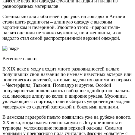
качестве верхней одежды служили накидки и плащи из
разнообразных материалов.
Специально для любителей прогулок на лошадях в Англии
стали шить рединготы – длинную одежду с высоким
воротником и пелериной. Удобство этого «прародителя»
пальто оценили не только мужчины, но и женщины, и он
надолго стал самой распространенной верхней одеждой.
Весеннее пальто
В ХIХ веке в моду входит много разновидностей пальто,
получивших свои названия по именам известных актеров или
политических деятелей, которые надели их одними из первых
– Честерфилд, Тальони, Помпадур и другие. Особой
популярностью пользовалось свободное однобортное пальто-
сак, имеющее длину до колен и широкие рукава. Мужчины,
увлекающиеся спортом, стали выбирать укороченную модель
«коверкот» со скрытой застежкой и боковыми шлицами.
В дамском гардеробе пальто появились уже на рубеже нового,
ХХ века, когда окончательно канули в Лету кринолины и
турнюры, усложнявшие пошив верхней одежды. Самыми
модными у прекрасного пола считались фасоны «ольстер» с