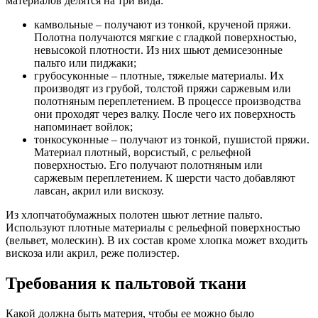
материалов делятся на три вида:
камвольные – получают из тонкой, крученой пряжи.
Полотна получаются мягкие с гладкой поверхностью,
невысокой плотности. Из них шьют демисезонные
пальто или пиджаки;
грубосуконные – плотные, тяжелые материалы. Их
производят из грубой, толстой пряжи саржевым или
полотняным переплетением. В процессе производства
они проходят через валку. После чего их поверхность
напоминает войлок;
тонкосуконные – получают из тонкой, пушистой пряжи.
Материал плотный, ворсистый, с рельефной
поверхностью. Его получают полотняным или
саржевым переплетением. К шерсти часто добавляют
лавсан, акрил или вискозу.
Из хлопчатобумажных полотен шьют летние пальто.
Используют плотные материалы с рельефной поверхностью
(вельвет, молескин). В их состав кроме хлопка может входить
вискоза или акрил, реже полиэстер.
Требования к пальтовой ткани
Какой должна быть материя, чтобы ее можно было