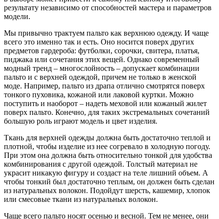
результату независимо от способностей мастера и параметров
модели.
Мы привычно трактуем пальто как верхнюю одежду. И чаще
всего это именно так и есть. Оно носится поверх других
предметов гардероба: футболки, сорочки, свитера, платья,
пиджака или сочетания этих вещей. Однако современный
модный тренд – многослойность – допускает комбинации
пальто и с верхней одеждой, причем не только в женской
моде. Например, пальто из драпа отлично смотрятся поверх
тонкого пуховика, кожаной или лаковой куртки. Можно
поступить и наоборот – надеть меховой или кожаный жилет
поверх пальто. Конечно, для таких экстремальных сочетаний
большую роль играют модель и цвет изделия.
Ткань для верхней одежды должна быть достаточно теплой и
плотной, чтобы изделие из нее согревало в холодную погоду.
При этом она должна быть относительно тонкой для удобства
комбинирования с другой одеждой. Толстый материал не
украсит никакую фигуру и создаст на теле лишний объем. А
чтобы тонкий был достаточно теплым, он должен быть сделан
из натуральных волокон. Подойдут шерсть, кашемир, хлопок
или смесовые ткани из натуральных волокон.
Чаще всего пальто носят осенью и весной. Тем не менее, они