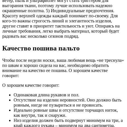
ветер, пыль и ультрафиолет могут стать триггером для
выгорания ткани, поэтому лучше использовать надежно
окрашенные полотна. 5) Индивидуальные предпочтения.
Красоту верхней одежды каждый понимает по-своему. Для
кого-то важны строгость линий и элегантность изделия,
другие ставят в приоритет тактильность и уют. Опираясь на
личные требования, легко выбрать материал, который будет
радовать вас несколько сезонов подряд.
Качество пошива пальто
Чтобы после недели носки, ваша любимая вещь «не треснула»
по швам и хорошо сидела на вас, необходимо обратить
внимание на качество ее пошива. О хорошем качестве
говорит:
О хорошем качестве говорит:
Одинаковая длина рукавов и пол.
Отсутствие на изделии неровностей. Оно должно быть
ровным, нигде не пузыриться и не провисать.
Идеально ровные швы и отсутствие торчащих ниток,
как внутри, так и снаружи.
Низ изделия должен быть подвернут минимум на три, а
край каждого рукава – минимум на два сантиметра.