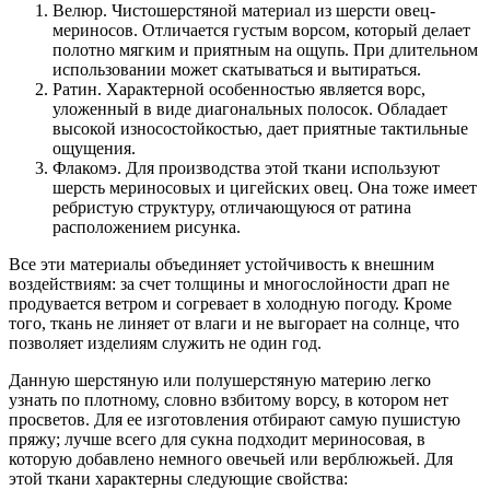
Велюр. Чистошерстяной материал из шерсти овец-
мериносов. Отличается густым ворсом, который делает
полотно мягким и приятным на ощупь. При длительном
использовании может скатываться и вытираться.
Ратин. Характерной особенностью является ворс,
уложенный в виде диагональных полосок. Обладает
высокой износостойкостью, дает приятные тактильные
ощущения.
Флакомэ. Для производства этой ткани используют
шерсть мериносовых и цигейских овец. Она тоже имеет
ребристую структуру, отличающуюся от ратина
расположением рисунка.
Все эти материалы объединяет устойчивость к внешним
воздействиям: за счет толщины и многослойности драп не
продувается ветром и согревает в холодную погоду. Кроме
того, ткань не линяет от влаги и не выгорает на солнце, что
позволяет изделиям служить не один год.
Данную шерстяную или полушерстяную материю легко
узнать по плотному, словно взбитому ворсу, в котором нет
просветов. Для ее изготовления отбирают самую пушистую
пряжу; лучше всего для сукна подходит мериносовая, в
которую добавлено немного овечьей или верблюжьей. Для
этой ткани характерны следующие свойства: