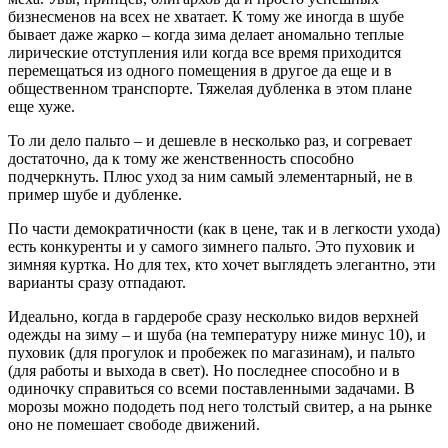
бизнесменов на всех не хватает. К тому же иногда в шубе
бывает даже жарко – когда зима делает аномально теплые
лирические отступления или когда все время приходится
перемещаться из одного помещения в другое да еще и в
общественном транспорте. Тяжелая дубленка в этом плане
еще хуже.
То ли дело пальто – и дешевле в несколько раз, и согревает
достаточно, да к тому же женственность способно
подчеркнуть. Плюс уход за ним самый элементарный, не в
пример шубе и дубленке.
По части демократичности (как в цене, так и в легкости ухода)
есть конкуренты и у самого зимнего пальто. Это пуховик и
зимняя куртка. Но для тех, кто хочет выглядеть элегантно, эти
варианты сразу отпадают.
Идеально, когда в гардеробе сразу несколько видов верхней
одежды на зиму – и шуба (на температуру ниже минус 10), и
пуховик (для прогулок и пробежек по магазинам), и пальто
(для работы и выхода в свет). Но последнее способно и в
одиночку справиться со всеми поставленными задачами. В
морозы можно пододеть под него толстый свитер, а на рынке
оно не помешает свободе движений.