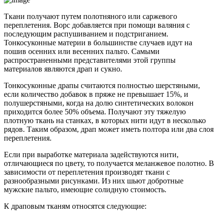
Ткани получают путем полотняного или саржевого
переплетения. Ворс добавляется при помощи валяния с
последующим распушиванием и подстриганием.
Тонкосуконные материи в большинстве случаев идут на
пошив осенних или весенних пальто. Самыми
распространенными представителями этой группы
материалов являются драп и сукно.
Тонкосуконные драпы считаются полностью шерстяными,
если количество добавок в пряже не превышает 15%, и
полушерстяными, когда на долю синтетических волокон
приходится более 50% объема. Получают эту тяжелую
плотную ткань на станках, в которых нити идут в несколько
рядов. Таким образом, драп может иметь полтора или два слоя
переплетения.
Если при выработке материала задействуются нити,
отличающиеся по цвету, то получается меланжевое полотно. В
зависимости от переплетения производят ткани с
разнообразными рисунками. Из них шьют добротные
мужские пальто, имеющие солидную стоимость.
К драповым тканям относятся следующие: