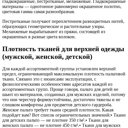
гладкокрашеные, пестротканые, меланжевые. Гладкокрашеные
материалы — однотонное равномерно окрашенное полотно,
цветовая гамма самая разнообразная.
Пестротканые получают переплетением разноцветных нитей,
образующих геометрические и растительные узоры.
Меланжевые вырабатывают из пряжи, состоящей из
окрашенных в разные цвета волокон.
Плотность тканей для верхней одежды
(мужской, женской, детской)
Для каждой ассортиментной группы установлен верхний
предел, ограничивающий максимальную плотность пальтовой
ткани. Связано это с нюансами эксплуатации, с
физиологическими особенностями адресатов каждой из
ассортиментных групп. Проще говоря, пальто для детей не
шьют из материалов, созданных для мужских изделий, потому
что они чересчур формоустойчивы, достаточно тяжелы и не
слишком комфортны для предметов детского гардероба.
Женское пальто требует ткани средней плотности. Какая
подойдет вам? Вот список ограничительных значений:• Ткани
для детских пальто — не плотнее 350 г/м².• Ткани для
женских пальто — не плотнее 450 г/м².• Ткани для мужских