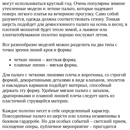
могут использоваться круглый год. Очень популярны зимние
утепленные модели и летние пальто, которые надевают
поверх легкого платья на вечернюю прогулку. Само собой
разумеется, одежда должна соответствовать сезону. Тонкая
шерсть подойдет для демисезонного пальто на осень и весну, в
плотной мохнатой будет тепло зимой, а льняное или
хлопчатобумажное полотно хорошо послужит летом.
Все разнообразие моделей можно разделить на два типа с
точки зрения линий кроя и формы:
четкие линии – жесткая форма;
плавные линии – мягкая форма.
Для пальто с четкими линиями плеча и воротника, со строгой
формой, декоративными деталями в виде клапанов, эполетов
и накладных карманов подойдет материал, способный
держать эту форму. Удобные мягкие пальто с запахом,
драпировками и плавной линией плеча следует шить из
пластичной струящейся материи.
Каждое полотно несет в себе определенный характер.
Повседневные пальто из шерсти или хлопка незаменимы в
базовом гардеробе. Но для особых событий – светский прием,
посещение оперы, публичное мероприятие – пригодится