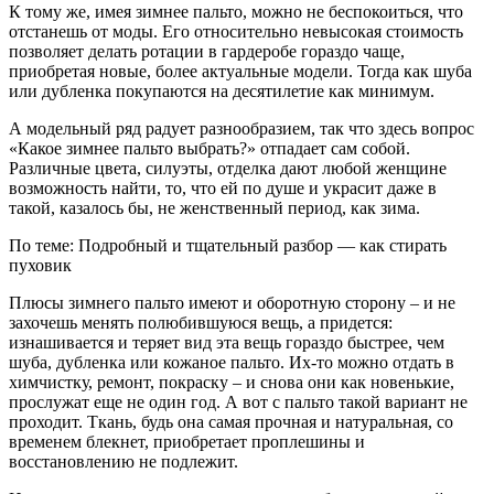
К тому же, имея зимнее пальто, можно не беспокоиться, что
отстанешь от моды. Его относительно невысокая стоимость
позволяет делать ротации в гардеробе гораздо чаще,
приобретая новые, более актуальные модели. Тогда как шуба
или дубленка покупаются на десятилетие как минимум.
А модельный ряд радует разнообразием, так что здесь вопрос
«Какое зимнее пальто выбрать?» отпадает сам собой.
Различные цвета, силуэты, отделка дают любой женщине
возможность найти, то, что ей по душе и украсит даже в
такой, казалось бы, не женственный период, как зима.
По теме: Подробный и тщательный разбор — как стирать
пуховик
Плюсы зимнего пальто имеют и оборотную сторону – и не
захочешь менять полюбившуюся вещь, а придется:
изнашивается и теряет вид эта вещь гораздо быстрее, чем
шуба, дубленка или кожаное пальто. Их-то можно отдать в
химчистку, ремонт, покраску – и снова они как новенькие,
прослужат еще не один год. А вот с пальто такой вариант не
проходит. Ткань, будь она самая прочная и натуральная, со
временем блекнет, приобретает проплешины и
восстановлению не подлежит.