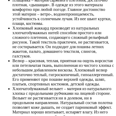
Плащевка – материя саржевого плетения, достаточно
плотная, «дышащая». В одежде из этого материала
комфортно при любой погоде. Главное достоинство
этой материи – ветро-, водонепроницаемость,
устойчивость к солнечным лучам. Из нее шьют куртки,
плащи, костюмы.
Хлопковый жаккард производят из натуральных
хлопчатобумажных нитей способом простого или
сложного плетения, создающего сложный рельефный
рисунок. Такой текстиль практичен, не растягивается,
не состирывается. Он подходит для пошива летних
жакетов, пальто, домашнего текстиля, слингов,
галстуков.
Велюр – красивая, теплая, приятная на ощупь ворсистая
или петельчатая ткань, выполненная из чистого хлопка с
небольшим добавлением вискозы. Хлопковый велюр
достаточно теплый, гигроскопичный, гипоаллергенный.
Его применяют при пошиве верхней одежды, шляп,
платьев, спортивных костюмов, детской одежды.
Хлопчатобумажный вельвет – материя из натурального
хлопка с продольными рубчиками на лицевой стороне.
Вельвет не растягивается ни в долевом, ни в
продольном направлении. Натуральный состав полотна
позволяет коже дышать, не создает парниковый эффект.
Материал хорошо впитывает, испаряет влагу. Из него