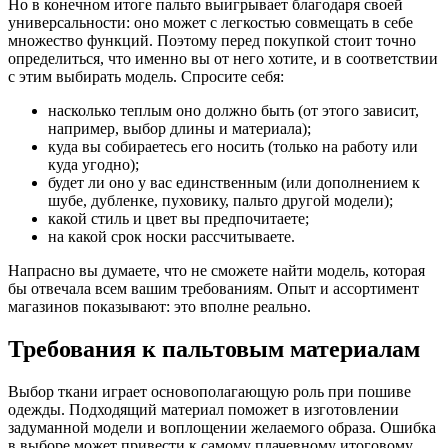
Но в конечном итоге пальто выигрывает благодаря своей
универсальности: оно может с легкостью совмещать в себе
множество функций. Поэтому перед покупкой стоит точно
определиться, что именно вы от него хотите, и в соответствии
с этим выбирать модель. Спросите себя:
насколько теплым оно должно быть (от этого зависит,
например, выбор длины и материала);
куда вы собираетесь его носить (только на работу или
куда угодно);
будет ли оно у вас единственным (или дополнением к
шубе, дубленке, пуховику, пальто другой модели);
какой стиль и цвет вы предпочитаете;
на какой срок носки рассчитываете.
Напрасно вы думаете, что не сможете найти модель, которая
бы отвечала всем вашим требованиям. Опыт и ассортимент
магазинов показывают: это вполне реально.
Требования к пальтовым материалам
Выбор ткани играет основополагающую роль при пошиве
одежды. Подходящий материал поможет в изготовлении
задуманной модели и воплощении желаемого образа. Ошибка
в выборе может привести к самому плачевному итоговому