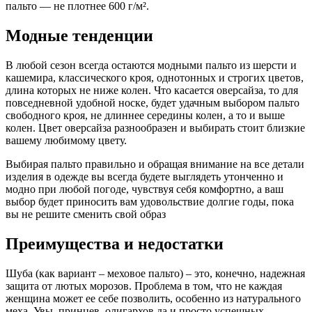
пальто — не плотнее 600 г/м².
Модные тенденции
В любой сезон всегда остаются модными пальто из шерсти и
кашемира, классического кроя, однотонных и строгих цветов,
длина которых не ниже колен. Что касается оверсайза, то для
повседневной удобной носке, будет удачным выбором пальто
свободного кроя, не длиннее середины колен, а то и выше
колен. Цвет оверсайза разнообразен и выбирать стоит близкие
вашему любимому цвету.
Выбирая пальто правильно и обращая внимание на все детали
изделия в одежде вы всегда будете выглядеть утонченно и
модно при любой погоде, чувствуя себя комфортно, а ваш
выбор будет приносить вам удовольствие долгие годы, пока
вы не решите сменить свой образ
Преимущества и недостатки
Шуба (как вариант – меховое пальто) – это, конечно, надежная
защита от лютых морозов. Проблема в том, что не каждая
женщина может ее себе позволить, особенно из натурального
меха. Увы, принцев, олигархов да и просто успешных