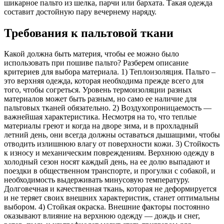
шикарное пальто из шелка, парчи или бархата. Такая одежда
составит достойную пару вечернему наряду.
Требования к пальтовой ткани
Какой должна быть материя, чтобы ее можно было
использовать при пошиве пальто? Разберем описание
критериев для выбора материала. 1) Теплоизоляция. Пальто –
это верхняя одежда, которая необходима прежде всего для
того, чтобы согреться. Уровень термоизоляции разных
материалов может быть разным, но само ее наличие для
пальтовых тканей обязательно. 2) Воздухопроницаемость —
важнейшая характеристика. Несмотря на то, что теплые
материалы греют и когда на дворе зима, и в прохладный
летний день, они всегда должны оставаться дышащими, чтобы
отводить излишнюю влагу от поверхности кожи. 3) Стойкость
к износу и механическим повреждениям. Верхнюю одежду в
холодный сезон носят каждый день, на ее долю выпадают и
поездки в общественном транспорте, и прогулки с собакой, и
необходимость выдерживать минусовую температуру.
Долговечная и качественная ткань, которая не деформируется
и не теряет своих внешних характеристик, станет оптимальны
выбором. 4) Стойкая окраска. Внешние факторы постоянно
оказывают влияние на верхнюю одежду — дождь и снег,