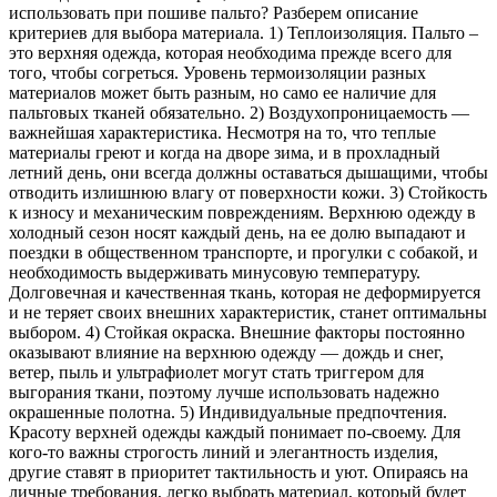
использовать при пошиве пальто? Разберем описание
критериев для выбора материала. 1) Теплоизоляция. Пальто –
это верхняя одежда, которая необходима прежде всего для
того, чтобы согреться. Уровень термоизоляции разных
материалов может быть разным, но само ее наличие для
пальтовых тканей обязательно. 2) Воздухопроницаемость —
важнейшая характеристика. Несмотря на то, что теплые
материалы греют и когда на дворе зима, и в прохладный
летний день, они всегда должны оставаться дышащими, чтобы
отводить излишнюю влагу от поверхности кожи. 3) Стойкость
к износу и механическим повреждениям. Верхнюю одежду в
холодный сезон носят каждый день, на ее долю выпадают и
поездки в общественном транспорте, и прогулки с собакой, и
необходимость выдерживать минусовую температуру.
Долговечная и качественная ткань, которая не деформируется
и не теряет своих внешних характеристик, станет оптимальны
выбором. 4) Стойкая окраска. Внешние факторы постоянно
оказывают влияние на верхнюю одежду — дождь и снег,
ветер, пыль и ультрафиолет могут стать триггером для
выгорания ткани, поэтому лучше использовать надежно
окрашенные полотна. 5) Индивидуальные предпочтения.
Красоту верхней одежды каждый понимает по-своему. Для
кого-то важны строгость линий и элегантность изделия,
другие ставят в приоритет тактильность и уют. Опираясь на
личные требования, легко выбрать материал, который будет