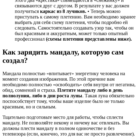
этого два «крестика» совмещаются в «снежинку» и
связываются друг с другом. В результате у вас должен
получиться
каркас из 8 лучиков.
• Теперь можно
приступать к самому плетению. Вам необходимо заранее
выбрать для себя схему плетения, чтобы подробно ей
следовать. Самостоятельно создавать узор так, чтобы он
был красивым и аккуратным, может только опытный
профессионал
(схемы плетения представлены ниже).
Как зарядить мандалу, которую сам
создал?
Мандала полностью «впитывает» энергетику человека на
момент создания изображения. По этой причине вам
необходимо полностью «освободить» себя внутри от негатива,
обид, сомнений и страха.
Плетите мандалу либо в день
полнолуния, либо в дни роста луны
. Такая луна обязательно
поспособствует тому, чтобы ваше изделие было не только
красивым, но и сильным.
Тщательно подготовьте место для работы, чтобы сплести
мандалу. Не позволяйте некому и ничему вас отвлекать. Вы
должны плести мандалу в полном одиночестве и без
телевизора (если, конечно, это для вас не просто развлечение).