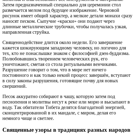
Затем предназначенный специально для церемонии стол
размечается мелом под будущее изображение. Черновой
рисунок имеет общий характер, а мелкие детали монахи сразу
наносят песком. Сыпучие «краски» они подают через
длинные металлические трубочки, чтобы получалась узкая,
направленная струйка.
Священнодействие длится около недели. Его завершение
кажется шокирующим западному человеку, но логично для
тех, кто не понаслышке знаком с философией дзен-буддизма.
Полюбовавшись творением человеческих рук, его
уничтожают, сметая со стола ритуальными венчиками.
Разрушение говорит о том, что в мире нет ничего
постоянного и как только некий процесс завершён, вступают
в силу законы разрушения, готовящие почву для новых
свершений.
Песок аккуратно собирают в чашу, которую затем под
песнопения и молитвы несут к реке или морю и высыпают в
воду. Так обитатели Тибета делятся благодатной энергией,
сконцентрированной в их мандале, с миром, делая его
немного чище и светлее.
Священные узоры в традициях разных народов