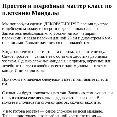
Простой и подробный мастер класс по
плетению Мандалы
Мы попробуем сделать ДЕКОРАТИВНУЮ восьмилучевую
индейскую мандалу из шерсти и деревянных палочек.
Запаситесь необходимым: клубками ниток, четырьмя
палочками (я взяла палочки длиной 25 см и диаметром 6 мм),
ножницами. Больше нам ничего не понадобится.
Когда закончите плести вторым цветом, закрепите нитку.
Самое простое — связать ее с остатком хвостика двойным
узелком. Однако сложные мандалы, например, образные или
лечебные плетутся вообще всего с одним узлом — и тот в
конце. И ни капли клея!
Привяжите к палочке следуюший цвет и начинайте плести
им.
С изнанки будет получаться вот так. Закончив темно-зеленый
цвет, я сплела еще несколько рядов светло-зеленого. Вы
можете использовать столько цветов, сколько захотите.
У нас готова розетка — самое сложное во всей мандале.
Теперь приступаем к расслабленной части плетения —