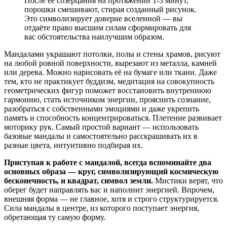
После её созерцания на протяжении 1-3 минут,
порошки смешивают, стирая созданный рисунок.
Это символизирует доверие вселенной — вы
отдаёте право высшим силам сформировать для
вас обстоятельства наилучшим образом.
Мандалами украшают потолки, полы и стены храмов, рисуют
на любой ровной поверхности, вырезают из металла, камней
или дерева. Можно нарисовать её на бумаге или ткани. Даже
тем, кто не практикует буддизм, медитация на совокупность
геометрических фигур поможет восстановить внутреннюю
гармонию, стать источником энергии, прояснить сознание,
разобраться с собственными эмоциями и даже укрепить
память и способность концентрироваться. Плетение развивает
моторику рук. Самый простой вариант — использовать
базовые мандалы и самостоятельно расскрашивать их в
разные цвета, интуитивно подбирая их.
Приступая к работе с мандалой, всегда вспоминайте два
основных образа — круг, символизирующий космическую
бесконечность, и квадрат, символ земли.
Мистики верят, что
оберег будет направлять вас и наполнит энергией. Впрочем,
внешняя форма — не главное, хотя и строго структурируется.
Сила мандалы в центре, из которого поступает энергия,
обретающая ту самую форму.