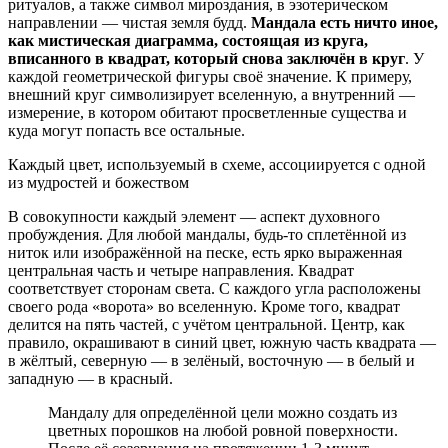
ритуалов, а также символ мироздания, в эзотерическом
направлении — чистая земля будд.
Мандала есть ничто иное,
как мистическая диаграмма, состоящая из круга,
вписанного в квадрат, который снова заключён в круг
. У
каждой геометрической фигуры своё значение. К примеру,
внешний круг символизирует вселенную, а внутренний —
измерение, в котором обитают просветленные существа и
куда могут попасть все остальные.
Каждый цвет, используемый в схеме, ассоциируется с одной
из мудростей и божеством
В совокупности каждый элемент — аспект духовного
пробуждения. Для любой мандалы, будь-то сплетённой из
ниток или изображённой на песке, есть ярко выраженная
центральная часть и четыре направления. Квадрат
соответствует сторонам света. С каждого угла расположены
своего рода «ворота» во вселенную. Кроме того, квадрат
делится на пять частей, с учётом центральной. Центр, как
правило, окрашивают в синий цвет, южную часть квадрата —
в жёлтый, северную — в зелёный, восточную — в белый и
западную — в красный.
Мандалу для определённой цели можно создать из
цветных порошков на любой ровной поверхности.