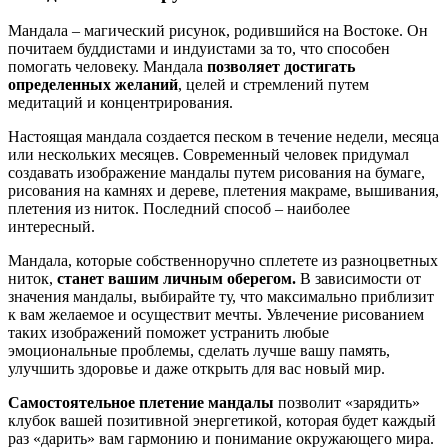
Мандала – магический рисунок, родившийся на Востоке. Он
почитаем буддистами и индуистами за то, что способен
помогать человеку. Мандала
позволяет достигать
определенных желаний
, целей и стремлений путем
медитаций и концентрирования.
Настоящая мандала создается песком в течение недели, месяца
или нескольких месяцев. Современный человек придумал
создавать изображение мандалы путем рисования на бумаге,
рисования на камнях и дереве, плетения макраме, вышивания,
плетения из ниток. Последний способ – наиболее
интересный.
Мандала, которые собственноручно сплетете из разноцветных
ниток,
станет вашим личным оберегом.
В зависимости от
значения мандалы, выбирайте ту, что максимально приблизит
к вам желаемое и осуществит мечты. Увлечение рисованием
таких изображений поможет устранить любые
эмоциональные проблемы, сделать лучше вашу память,
улучшить здоровье и даже открыть для вас новый мир.
Самостоятельное плетение мандалы
позволит «зарядить»
клубок вашей позитивной энергетикой, которая будет каждый
раз «дарить» вам гармонию и понимание окружающего мира.