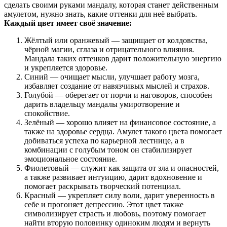
сделать своими руками мандалу, которая станет действенным
амулетом, нужно знать, какие оттенки для неё выбрать.
Каждый цвет имеет своё значение:
Жёлтый или оранжевый — защищает от колдовства,
чёрной магии, сглаза и отрицательного влияния.
Мандала таких оттенков дарит положительную энергию
и укрепляется здоровье.
Синий — очищает мысли, улучшает работу мозга,
избавляет создание от навязчивых мыслей и страхов.
Голубой — оберегает от порчи и наговоров, способен
дарить владельцу мандалы умиротворение и
спокойствие.
Зелёный — хорошо влияет на финансовое состояние, а
также на здоровье сердца. Амулет такого цвета помогает
добиваться успеха по карьерной лестнице, а в
комбинации с голубым тоном он стабилизирует
эмоциональное состояние.
Фиолетовый — служит как защита от зла и опасностей,
а также развивает интуицию, дарит вдохновение и
помогает раскрывать творческий потенциал.
Красный — укрепляет силу воли, дарит уверенность в
себе и прогоняет депрессию. Этот цвет также
символизирует страсть и любовь, поэтому помогает
найти вторую половинку одиноким людям и вернуть