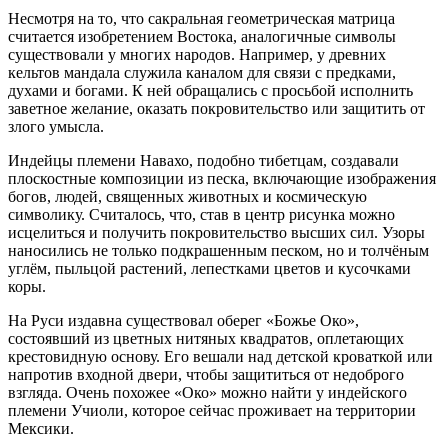
Несмотря на то, что сакральная геометрическая матрица
считается изобретением Востока, аналогичные символы
существовали у многих народов. Например, у древних
кельтов мандала служила каналом для связи с предками,
духами и богами. К ней обращались с просьбой исполнить
заветное желание, оказать покровительство или защитить от
злого умысла.
Индейцы племени Навахо, подобно тибетцам, создавали
плоскостные композиции из песка, включающие изображения
богов, людей, священных животных и космическую
символику. Считалось, что, став в центр рисунка можно
исцелиться и получить покровительство высших сил. Узоры
наносились не только подкрашенным песком, но и толчёным
углём, пыльцой растений, лепестками цветов и кусочками
коры.
На Руси издавна существовал оберег «Божье Око»,
состоявший из цветных нитяных квадратов, оплетающих
крестовидную основу. Его вешали над детской кроваткой или
напротив входной двери, чтобы защититься от недоброго
взгляда. Очень похожее «Око» можно найти у индейского
племени Учиоли, которое сейчас проживает на территории
Мексики.