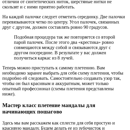
отличии от синтетических ниток, шерстяные нитки не
скользят и с ними приятно работать.
На каждой палочке следует отметить серединку. Две палочки
перевязываются четко по центру. Угол палочек, связанных
друг с другом, должен составлять ровно 90 градусов.
Подобная процедура так же повторяется со второй
парой палочек. После этого два «крестика» ровно
совмещаются между собой и связываются друг с
другом посередине. В результате у вас должен
получиться каркас из 8 лучей.
Теперь можно приступать к самому плетению. Вам
необходимо заранее выбрать для себя схему плетения, чтобы
подробно ей следовать. Самостоятельно создавать узор так,
чтобы он был красивым и аккуратным, может только
опытный профессионал (схемы плетения представлены
ниже).
Мастер класс плетение мандалы для
начинающих пошагово
Здесь мы вам расскажем как сплести для себя простую и
красивую мандалу. Будем делать ее из зубочисток и