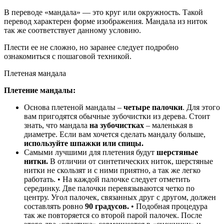
В переводе «мандала» — это круг или окружность. Такой
перевод характерен форме изображения. Мандала из ниток
так же соответствует данному условию.
Плести ее не сложно, но заранее следует подробно
ознакомиться с пошаговой техникой.
Плетеная мандала
Плетение мандалы:
Основа плетеной мандалы –
четыре палочки
. Для этого
вам пригодятся обычные зубочистки из дерева. Стоит
знать, что мандала
на зубочистках
– маленькая в
диаметре. Если вам хочется сделать мандалу больше,
используйте шпажки или спицы.
Самыми лучшими для плетения будут
шерстяные
нитки.
В отличии от синтетических ниток, шерстяные
нитки не скользят и с ними приятно, а так же легко
работать. • На каждой палочке следует отметить
серединку. Две палочки перевязываются четко по
центру. Угол палочек, связанных друг с другом, должен
составлять ровно
90 градусов.
• Подобная процедура
так же повторяется со второй парой палочек. После