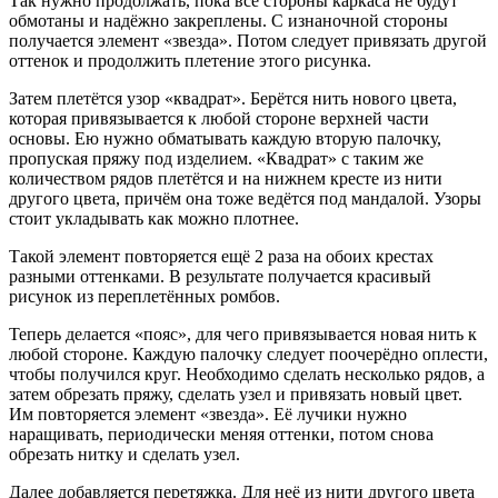
Так нужно продолжать, пока все стороны каркаса не будут
обмотаны и надёжно закреплены. С изнаночной стороны
получается элемент «звезда». Потом следует привязать другой
оттенок и продолжить плетение этого рисунка.
Затем плетётся узор «квадрат». Берётся нить нового цвета,
которая привязывается к любой стороне верхней части
основы. Ею нужно обматывать каждую вторую палочку,
пропуская пряжу под изделием. «Квадрат» с таким же
количеством рядов плетётся и на нижнем кресте из нити
другого цвета, причём она тоже ведётся под мандалой. Узоры
стоит укладывать как можно плотнее.
Такой элемент повторяется ещё 2 раза на обоих крестах
разными оттенками. В результате получается красивый
рисунок из переплетённых ромбов.
Теперь делается «пояс», для чего привязывается новая нить к
любой стороне. Каждую палочку следует поочерёдно оплести,
чтобы получился круг. Необходимо сделать несколько рядов, а
затем обрезать пряжу, сделать узел и привязать новый цвет.
Им повторяется элемент «звезда». Её лучики нужно
наращивать, периодически меняя оттенки, потом снова
обрезать нитку и сделать узел.
Далее добавляется перетяжка. Для неё из нити другого цвета