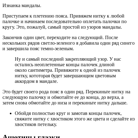
Изнанка мандалы.
Приступаем к плетению пояса. Привяжем нитку к любой
палочке и начинаем последовательно оплетать палочки по
кругу. Это, пожалуй, самый простой из узоров мандалы.
Закончив один цвет, переходите на следующий. После
нескольких рядов светло-зеленого я добавила один ряд синего
и завершила пояс темно-зеленым.
Ну и самый последний закрепляющий узор. У нас
остались неоплетенные концы палочек длиной
около сантиметра. Привяжите к одной из палочек
нитку, кототорая будет завершающим цветовым
аккордом в мандале.
Это будет своего рода пояс в один ряд. Перекиньте нитку на
следующую палочку и обмотайте ее до конца, до верха, а
затем снова обмотайте до низа и перекиньте нитку дальше.
Обойдя полностью круг и замотав концы палочек,
свяжите нитку с хвостиком этого же цвета и сделайте из
хвостиков петельку.
Анютины глазки