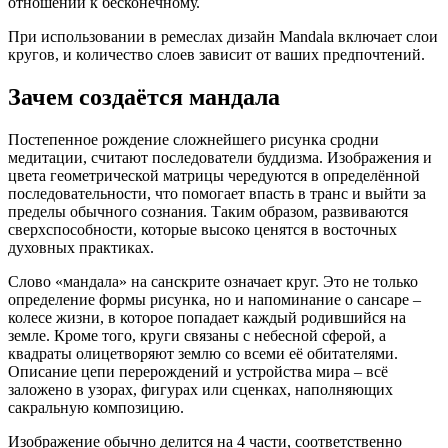
отношении к бесконечному.
При использовании в ремеслах дизайн Mandala включает слои
кругов, и количество слоев зависит от ваших предпочтений.
Зачем создаётся мандала
Постепенное рождение сложнейшего рисунка сродни
медитации, считают последователи буддизма. Изображения и
цвета геометрической матрицы чередуются в определённой
последовательности, что помогает впасть в транс и выйти за
пределы обычного сознания. Таким образом, развиваются
сверхспособности, которые высоко ценятся в восточных
духовных практиках.
Слово «мандала» на санскрите означает круг. Это не только
определение формы рисунка, но и напоминание о сансаре –
колесе жизни, в которое попадает каждый родившийся на
земле. Кроме того, круги связаны с небесной сферой, а
квадраты олицетворяют землю со всеми её обитателями.
Описание цепи перерождений и устройства мира – всё
заложено в узорах, фигурах или сценках, наполняющих
сакральную композицию.
Изображение обычно делится на 4 части, соответственно