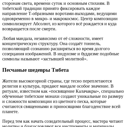
сторонам света, времени суток и основным стихиям. В
тибетской традиции принято фиксировать каждое
направление Т-образными воротами-выходами, ведущими
одновременно в микро- и макрокосмос. Центр композиции
символизирует Абсолют, из которого всё рождается и куда
возвращается после смерти.
Любая мандала, независимо от её сложности, имеет
концентрическую структуру. Она создаёт тоннель,
позволяющий сознанию расширяться во время долгого
созерцания изображений. В индуизме и буддизме подобные
символы называют «застывшей молитвой».
Песчаные шедевры Тибета
Жители высокогорной страны, где тесно переплетаются
религия и культура, придают мандале особое значение. В
ритуале, известном как «посвящение Калачакры», специально
обученные тибетские монахи создают уникальные по размеру
и сложности композиции из цветного песка, которые
считаются священными и приносящими благоденствие всей
планете.
Перед тем как начать созидательный процесс, мастера читают
молитвы и благословляют все инструменты и материалы.