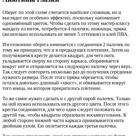
Оберег по этой схеме считается наиболее сложным, но и
выглядит он особенно эффектно, поскольку напоминает
одноимённый цветок. Чтобы сделать по этому мастер-классу
мандалу из ниток, потребуется 4 палочки, ножницы, пряжа
(желательно использовать не менее 5 оттенков) и клей ПВА.
Изготовление оберега начинается с соединения 2 палочек по
тому же принципу, что и в предыдущих плетениях. Затем на
получившемся кресте делается квадрат, для чего нить
укладывается сверху на сторону каркаса, оборачивается
вокруг неё и отправляется на следующую палочку через верх.
Так следует повторить несколько раз до получения серединки
нужного размера. После этого пряжа обрезается, чтобы
остался довольно длинный «хвост», и обвязывается вокруг
того конца, на котором прекратилось плетение.
То же самое нужно сделать и с другой парой палочек. Только
на ней нужно использовать нить другого цвета. После этого
кресты соединяются, для чего один следует положить на
другой так, чтобы квадраты образовали восьмиугольник. К
любой стороне нижней части каркаса привязывается нить
двойным узлом. Ею оплетается каждая третья палочка.