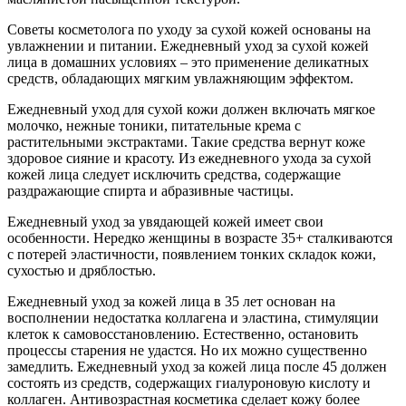
Советы косметолога по уходу за сухой кожей основаны на
увлажнении и питании. Ежедневный уход за сухой кожей
лица в домашних условиях – это применение деликатных
средств, обладающих мягким увлажняющим эффектом.
Ежедневный уход для сухой кожи должен включать мягкое
молочко, нежные тоники, питательные крема с
растительными экстрактами. Такие средства вернут коже
здоровое сияние и красоту. Из ежедневного ухода за сухой
кожей лица следует исключить средства, содержащие
раздражающие спирта и абразивные частицы.
Ежедневный уход за увядающей кожей имеет свои
особенности. Нередко женщины в возрасте 35+ сталкиваются
с потерей эластичности, появлением тонких складок кожи,
сухостью и дряблостью.
Ежедневный уход за кожей лица в 35 лет основан на
восполнении недостатка коллагена и эластина, стимуляции
клеток к самовосстановлению. Естественно, остановить
процессы старения не удастся. Но их можно существенно
замедлить. Ежедневный уход за кожей лица после 45 должен
состоять из средств, содержащих гиалуроновую кислоту и
коллаген. Антивозрастная косметика сделает кожу более