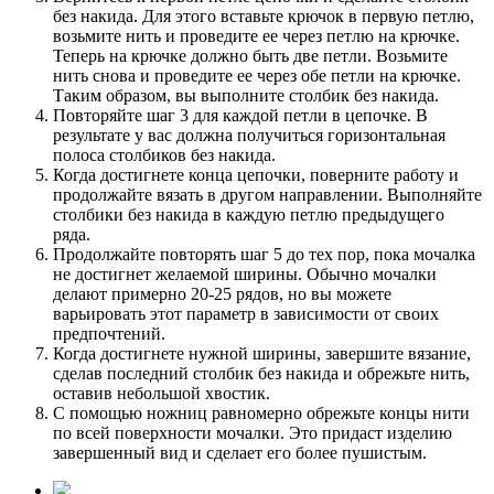
без накида. Для этого вставьте крючок в первую петлю,
возьмите нить и проведите ее через петлю на крючке.
Теперь на крючке должно быть две петли. Возьмите
нить снова и проведите ее через обе петли на крючке.
Таким образом, вы выполните столбик без накида.
Повторяйте шаг 3 для каждой петли в цепочке. В
результате у вас должна получиться горизонтальная
полоса столбиков без накида.
Когда достигнете конца цепочки, поверните работу и
продолжайте вязать в другом направлении. Выполняйте
столбики без накида в каждую петлю предыдущего
ряда.
Продолжайте повторять шаг 5 до тех пор, пока мочалка
не достигнет желаемой ширины. Обычно мочалки
делают примерно 20-25 рядов, но вы можете
варьировать этот параметр в зависимости от своих
предпочтений.
Когда достигнете нужной ширины, завершите вязание,
сделав последний столбик без накида и обрежьте нить,
оставив небольшой хвостик.
С помощью ножниц равномерно обрежьте концы нити
по всей поверхности мочалки. Это придаст изделию
завершенный вид и сделает его более пушистым.