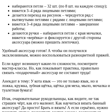
набираются петли – 32 шт. (по 8 шт. на каждую спицу);
вяжется 3–4 ряда лицевыми петлями;
делается переход на рисунок – чередуется ряд с
вытянутыми петлями с рядами с лицевыми петлями;
вяжется 3–4 ряда лицевыми петлями – завершение
работы;
делаются ручки – набираются петли с края мочалки,
вяжется «верёвка» и фиксируется с другой стороны
аксессуара (можно пришить ленточки).
Удобный аксессуар готов! А чтобы он получился
эксклюзивным, можно воспользоваться разноцветной пряжей.
Если вдруг возникнут какие-то сложности, посмотрите
мастер-классы. Но, как показывает практика, правильно
связать «подарочный» аксессуар не составит труда!
Анекдот в тему: У кота язык — это не только язык, но и
ложка, кружка, зубная щётка, щётка для меха, мыло, мочалка и
туалетная бумага!
Итак, очаровательные рукодельницы, как видите, не так
страшен чёрт, как его малюют. Как научиться вязать банный
аксессуар? Да просто! Брать и вязать! А если серьёзно, нужно