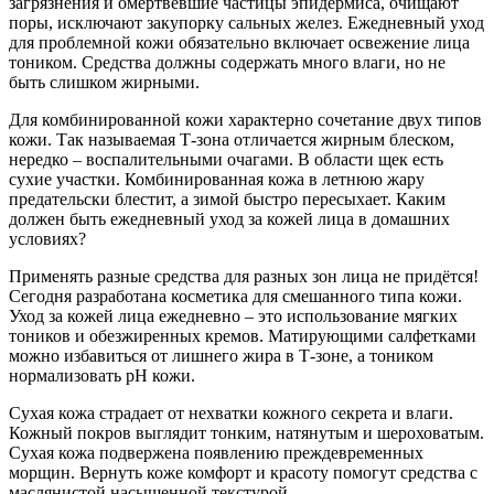
загрязнения и омертвевшие частицы эпидермиса, очищают
поры, исключают закупорку сальных желез. Ежедневный уход
для проблемной кожи обязательно включает освежение лица
тоником. Средства должны содержать много влаги, но не
быть слишком жирными.
Для комбинированной кожи характерно сочетание двух типов
кожи. Так называемая Т-зона отличается жирным блеском,
нередко – воспалительными очагами. В области щек есть
сухие участки. Комбинированная кожа в летнюю жару
предательски блестит, а зимой быстро пересыхает. Каким
должен быть ежедневный уход за кожей лица в домашних
условиях?
Применять разные средства для разных зон лица не придётся!
Сегодня разработана косметика для смешанного типа кожи.
Уход за кожей лица ежедневно – это использование мягких
тоников и обезжиренных кремов. Матирующими салфетками
можно избавиться от лишнего жира в Т-зоне, а тоником
нормализовать pH кожи.
Сухая кожа страдает от нехватки кожного секрета и влаги.
Кожный покров выглядит тонким, натянутым и шероховатым.
Сухая кожа подвержена появлению преждевременных
морщин. Вернуть коже комфорт и красоту помогут средства с
маслянистой насыщенной текстурой.