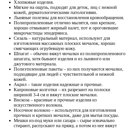
Хлопковые изделия.
Мягкие на ощупь, подходят для деток, лиц с нежной
кожей, дерматологическими патологиями.
Льняные полезны для восстановления кровообращения.
Полипропиленовые отлично мылятся, они крепкие,
хорошо отмывают жирный налет, пот и ороговевшие
микрочастицы эпидермиса.
Сизаль – натуральный материал, используют для
изготовления массажных плоских мочалок, хорошо
смягчающих огрубевшую кожу.
Шпагат – обычно вяжут мочалки из полипропиленового
шпагата, хотя бывают изделия и из льняного или
джутового материала.
Полиэтиленовые пакеты – из них получаются мочалки,
подходящие для людей с чувствительной и нежной
кожей.
Акрил – такие изделия надежные и прочные.
Капроновые колготки – их разрезают на полоски
шириной 3-4 см и вяжут плоские мочалки.
Вискоза – красивые и прочные изделия из
искусственного волокна.
Носочное волокно – используется для изготовления
прочных и крепких мочалок, даже для мытья посуды.
Мешки из-под муки или сахара – сырье изначально
стирают, распускают на пряжу, а потом из нее вяжут