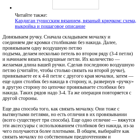
Читайте также:
Кардиган тунисским вязанием, вязаный крючком: схема,
выкройка и пошаговое описание
Довязываем ручку. Сначала складываем мочалку и
соединяем две кромки столбиками без накида. Далее,
провязываем одну воздушную петлю
подъема, делаем несколько петель во втором ряду (3-4 петли)
и начинаем вязать воздушные петли. Их количество —
желаемая длина вашей ручки. Сделав последнюю воздушную
петлю (считайте, чтобы столько связать на второй ручке),
привязываете ее к 4-й петле с другого края мочалки, затем —
еще один столбик без накида в сторону, и, развернув «ручку»
в другую сторону по цепочке провязываете столбики без
накида. Таких рядов надо 3-4. Та же операция повторяется с
другой стороны.
Еще два способа того, как связать мочалку. Они тоже с
вытянутыми петлями, но есть отличия в их провязывании
(всего существует три способа). Еще одно отличие — вяжутся
эти аксессуары с использованием столбиков без накида, из-за
чего получаются более плотными. В общем, выбирайте как
связать мочалку по собственным предпочтениям и