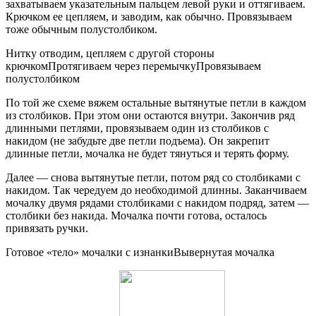
захватываем указательным пальцем левой руки и оттягиваем.
Крючком ее цепляем, и заводим, как обычно. Провязываем
тоже обычным полустолбиком.
Нитку отводим, цепляем с другой стороны
крючкомПротягиваем через перемычкуПровязываем
полустолбиком
По той же схеме вяжем остальные вытянутые петли в каждом
из столбиков. При этом они остаются внутри. Закончив ряд
длинными петлями, провязываем один из столбиков с
накидом (не забудьте две петли подъема). Он закрепит
длинные петли, мочалка не будет тянуться и терять форму.
Далее — снова вытянутые петли, потом ряд со столбиками с
накидом. Так чередуем до необходимой длинны. Заканчиваем
мочалку двумя рядами столбиками с накидом подряд, затем —
столбики без накида. Мочалка почти готова, осталось
привязать ручки.
Готовое «тело» мочалки с изнанкиВывернутая мочалка