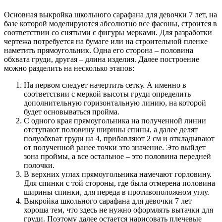
Основная выкройка школьного сарафана для девочки 7 лет, на
базе которой моделируются абсолютно все фасоны, строится в
соответствии со снятыми с фигуры мерками. Для разработки
чертежа потребуется на бумаге или на строительной пленке
наметить прямоугольник. Одна его сторона – половина
обхвата груди, другая – длина изделия. Далее построение
можно разделить на несколько этапов:
На первом следует начертить сетку. А именно в
соответствии с меркой высоты груди определить
дополнительную горизонтальную линию, на которой
будет основываться пройма.
С одного края прямоугольника на полученной линии
отступают половину ширины спины, а далее делят
полуобхват груди на 4, прибавляют 2 см и откладывают
от полученной ранее точки это значение. Это выйдет
зона проймы, а все остальное – это половина передней
полочки.
В верхних углах прямоугольника намечают горловину.
Для спинки с той стороны, где была отмерена половина
ширины спинки, для переда в противоположном углу.
Выкройка школьного сарафана для девочки 7 лет
хороша тем, что здесь не нужно оформлять вытачки для
груди. Поэтому далее остается нарисовать плечевые