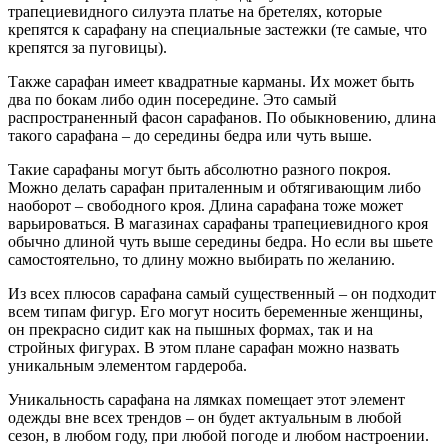
трапециевидного силуэта платье на бретелях, которые
крепятся к сарафану на специальные застежки (те самые, что
крепятся за пуговицы).
Также сарафан имеет квадратные карманы. Их может быть
два по бокам либо один посередине. Это самый
распространенный фасон сарафанов. По обыкновению, длина
такого сарафана – до середины бедра или чуть выше.
Такие сарафаны могут быть абсолютно разного покроя.
Можно делать сарафан приталенным и обтягивающим либо
наоборот – свободного кроя. Длина сарафана тоже может
варьироваться. В магазинах сарафаны трапециевидного кроя
обычно длиной чуть выше середины бедра. Но если вы шьете
самостоятельно, то длину можно выбирать по желанию.
Из всех плюсов сарафана самый существенный – он подходит
всем типам фигур. Его могут носить беременные женщины,
он прекрасно сидит как на пышных формах, так и на
стройных фигурах. В этом плане сарафан можно назвать
уникальным элементом гардероба.
Уникальность сарафана на лямках помещает этот элемент
одежды вне всех трендов – он будет актуальным в любой
сезон, в любом году, при любой погоде и любом настроении.