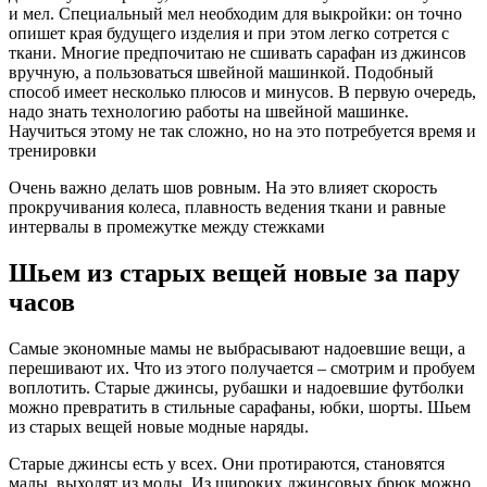
и мел. Специальный мел необходим для выкройки: он точно
опишет края будущего изделия и при этом легко сотрется с
ткани. Многие предпочитаю не сшивать сарафан из джинсов
вручную, а пользоваться швейной машинкой. Подобный
способ имеет несколько плюсов и минусов. В первую очередь,
надо знать технологию работы на швейной машинке.
Научиться этому не так сложно, но на это потребуется время и
тренировки
Очень важно делать шов ровным. На это влияет скорость
прокручивания колеса, плавность ведения ткани и равные
интервалы в промежутке между стежками
Шьем из старых вещей новые за пару
часов
Самые экономные мамы не выбрасывают надоевшие вещи, а
перешивают их. Что из этого получается – смотрим и пробуем
воплотить. Старые джинсы, рубашки и надоевшие футболки
можно превратить в стильные сарафаны, юбки, шорты. Шьем
из старых вещей новые модные наряды.
Старые джинсы есть у всех. Они протираются, становятся
малы, выходят из моды. Из широких джинсовых брюк можно