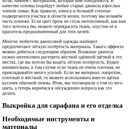
Итак, начнём с материалов, которые нам понадобятся. В
качестве основы подойдут любые старые джинсы взрослых
членов семьи. Как правило, износу в большей степени
подвергаются участки в области колен, поэтому мы возьмём
часть пониже. Если цвет брюк не столь интенсивный, как вам
того хотелось бы, можете перекрасить ткань, опустив её в
краситель предназначенный для этих целей.
Многие любители джинсовой одежды наоборот
предпочитают лёгкую потёртость материала. Такого эффекта
можно добиться следующим образом. Влажные джинсы
нужно интенсивно растереть жёсткой одёжной щёткой в тех
местах, где вы хотели бы видеть лёгкую потёртость. Будьте
внимательны, в том случае если ткань не очень плотная, не
прикладывайте много усилий. Если же материал, напротив,
плотный и жёсткий, то можете использовать вместо щётки
кусочек обычной пемзы. Итак, мы поговорили о том из чего
шить, а теперь вернёмся к обсуждению вопроса как это
делать.
Выкройка для сарафана и его отделка
Необходимые инструменты и
материалы