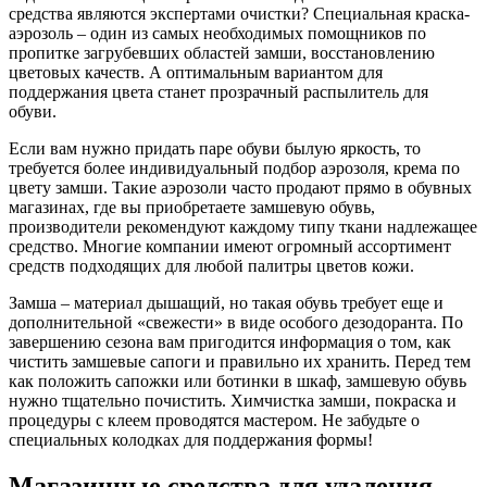
средства являются экспертами очистки? Специальная краска-
аэрозоль – один из самых необходимых помощников по
пропитке загрубевших областей замши, восстановлению
цветовых качеств. А оптимальным вариантом для
поддержания цвета станет прозрачный распылитель для
обуви.
Если вам нужно придать паре обуви былую яркость, то
требуется более индивидуальный подбор аэрозоля, крема по
цвету замши. Такие аэрозоли часто продают прямо в обувных
магазинах, где вы приобретаете замшевую обувь,
производители рекомендуют каждому типу ткани надлежащее
средство. Многие компании имеют огромный ассортимент
средств подходящих для любой палитры цветов кожи.
Замша – материал дышащий, но такая обувь требует еще и
дополнительной «свежести» в виде особого дезодоранта. По
завершению сезона вам пригодится информация о том, как
чистить замшевые сапоги и правильно их хранить. Перед тем
как положить сапожки или ботинки в шкаф, замшевую обувь
нужно тщательно почистить. Химчистка замши, покраска и
процедуры с клеем проводятся мастером. Не забудьте о
специальных колодках для поддержания формы!
Магазинные средства для удаления