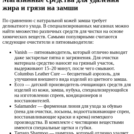
жира и грязи на замши
По сравнению с натуральной кожей замша требует
деликатного ухода. В специализированных магазинах можно
найти множество различных средств для чистки на основе
химических веществ. Самыми популярными считаются
следующие очистители и пятновыводители:
Vanish — пятновыводитель, который отлично выводит
даже застарелые пятна и загрязнения. Для очистки
материала средство наносят на грязный участок,
выдерживают 15–20 минут, после чего смывают.
Columbus Leather Cure — бесцветный аэрозоль, для
улучшения внешнего вида изделий из цветного замша.
Ecco — датский производитель очищающих средств для
изделий из кожи, замша, нубука, специализирующийся
на изготовлении спреев, кондиционеров и
восстановителей.
Salamander — фирменная линия для ухода за обувью
(пена для очистки, лосьоны, водоотталкивающие спреи,
восстанавливающие краски и крема) немецкого
производства. В комплекте с чистящими веществами
имеются специальные щетки и губки.
Tarrago Shampoo — шампунь, который отлично удаляет