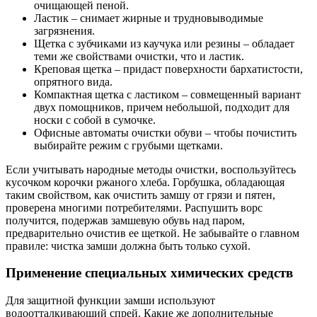
очищающей пеной.
Ластик – снимает жирные и трудновыводимые
загрязнения.
Щетка с зубчиками из каучука или резины – обладает
теми же свойствами очистки, что и ластик.
Креповая щетка – придаст поверхности бархатистости,
опрятного вида.
Компактная щетка с ластиком – совмещенный вариант
двух помощников, причем небольшой, подходит для
носки с собой в сумочке.
Офисные автоматы очистки обуви – чтобы почистить
выбирайте режим с грубыми щетками.
Если учитывать народные методы очистки, воспользуйтесь
кусочком корочки ржаного хлеба. Горбушка, обладающая
таким свойством, как очистить замшу от грязи и пятен,
проверена многими потребителями. Распушить ворс
получится, подержав замшевую обувь над паром,
предварительно очистив ее щеткой. Не забывайте о главном
правиле: чистка замши должна быть только сухой.
Применение специальных химических средств
Для защитной функции замши используют
водоотталкивающий спрей. Какие же дополнительные