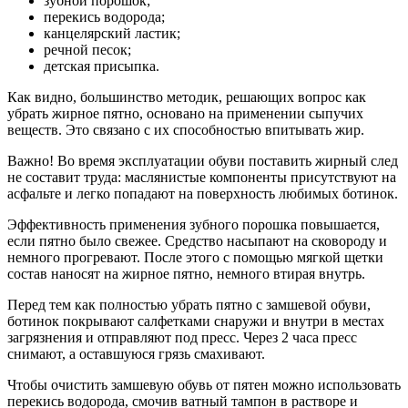
зубной порошок;
перекись водорода;
канцелярский ластик;
речной песок;
детская присыпка.
Как видно, большинство методик, решающих вопрос как
убрать жирное пятно, основано на применении сыпучих
веществ. Это связано с их способностью впитывать жир.
Важно! Во время эксплуатации обуви поставить жирный след
не составит труда: маслянистые компоненты присутствуют на
асфальте и легко попадают на поверхность любимых ботинок.
Эффективность применения зубного порошка повышается,
если пятно было свежее. Средство насыпают на сковороду и
немного прогревают. После этого с помощью мягкой щетки
состав наносят на жирное пятно, немного втирая внутрь.
Перед тем как полностью убрать пятно с замшевой обуви,
ботинок покрывают салфетками снаружи и внутри в местах
загрязнения и отправляют под пресс. Через 2 часа пресс
снимают, а оставшуюся грязь смахивают.
Чтобы очистить замшевую обувь от пятен можно использовать
перекись водорода, смочив ватный тампон в растворе и