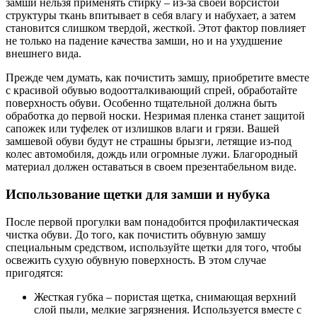
замши нельзя применять стирку – из-за своей ворсистой
структуры ткань впитывает в себя влагу и набухает, а затем
становится слишком твердой, жесткой. Этот фактор повлияет
не только на падение качества замши, но и на ухудшение
внешнего вида.
Прежде чем думать, как почистить замшу, приобретите вместе
с красивой обувью водоотталкивающий спрей, обработайте
поверхность обуви. Особенно тщательной должна быть
обработка до первой носки. Незримая пленка станет защитой
сапожек или туфелек от излишков влаги и грязи. Вашей
замшевой обуви будут не страшны брызги, летящие из-под
колес автомобиля, дождь или огромные лужи. Благородный
материал должен оставаться в своем презентабельном виде.
Использование щетки для замши и нубука
После первой прогулки вам понадобится профилактическая
чистка обуви. До того, как почистить обувную замшу
специальным средством, используйте щетки для того, чтобы
освежить сухую обувную поверхность. В этом случае
пригодятся:
Жесткая губка – пористая щетка, снимающая верхний
слой пыли, мелкие загрязнения. Используется вместе с