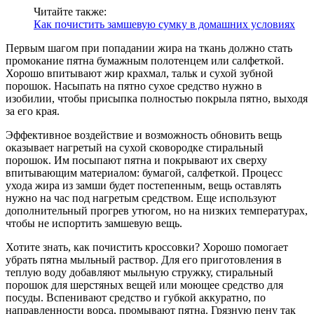
Читайте также:
Как почистить замшевую сумку в домашних условиях
Первым шагом при попадании жира на ткань должно стать
промокание пятна бумажным полотенцем или салфеткой.
Хорошо впитывают жир крахмал, тальк и сухой зубной
порошок. Насыпать на пятно сухое средство нужно в
изобилии, чтобы присыпка полностью покрыла пятно, выходя
за его края.
Эффективное воздействие и возможность обновить вещь
оказывает нагретый на сухой сковородке стиральный
порошок. Им посыпают пятна и покрывают их сверху
впитывающим материалом: бумагой, салфеткой. Процесс
ухода жира из замши будет постепенным, вещь оставлять
нужно на час под нагретым средством. Еще используют
дополнительный прогрев утюгом, но на низких температурах,
чтобы не испортить замшевую вещь.
Хотите знать, как почистить кроссовки? Хорошо помогает
убрать пятна мыльный раствор. Для его приготовления в
теплую воду добавляют мыльную стружку, стиральный
порошок для шерстяных вещей или моющее средство для
посуды. Вспенивают средство и губкой аккуратно, по
направленности ворса, промывают пятна. Грязную пену так