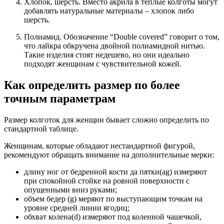
Хлопок, шерсть. Вместо акрила в теплые колготы могут
добавлять натуральные материалы – хлопок либо
шерсть.
Полиамид. Обозначение “Double covered” говорит о том,
что лайкра обкручена двойной полиамидной нитью.
Такие изделия стоят недешево, но они идеально
подходят женщинам с чувствительной кожей.
Как определить размер по более
точным параметрам
Размер колготок для женщин бывает сложно определить по
стандартной таблице.
Женщинам, которые обладают нестандартной фигурой,
рекомендуют обращать внимание на дополнительные мерки:
длину ног от бедренной кости да пятки(ag) измеряют
при спокойной стойке на ровной поверхности с
опущенными вниз руками;
объем бедер (g) меряют по выступающим точкам на
уровне средней линии ягодиц;
обхват колена(d) измеряют под коленной чашечкой,