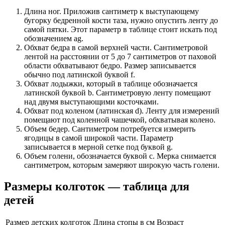
Длина ног. Приложив сантиметр к выступающему
бугорку бедренной кости таза, нужно опустить ленту до
самой пятки. Этот параметр в таблице стоит искать под
обозначением ag.
Обхват бедра в самой верхней части. Сантиметровой
лентой на расстоянии от 5 до 7 сантиметров от паховой
области обхватывают бедро. Размер записывается
обычно под латинской буквой f.
Обхват лодыжки, который в таблице обозначается
латинской буквой b. Сантиметровую ленту помещают
над двумя выступающими косточками.
Обхват под коленом (латинская d). Ленту для измерений
помещают под коленной чашечкой, обхватывая колено.
Объем бедер. Сантиметром потребуется измерить
ягодицы в самой широкой части. Параметр
записывается в мерной сетке под буквой g.
Объем голени, обозначается буквой с. Мерка снимается
сантиметром, которым замеряют широкую часть голени.
Размеры колготок — таблица для
детей
Размер детских колготок
Длина стопы в см
Возраст