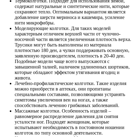
Термоколготки. Подходят для использования зимой,
содержат натуральные и синтетические нити, которые
сохраняют тепло. Оптимальным вариантом является
добавление шерсти мериноса и кашемира, усиление
нити микрофибры.
Моделирующие колготки. Для таких моделей
характерным отличием верхней части от чулочно-
носочной части является увеличенная плотность верха.
Трусики могут быть выполнены из материала
плотностью 180 ден, а чулки поддерживать основную,
заявленную производителем, плотность в 20-40 ден.
Подобные модели чаще всего выпускаются с
завышенной талией, наличием удлиненных шортиков,
которые обладают эффектом утягивания ягодиц и
живота.
Лечебно-профилактические колготки. Такие изделия
можно приобрести в аптеках, они пропитаны
специальными составами, позволяющими устранять
симптомы увеличения вен на ногах, а также
способствовать лечению грибковых заболеваний.
Массажные колготки. Особенность изделий –
равномерное распределение давления для снятия
усталости ног. Подходят женщинам, которые
испытывают необходимость в постоянном ношении
колготок по типу основной деятельности.