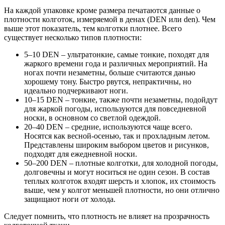
На каждой упаковке кроме размера печатаются данные о
плотности колготок, измеряемой в денах (DEN или den). Чем
выше этот показатель, тем колготки плотнее. Всего
существует несколько типов плотности:
5–10 DEN – ультратонкие, самые тонкие, походят для
жаркого времени года и различных мероприятий. На
ногах почти незаметны, больше считаются данью
хорошему тону. Быстро рвутся, непрактичны, но
идеально подчеркивают ноги.
10–15 DEN – тонкие, также почти незаметны, подойдут
для жаркой погоды, используются для повседневной
носки, в основном со светлой одеждой.
20–40 DEN – средние, используются чаще всего.
Носятся как весной-осенью, так и прохладным летом.
Представлены широким выбором цветов и рисунков,
подходят для ежедневной носки.
50–200 DEN – плотные колготки, для холодной погоды,
долговечны и могут носиться не один сезон. В состав
теплых колготок входят шерсть и хлопок, их стоимость
выше, чем у колгот меньшей плотности, но они отлично
защищают ноги от холода.
Следует помнить, что плотность не влияет на прозрачность