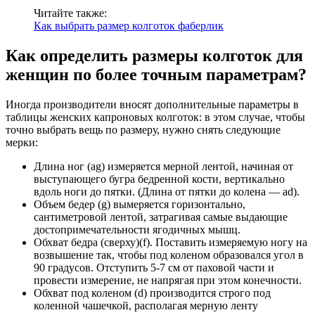
Читайте также:
Как выбрать размер колготок фаберлик
Как определить размеры колготок для
женщин по более точным параметрам?
Иногда производители вносят дополнительные параметры в
таблицы женских капроновых колготок: в этом случае, чтобы
точно выбрать вещь по размеру, нужно снять следующие
мерки:
Длина ног (ag) измеряется мерной лентой, начиная от
выступающего бугра бедренной кости, вертикально
вдоль ноги до пятки. (Длина от пятки до колена — ad).
Объем бедер (g) вымеряется горизонтально,
сантиметровой лентой, затрагивая самые выдающие
достопримечательности ягодичных мышц.
Обхват бедра (сверху)(f). Поставить измеряемую ногу на
возвышение так, чтобы под коленом образовался угол в
90 градусов. Отступить 5-7 см от паховой части и
провести измерение, не напрягая при этом конечности.
Обхват под коленом (d) производится строго под
коленной чашечкой, располагая мерную ленту