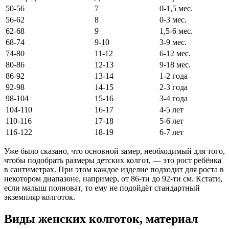
50-56
7
0-1,5 мес.
56-62
8
0-3 мес.
62-68
9
1,5-6 мес.
68-74
9-10
3-9 мес.
74-80
11-12
6-12 мес.
80-86
12-13
9-18 мес.
86-92
13-14
1-2 года
92-98
14-15
2-3 года
98-104
15-16
3-4 года
104-110
16-17
4-5 лет
110-116
17-18
5-6 лет
116-122
18-19
6-7 лет
Уже было сказано, что основной замер, необходимый для того,
чтобы подобрать размеры детских колгот, — это рост ребёнка
в сантиметрах. При этом каждое изделие подходит для роста в
некотором диапазоне, например, от 86-ти до 92-ти см. Кстати,
если малыш полноват, то ему не подойдёт стандартный
экземпляр колготок.
Виды женских колготок, материал