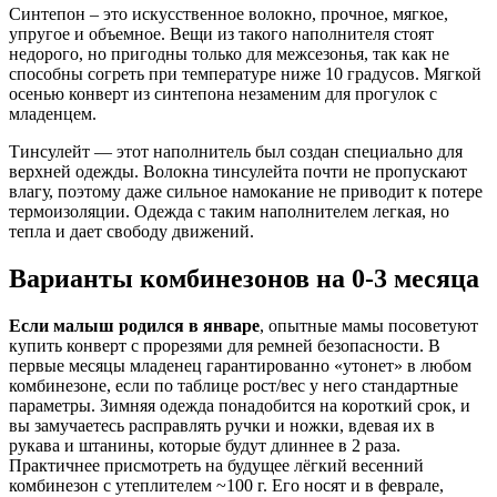
Синтепон – это искусственное волокно, прочное, мягкое,
упругое и объемное. Вещи из такого наполнителя стоят
недорого, но пригодны только для межсезонья, так как не
способны согреть при температуре ниже 10 градусов. Мягкой
осенью конверт из синтепона незаменим для прогулок с
младенцем.
Тинсулейт — этот наполнитель был создан специально для
верхней одежды. Волокна тинсулейта почти не пропускают
влагу, поэтому даже сильное намокание не приводит к потере
термоизоляции. Одежда с таким наполнителем легкая, но
тепла и дает свободу движений.
Варианты комбинезонов на 0-3 месяца
Если малыш родился в январе
, опытные мамы посоветуют
купить конверт с прорезями для ремней безопасности. В
первые месяцы младенец гарантированно «утонет» в любом
комбинезоне, если по таблице рост/вес у него стандартные
параметры. Зимняя одежда понадобится на короткий срок, и
вы замучаетесь расправлять ручки и ножки, вдевая их в
рукава и штанины, которые будут длиннее в 2 раза.
Практичнее присмотреть на будущее лёгкий весенний
комбинезон с утеплителем ~100 г. Его носят и в феврале,