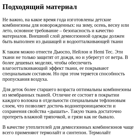
Подходящий материал
Не важно, на какое время года изготовлены детские
комбинезоны для новорожденных: на зиму, осень, весну или
лето, основное требование – безопасность и качество
материалов. Внешний слой демисезонной одежды должен
быть выполнен из дышащей и водоотталкивающей ткани
К таким можно отнести Дьюспо, Нейлон и Hemi Tec. Эти
ткани не только защитят от дождя, но и уберегут от ветра. В
более дешевых моделях, чтобы обеспечить
влагоотталкивающий эффект ткани, ее покрывают
специальным составом. Но при этом теряется способность
пропускания воздуха.
Для деток более старшего возраста оптимальны комбинезоны
из мембранных тканей. Отличие ее состоит в покрытии
каждого волокна в отдельности специальным тефлоновым
слоем, что позволяет достичь водонепроницаемости и
сохранения свойства «дышать». Такую ткань достаточно
протереть влажной тряпочкой, и грязи как не бывало.
В качестве утеплителей для демисезонных комбинезонов чаще
всего применяют термолайт и синтепон. Термолайт