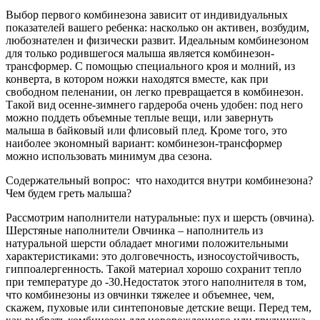
Выбор первого комбинезона зависит от индивидуальных
показателей вашего ребенка: насколько он активен, возбудим,
любознателен и физически развит. Идеальным комбинезоном
для только родившегося малыша является комбинезон-
трансформер. С помощью специального кроя и молний, из
конверта, в котором ножки находятся вместе, как при
свободном пеленании, он легко превращается в комбинезон.
Такой вид осенне-зимнего гардероба очень удобен: под него
можно поддеть объемные теплые вещи, или завернуть
малыша в байковый или флисовый плед. Кроме того, это
наиболее экономный вариант: комбинезон-трансформер
можно использовать минимум два сезона.
Содержательный вопрос: что находится внутри комбинезона?
Чем будем греть малыша?
Рассмотрим наполнители натуральные: пух и шерсть (овчина).
Шерстяные наполнители Овчинка – наполнитель из
натуральной шерсти обладает многими положительными
характеристиками: это долговечность, износоустойчивость,
гиппоалергенность. Такой материал хорошо сохранит тепло
при температуре до -30.Недостаток этого наполнителя в том,
что комбинезоны из овчинки тяжелее и объемнее, чем,
скажем, пуховые или синтепоновые детские вещи. Перед тем,