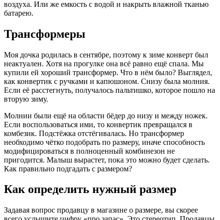
воздуха. Или же емкость с водой и накрыть влажной тканью
батарею.
Трансформеры
Моя дочка родилась в сентябре, поэтому к зиме конверт был
неактуален. Хотя на прогулке она всё равно ещё спала. Мы
купили ей хороший трансформер. Что в нём было? Выглядел,
как конвертик с ручками и капюшоном. Снизу была молния.
Если её расстегнуть, получалось пальтишко, которое пошло на
вторую зиму.
Молнии были ещё на области бёдер до низу и между ножек.
Если воспользоваться ими, то конвертик превращался в
комбезик. Подстёжка отстёгивалась. Но трансформер
необходимо чётко подобрать по размеру, иначе способность
модифицироваться в полноценный комбинезон не
пригодится. Малыш вырастет, пока это можно будет сделать.
Как правильно подгадать с размером?
Как определить нужный размер
Задавая вопрос продавцу в магазине о размере, вы скорее
всего услышите цифру «про запас». Это стереотип. Продавцы