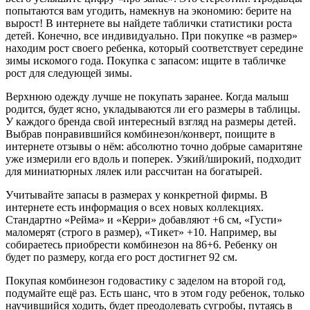
попытаются вам угодить, намекнув на экономию: берите на
вырост! В интернете вы найдете таблички статистики роста
детей. Конечно, все индивидуально. При покупке «в размер»
находим рост своего ребенка, который соответствует середине
зимы искомого года. Покупка с запасом: ищите в табличке
рост для следующей зимы.
Верхнюю одежду лучше не покупать заранее. Когда малыш
родится, будет ясно, укладываются ли его размеры в таблицы.
У каждого бренда свой интересный взгляд на размеры детей.
Выбрав понравившийся комбинезон/конверт, поищите в
интернете отзывы о нём: абсолютно точно добрые самаритяне
уже измерили его вдоль и поперек. Узкий/широкий, подходит
для миниатюрных лялек или рассчитан на богатырей.
Учитывайте запасы в размерах у конкретной фирмы. В
интернете есть информация о всех новых коллекциях.
Стандартно «Рейма» и «Керри» добавляют +6 см, «Густи»
маломерят (строго в размер), «Тикет» +10. Например, вы
собираетесь приобрести комбинезон на 86+6. Ребенку он
будет по размеру, когда его рост достигнет 92 см.
Покупая комбинезон годовастику с заделом на второй год,
подумайте ещё раз. Есть шанс, что в этом году ребенок, только
научившийся ходить, будет преодолевать сугробы, путаясь в