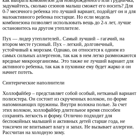
как выбрать комбинезон для новорожденного или грудничка,
задумайтесь, сколько сезонов малыш сможет его носить? Для
0-7 месячного ребенка это лучший вариант, подойдет он и для
малоактивного ребенка постарше. Но если модель
комбинезона позволяет использовать вещь до 2-х лет, лучше
остановитесь на другом утеплителе.
Пух — лидер утеплителей.. Самый лучший – гагачий, на
втором месте гусиный. Пух – легкий, долговечный,
устойчивый к морозам. Однако, он относится к одним из
самых сильных аллергенов, так как в нем легко размножаются
вредные микроорганизмы. Это также не лучший вариант для
активного ребенка, так как в пуховике ему будет жарко и он
начнет потеть.
Синтерические наполнители
Холлофайбер – представляет собой особый, нетканый вариант
полиэстера. Он состоит из скрученных волокон, по форме
напоминающих пружины. Внутри волокна полые. За счет
этих волокон, холлофайбер длительное время способен
сохранять легкость и форму. Отлично подходит для
беспокойных малышей и активных детей старше года, не
токсичен не впитывает влагу и запах. Не вызывает аллергии.
Рассчитан на холодную зиму.