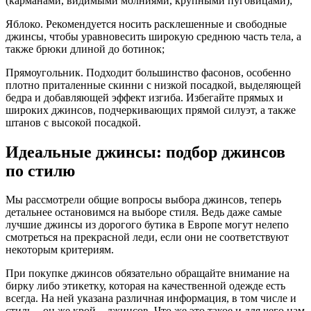
(карманами, видимыми молниями, крупными пуговицами);
Яблоко. Рекомендуется носить расклешенные и свободные
джинсы, чтобы уравновесить широкую среднюю часть тела, а
также брюки длиной до ботинок;
Прямоугольник. Подходит большинство фасонов, особенно
плотно приталенные скинни с низкой посадкой, выделяющей
бедра и добавляющей эффект изгиба. Избегайте прямых и
широких джинсов, подчеркивающих прямой силуэт, а также
штанов с высокой посадкой.
Идеальные джинсы: подбор джинсов
по стилю
Мы рассмотрели общие вопросы выбора джинсов, теперь
детальнее остановимся на выборе стиля. Ведь даже самые
лучшие джинсы из дорогого бутика в Европе могут нелепо
смотреться на прекрасной леди, если они не соответствуют
некоторым критериям.
При покупке джинсов обязательно обращайте внимание на
бирку либо этикетку, которая на качественной одежде есть
всегда. На ней указана различная информация, в том числе и
стиль – он же крой – джинсов. Что же это такое и для чего нам