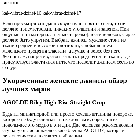
волокон.
kak-vibrat-dzinsi-16 kak-vibrat-dzinsi-17
Если просматривать джинсовую ткань против света, то не
должно присутствовать никаких утолщений и зацепок. При
ощупывании материала нет места рельефности волокон, сырье
должно быть упругим. Выбрать джинсы мужские стоит из
ткани средней и высокой плотности, с добавлением
маленького процента эластана, а лучше и вовсе без него.
Женщинам, напротив, стоит отдать предпочтение ткани, где
присутствует эластичная нить, что позволит джинсам сесть по
фигуре.
Укороченные женские джинсы-обзор
лучших марок
AGOLDE Riley High Rise Straight Crop
Будь ты миниатюрной или просто хочешь штанины покороче,
которые не будут сползать ниже лодыжек, обрезанные
подолы-все это модно в эти дни. Два человека рекомендовали
эту пару от лос-анджелесского бренда AGOLDE, который
делает этически поставленный деним.