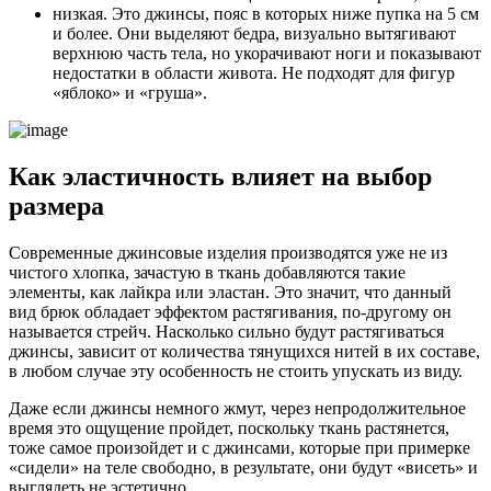
низкая. Это джинсы, пояс в которых ниже пупка на 5 см
и более. Они выделяют бедра, визуально вытягивают
верхнюю часть тела, но укорачивают ноги и показывают
недостатки в области живота. Не подходят для фигур
«яблоко» и «груша».
Как эластичность влияет на выбор
размера
Современные джинсовые изделия производятся уже не из
чистого хлопка, зачастую в ткань добавляются такие
элементы, как лайкра или эластан. Это значит, что данный
вид брюк обладает эффектом растягивания, по-другому он
называется стрейч. Насколько сильно будут растягиваться
джинсы, зависит от количества тянущихся нитей в их составе,
в любом случае эту особенность не стоить упускать из виду.
Даже если джинсы немного жмут, через непродолжительное
время это ощущение пройдет, поскольку ткань растянется,
тоже самое произойдет и с джинсами, которые при примерке
«сидели» на теле свободно, в результате, они будут «висеть» и
выглядеть не эстетично.