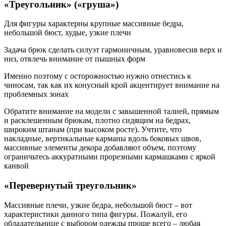
«Треугольник» («груша»)
Для фигуры характерны крупные массивные бедра,
небольшой бюст, худые, узкие плечи
Задача брюк сделать силуэт гармоничным, уравновесив верх и
низ, отвлечь внимание от пышных форм
Именно поэтому с осторожностью нужно отнестись к
чиносам, так как их конусный крой акцентирует внимание на
проблемных зонах
Обратите внимание на модели с завышенной талией, прямым
и расклешенным брюкам, плотно сидящим на бедрах,
широким штанам (при высоком росте). Учтите, что
накладные, вертикальные карманы вдоль боковых швов,
массивные элементы декора добавляют объем, поэтому
ограничьтесь аккуратными прорезными кармашками с яркой
канвой
«Перевернутый треугольник»
Массивные плечи, узкие бедра, небольшой бюст – вот
характеристики данного типа фигуры. Пожалуй, его
обладательнице с выбором одежды проще всего – любая