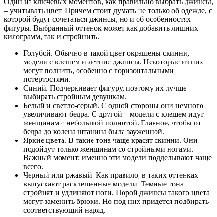
Один из ключевых моментов, как правильно выбрать джинсы,
– учитывать цвет. Причем стоит думать не только об одежде, с
которой будут сочетаться джинсы, но и об особенностях
фигуры. Выбранный оттенок может как добавить лишних
килограмм, так и стройнить.
Голубой. Обычно в такой цвет окрашены скинни,
модели с клешем и летние джинсы. Некоторые из них
могут полнить, особенно с горизонтальными
потертостями.
Синий. Подчеркивает фигуру, поэтому их лучше
выбирать стройным девушкам.
Белый и светло-серый. С одной стороны они немного
увеличивают бедра. С другой – модели с клешем идут
женщинам с небольшой полнотой. Главное, чтобы от
бедра до колена штанина была зауженной.
Яркие цвета. В такие тона чаще красят скинни. Они
подойдут только женщинам со стройными ногами.
Важный момент: именно эти модели подделывают чаще
всего.
Черный или ржавый. Как правило, в таких оттенках
выпускают расклешенные модели. Темные тона
стройнят и удлиняют ноги. Порой джинсы такого цвета
могут заменить брюки. Но под них придется подбирать
соответствующий наряд.