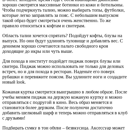
хорошо смотрятся массивные ботинки из кожи и ботильоны.
Чтобы подчеркнуть талию, можно выбирать топы, футболки,
которые легко заправлять за пояс. С небольшим выпуском
такой образ будет смотреться очень женственно. То же
правило относиться к кофтам и свитерам.
Область талии хочется спрятать? Подойдут кофты, блузы на
выпуск. Но они будут удлинять туловище и добавлять вес. С
денимом хорошо сочетаются пальто свободного кроя
доходящие до икры или чуть выше.
Для похода в институт подойдет пиджак поверх блузы или
свитера. Пиджак можно использовать не только для деловых
встреч, но и для похода в ресторан. Наденьте его поверх
рубашки и перевяжите поясом. Вы удлините ноги и создадите
новый look.
Кожаная куртка смотрится выигрышно в любом образе. После
учебы меняем пиджак на дерзкую кожаную куртку и можно
отправляться с подругой в кино. Весь образ меняется и
становится более дерзким. После полуночи достаточно
добавить шелковый шарф и теперь можно отправляться в клуб
с друзьями!
Подбирать сумку в тон обуви – безвкусица. Аксессуар может