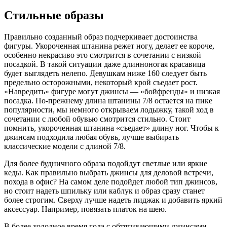
Стильные образы
Правильно созданный образ подчеркивает достоинства
фигуры. Укороченная штанина режет ногу, делает ее короче,
особенно некрасиво это смотрится в сочетании с низкой
посадкой. В такой ситуации даже длинноногая красавица
будет выглядеть нелепо. Девушкам ниже 160 следует быть
предельно осторожными, некоторый крой съедает рост.
«Навредить» фигуре могут джинсы — «бойфренды» и низкая
посадка. По-прежнему длина штанины 7/8 остается на пике
популярности, мы немного открываем лодыжку, такой ход в
сочетании с любой обувью смотрится стильно. Стоит
помнить, укороченная штанина «съедает» длину ног. Чтобы к
джинсам подходила любая обувь, лучше выбирать
классические модели с длиной 7/8.
Для более будничного образа подойдут светлые или яркие
кеды. Как правильно выбрать джинсы для деловой встречи,
похода в офис? На самом деле подойдет любой тип джинсов,
но стоит надеть шпильку или каблук и образ сразу станет
более строгим. Сверху лучше надеть пиджак и добавить яркий
аксессуар. Например, повязать платок на шею.
В более холодное время года с обтягивающими джинсами