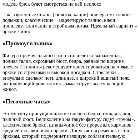
модель брюк будет смотреться на ней неплохо
Так, зауженные штаны (кюлоты, капри) подчеркнут тонкие
лодыжки, классические – акцентируют талию, клеш –
привлекут внимание к стройным ногам. Идеальный вариант –
брюки-чинос
«Прямоугольник»
Фигура прямоугольного типа это: нечетко выраженная,
полная талия, скромный бюст, бедра, равные по ширине
плечам. Стилисты рекомендуют ориентироваться на прямые
брюки со стрелками и высокой посадкой. Стрелочки
визуально сделают ноги длиннее, а широкий вшитый пояс,
выполняющий роль корсета, замаскирует выступающий
живот.
«Песочные часы»
Этому типу присущи широкие плечи и бедра, тонкая талия,
пышный бюст. Великолепно на такую фигуру сядут «трубы»,
классические брюки, штаны-чинос без прорезных карманов
средней посадки, юбка-брюки. Допускается ремешок в тон
брюкам, который подчеркнет изящную соблазнительную