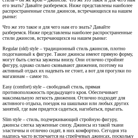
его знать? Давайте разберемся. Ниже представлены наиболее
распространенные стили джинсов, встречающихся на нашем
рынке:
Что же это такое и для чего нам его знать? Давайте
разберемся. Ниже представлены наиболее распространенные
стили джинсов, встречающихся на нашем рынке:
Regular (old) style – традиционный стиль джинсов, плотно
подогнанный к фигуре. Такие джинсы имеют прямую форму,
могут быть слегка заужены внизу. Они отлично стройнят
фигуру, однако сильно сковывают движения, поэтому на
активный отдых их надевать не стоит, а вот для прогулки по
магазинам – самое то.
Easy (comfort) style – свободный стиль, прямая
противоположность предыдущего кроя. Обеспечивает
максимальную легкость движения. Отлично подходят для
активного отдыха, поездок на шашлыки или любых других
занятий, где вам придется садиться, нагибаться, прыгать.
Slim style – стиль, подчеркивающий стройную фигуру,
джинсы слегка зауженные снизу. Джинсы из такой ткани
эластичны и отлично сидят, в них комфортно. Сегодня эта
надпись часто встречается на стрейчевых джинсах, поскольку