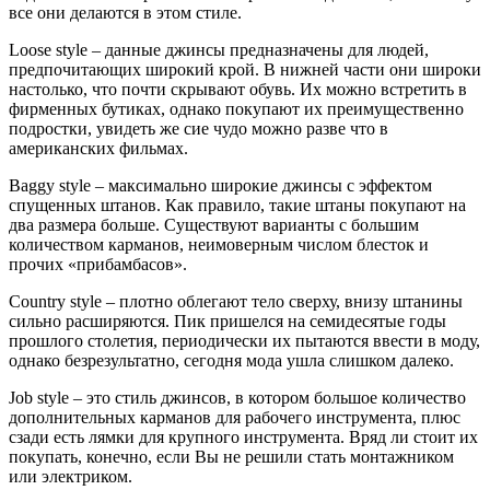
все они делаются в этом стиле.
Loose style – данные джинсы предназначены для людей,
предпочитающих широкий крой. В нижней части они широки
настолько, что почти скрывают обувь. Их можно встретить в
фирменных бутиках, однако покупают их преимущественно
подростки, увидеть же сие чудо можно разве что в
американских фильмах.
Baggy style – максимально широкие джинсы с эффектом
спущенных штанов. Как правило, такие штаны покупают на
два размера больше. Существуют варианты с большим
количеством карманов, неимоверным числом блесток и
прочих «прибамбасов».
Country style – плотно облегают тело сверху, внизу штанины
сильно расширяются. Пик пришелся на семидесятые годы
прошлого столетия, периодически их пытаются ввести в моду,
однако безрезультатно, сегодня мода ушла слишком далеко.
Job style – это стиль джинсов, в котором большое количество
дополнительных карманов для рабочего инструмента, плюс
сзади есть лямки для крупного инструмента. Вряд ли стоит их
покупать, конечно, если Вы не решили стать монтажником
или электриком.