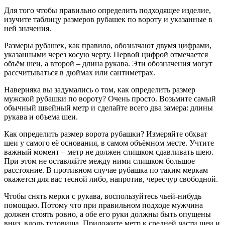
Для того чтобы правильно определить подходящее изделие,
изучите таблицу размеров рубашек по вороту и указанные в
ней значения.
Размеры рубашек, как правило, обозначают двумя цифрами,
указанными через косую черту. Первой цифрой отмечается
объём шеи, а второй – длина рукава. Эти обозначения могут
рассчитываться в дюймах или сантиметрах.
Наверняка вы задумались о том, как определить размер
мужской рубашки по вороту? Очень просто. Возьмите самый
обычный швейный метр и сделайте всего два замера: длины
рукава и объема шеи.
Как определить размер ворота рубашки? Измеряйте обхват
шеи у самого её основания, в самом объёмном месте. Учтите
важный момент – метр не должен слишком сдавливать шею.
При этом не оставляйте между ними слишком большое
расстояние. В противном случае рубашка по таким меркам
окажется для вас тесной либо, напротив, чересчур свободной.
Чтобы снять мерки с рукава, воспользуйтесь чьей-нибудь
помощью. Потому что при правильном подходе мужчина
должен стоять ровно, а обе его руки должны быть опущены
вниз, вдоль туловища. Приложите метр к средней части шеи и