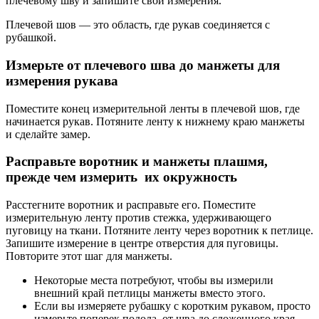
плечевому шву и запишите свои измерения.
Плечевой шов — это область, где рукав соединяется с
рубашкой.
Измерьте от плечевого шва до манжеты для
измерения рукава
Поместите конец измерительной ленты в плечевой шов, где
начинается рукав. Потяните ленту к нижнему краю манжеты
и сделайте замер.
Расправьте воротник и манжеты плашмя,
прежде чем измерить их окружность
Расстегните воротник и расправьте его. Поместите
измерительную ленту против стежка, удерживающего
пуговицу на ткани. Потяните ленту через воротник к петлице.
Запишите измерение в центре отверстия для пуговицы.
Повторите этот шаг для манжеты.
Некоторые места потребуют, чтобы вы измерили
внешний край петлицы манжеты вместо этого.
Если вы измеряете рубашку с коротким рукавом, просто
измерьте поперек подола, от шва до сложенного края.