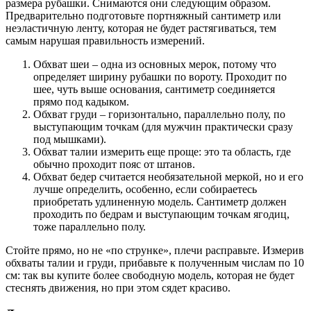
размера рубашки. Снимаются они следующим образом.
Предварительно подготовьте портняжный сантиметр или
неэластичную ленту, которая не будет растягиваться, тем
самым нарушая правильность измерений.
Обхват шеи – одна из основных мерок, потому что
определяет ширину рубашки по вороту. Проходит по
шее, чуть выше основания, сантиметр соединяется
прямо под кадыком.
Обхват груди – горизонтально, параллельно полу, по
выступающим точкам (для мужчин практически сразу
под мышками).
Обхват талии измерить еще проще: это та область, где
обычно проходит пояс от штанов.
Обхват бедер считается необязательной меркой, но и его
лучше определить, особенно, если собираетесь
приобретать удлиненную модель. Сантиметр должен
проходить по бедрам и выступающим точкам ягодиц,
тоже параллельно полу.
Стойте прямо, но не «по струнке», плечи расправьте. Измерив
обхваты талии и груди, прибавьте к полученным числам по 10
см: так вы купите более свободную модель, которая не будет
стеснять движения, но при этом сядет красиво.