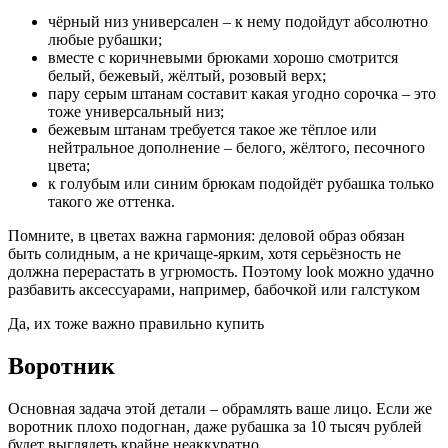
чёрный низ универсален – к нему подойдут абсолютно
любые рубашки;
вместе с коричневыми брюками хорошо смотрится
белый, бежевый, жёлтый, розовый верх;
пару серым штанам составит какая угодно сорочка – это
тоже универсальный низ;
бежевым штанам требуется такое же тёплое или
нейтральное дополнение – белого, жёлтого, песочного
цвета;
к голубым или синим брюкам подойдёт рубашка только
такого же оттенка.
Помните, в цветах важна гармония: деловой образ обязан
быть солидным, а не кричаще-ярким, хотя серьёзность не
должна перерастать в угрюмость. Поэтому look можно удачно
разбавить аксессуарами, например, бабочкой или галстуком
Да, их тоже важно правильно купить
Воротник
Основная задача этой детали – обрамлять ваше лицо. Если же
воротник плохо подогнан, даже рубашка за 10 тысяч рублей
будет выглядеть крайне неаккуратно