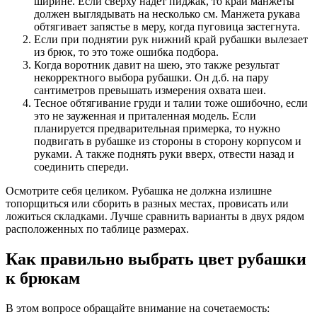
ширине. Если сверху надет пиджак, то край манжеты
должен выглядывать на несколько см. Манжета рукава
обтягивает запястье в меру, когда пуговица застегнута.
Если при поднятии рук нижний край рубашки вылезает
из брюк, то это тоже ошибка подбора.
Когда воротник давит на шею, это также результат
некорректного выбора рубашки. Он д.б. на пару
сантиметров превышать измерения охвата шеи.
Тесное обтягивание груди и талии тоже ошибочно, если
это не зауженная и приталенная модель. Если
планируется предварительная примерка, то нужно
подвигать в рубашке из стороны в сторону корпусом и
руками. А также поднять руки вверх, отвести назад и
соединить спереди.
Осмотрите себя целиком. Рубашка не должна излишне
топорщиться или сборить в разных местах, провисать или
ложиться складками. Лучше сравнить варианты в двух рядом
расположенных по таблице размерах.
Как правильно выбрать цвет рубашки
к брюкам
В этом вопросе обращайте внимание на сочетаемость: