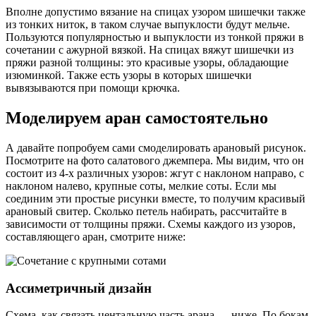
Вполне допустимо вязание на спицах узором шишечки также
из тонких ниток, в таком случае выпуклости будут мельче.
Пользуются популярностью и выпуклости из тонкой пряжи в
сочетании с ажурной вязкой. На спицах вяжут шишечки из
пряжи разной толщины: это красивые узоры, обладающие
изюминкой. Также есть узоры в которых шишечки
вывязываются при помощи крючка.
Моделируем аран самостоятельно
А давайте попробуем сами смоделировать арановый рисунок.
Посмотрите на фото салатового джемпера. Мы видим, что он
состоит из 4-х различных узоров: жгут с наклоном направо, с
наклоном налево, крупные соты, мелкие соты. Если мы
соединим эти простые рисунки вместе, то получим красивый
арановый свитер. Сколько петель набирать, рассчитайте в
зависимости от толщины пряжи. Схемы каждого из узоров,
составляющего аран, смотрите ниже:
Ассиметричный дизайн
Схема, как связать центальную часть арана — ниже. По бокам