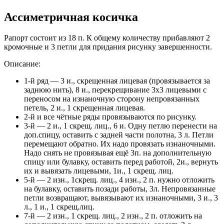
Ассиметричная косичка
Рапорт состоит из 18 п. К общему количеству прибавляют 2
кромочные и 3 петли для придания рисунку завершенности.
Описание:
1-й ряд — 3 и., скрещенная лицевая (провязывается за
заднюю нить), 8 и., перекрещивание 3х3 лицевыми с
переносом на изнаночную сторону непровязанных
петель, 2 и., 1 скрещенная лицевая.
2-й и все чётные ряды провязываются по рисунку.
3-й — 2 и., 1 скрещ. лиц., 6 и. Одну петлю перенести на
доп.спицу, оставить с задней части полотна, 3 л. Петли
перемещают обратно. Их надо провязать изнаночными.
Надо снять не провязывая ещё 3п. на дополнительную
спицу или булавку, оставить перед работой, 2и., вернуть
их и вывязать лицевыми, 1и., 1 скрещ. лиц.
5-й — 2 изн., 1скрещ. лиц., 4 изн., 2 п. нужно отложить
на булавку, оставить позади работы, 3л. Непровязанные
петли возвращают, вывязывают их изнаночными, 3 и., 3
л., 1 и., 1 скрещ.лиц.
7-й — 2 изн., 1 скрещ. лиц., 2 изн., 2 п. отложить на