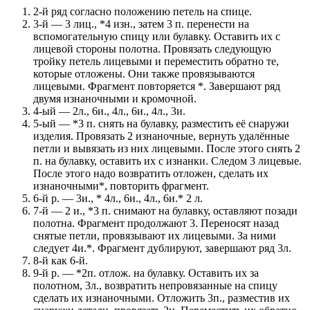
2-й ряд согласно положению петель на спице.
3-й — 3 лиц., *4 изн., затем 3 п. перенести на
вспомогательную спицу или булавку. Оставить их с
лицевой стороны полотна. Провязать следующую
тройку петель лицевыми и переместить обратно те,
которые отложены. Они также провязываются
лицевыми. Фрагмент повторяется *. Завершают ряд
двумя изнаночными и кромочной.
4-ый — 2л., 6и., 4л., 6и., 4л., 3и.
5-ый — *3 п. снять на булавку, разместить её снаружи
изделия. Провязать 2 изнаночные, вернуть удалённые
петли и вывязать из них лицевыми. После этого снять 2
п. на булавку, оставить их с изнанки. Следом 3 лицевые.
После этого надо возвратить отложен, сделать их
изнаночными*, повторить фрагмент.
6-й р. — 3и., * 4л., 6и., 4л., 6и.* 2 л.
7-й — 2 и., *3 п. снимают на булавку, оставляют позади
полотна. Фрагмент продолжают 3. Переносят назад
снятые петли, провязывают их лицевыми. За ними
следует 4и.*. Фрагмент дублируют, завершают ряд 3л.
8-й как 6-й.
9-й р. — *2п. отлож. на булавку. Оставить их за
полотном, 3л., возвратить непровязанные на спицу
сделать их изнаночными. Отложить 3п., разместив их