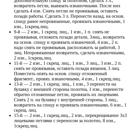
дополнительную спицу за полотном, сделать 3 л.,
возвратить петли, вывязать изнаночными. После них
сделать 4 изн. Снять петлю не провязывая, оставить
позади работы. Сделать 3 л. Перенести назад, на основ.
спицу ранее непровязанные, провязать изнаночными, 1
изн., 1скрещ.лиц.
9-й — 2 изн., 1 скрещ. лиц., 1 изн., 1 п. снять не
провязывая, отложить позади детали, 3лиц., возвратить
на основ. спицу и провязать изнаночной, 4 изн., 2 п.
надо снять не провязывая, расположить за работой, 3
лиц. Непровязанные возвратить, сделать изнаночными,
2 изн., 1скрещ.лиц.
11-й — 2 изн., 1 скрещ. лиц., 1 изн., 3 лиц., 3 изн., 2 п.
снять не провязывая, оставить позади вязания, 3 лиц.
Поместить опять на основ. спицу отложенный
фрагмент., провяз. изнаночными, 4 изн., 1 скрещ.лиц.
13-й — 2 изн., 1 скрещ. лиц., 1 изн., 3 перенести на
булавку с внешней стороны полотна, 1 изн., перенести
обратно отложенные петли, провязать их лицевыми.
Снять 2 п. на булавку с внутренней стороны, 3 лиц.,
возвратить на спицу и провязать изнаночными, 6 изн., 1
скрещ. лиц.
15-й — 2 изн., 1 скрещ.лиц., 2 изн., перекрещивание 3х3
лицевыми петлями с переносом за полотно, 8 изн.,
1скрещ.лиц.