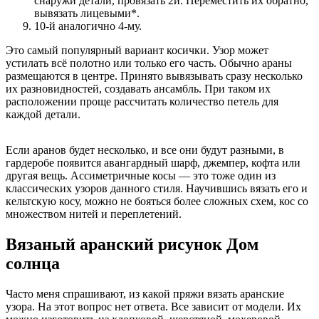
снаружи детали, провязать 2и. Переместить их обратно,
вывязать лицевыми*.
10-й аналогично 4-му.
Это самый популярный вариант косички. Узор может
устилать всё полотно или только его часть. Обычно араны
размещаются в центре. Принято вывязывать сразу несколько
их разновидностей, создавать ансамбль. При таком их
расположении проще рассчитать количество петель для
каждой детали.
Если аранов будет несколько, и все они будут разными, в
гардеробе появится авангардный шарф, джемпер, кофта или
другая вещь. Ассиметричные косы — это тоже один из
классических узоров данного стиля. Научившись вязать его и
кельтскую косу, можно не бояться более сложных схем, кос со
множеством нитей и переплетений.
Вязаный аранский рисунок Дом
солнца
Часто меня спрашивают, из какой пряжи вязать аранские
узора. На этот вопрос нет ответа. Все зависит от модели. Их