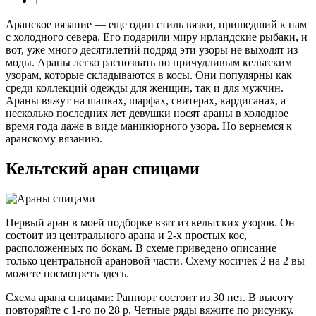
1
Аранское вязание — еще один стиль вязки, пришедший к нам
с холодного севера. Его подарили миру ирландские рыбаки, и
вот, уже много десятилетий подряд эти узоры не выходят из
моды. Араны легко распознать по причудливым кельтским
узорам, которые складываются в косы. Они популярны как
среди коллекций одежды для женщин, так и для мужчин.
Араны вяжут на шапках, шарфах, свитерах, кардиганах, а
несколько последних лет девушки носят араны в холодное
время года даже в виде маникюрного узора. Но вернемся к
аранскому вязанию.
Кельтский аран спицами
Первый аран в моей подборке взят из кельтских узоров. Он
состоит из центрального арана и 2-х простых кос,
расположенных по бокам. В схеме приведено описание
только центральной арановой части. Схему косичек 2 на 2 вы
можете посмотреть здесь.
Схема арана спицами: Раппорт состоит из 30 пет. В высоту
повторяйте с 1-го по 28 р. Четные ряды вяжите по рисунку.