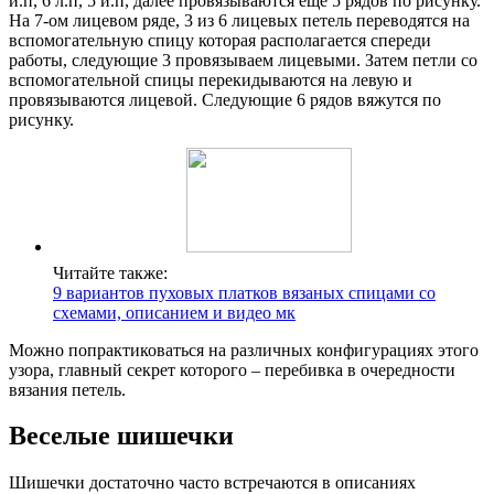
и.п, 6 л.п, 5 и.п, далее провязываются еще 5 рядов по рисунку.
На 7-ом лицевом ряде, 3 из 6 лицевых петель переводятся на
вспомогательную спицу которая располагается спереди
работы, следующие 3 провязываем лицевыми. Затем петли со
вспомогательной спицы перекидываются на левую и
провязываются лицевой. Следующие 6 рядов вяжутся по
рисунку.
Читайте также:
9 вариантов пуховых платков вязаных спицами со
схемами, описанием и видео мк
Можно попрактиковаться на различных конфигурациях этого
узора, главный секрет которого – перебивка в очередности
вязания петель.
Веселые шишечки
Шишечки достаточно часто встречаются в описаниях