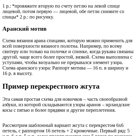
1 р.: *провяжите вторую по счету петлю на левой спице
лицевой, потом первую — лицевой, обе петли снимите со
спицы* 2 р.: по рисунку.
Аранский мотив
Схема вязания арана спицами, которую можно применить для
всей поверхности вязаного полотна. Например, по всему
свитеру или только на полочке и спинке, когда рукава связаны
другой, чаще всего более простой, вязкой. Схема выполнена с
уступами, чтобы визуально не прерывался элемент узора.
Схема аранского узора: Раппорт мотива — 16 п. в ширину и
16 р. в высоту.
Пример перекрестного жгута
Эта самая простая схема для новичков – часть своеобразной
азбуки, из которой складываются узоры аранов – ирландские
косы с пятью и более прядями и другие переплетения.
Рассмотрим шаблонный вариант жгута с перекрестом 6х6
петель, с раппортом 16 петель + 2 кромочные. Первый ряд: 5