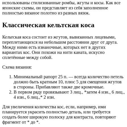
использованы стилизованные ромбы, жгуты и косы. Как все
японские схемы, он представляет из себя заполненное
полностью вязаное полотно из разных вязок.
Классическая кельтская коса
Кельтская коса состоит из жгутов, вывязанных лицевыми,
переплетающихся на небольшом расстоянии друг от друга.
Между ними есть изнаночные, которых нет в других
вариантах кос. Они похожи на нити каната, искусно
сплетённые между собой.
Схема вязания:
Минимальный рапорт 25 п. — всегда количество петель
должно быть кратным 10, плюс 5 для смещения жгутов
в стороны. Прибавляют также две кромочные.
В первом ряду провязывают 3 лиц., *затем 4 изн., 6 лиц.,
4 изн., 6 лиц.,* 2 изн.
Для увеличения количества кос, если, например, ими
планируется украсить полностью деталь, или требуется
создать более широкую полоску для контраста, повторяют
фрагмент от * до *.