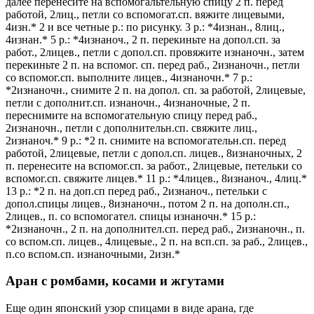
далее перенесите на вспомогальтельную спицу 2 п. перед
работой, 2лиц., петли со вспомогат.сп. вяжите лицевыми,
4изн.* 2 и все четные р.: по рисунку. 3 р.: *4изнан., 8лиц.,
4изнан.* 5 р.: *4изнаноч., 2 п. перекиньте на допол.сп. за
работ., 2лицев., петли с допол.сп. провяжите изнаночн., затем
перекиньте 2 п. на вспомог. сп. перед раб., 2изнаночн., петли
со вспомог.сп. выполните лицев., 4изнаночн.* 7 р.:
*2изнаночн., снимите 2 п. на допол. сп. за работой, 2лицевые,
петли с дополнит.сп. изнаночн., 4изнаночные, 2 п.
переснимите на вспомогательную спицу перед раб.,
2изнаночн., петли с дополнительн.сп. свяжите лиц.,
2изнаноч.* 9 р.: *2 п. снимите на вспомогательн.сп. перед
работой, 2лицевые, петли с допол.сп. лицев., 8изнаночных, 2
п. перенесите на вспомог.сп. за работ., 2лицевые, петельки со
вспомог.сп. свяжите лицев.* 11 р.: *4лицев., 8изнаноч., 4лиц.*
13 р.: *2 п. на доп.сп перед раб., 2изнаноч., петельки с
допол.спицы лицев., 8изнаночн., потом 2 п. на дополн.сп.,
2лицев., п. со вспомогател. спицы изнаночн.* 15 р.:
*2изнаночн., 2 п. на дополнител.сп. перед раб., 2изнаночн., п.
со вспом.сп. лицев., 4лицевые., 2 п. на всп.сп. за раб., 2лицев.,
п.со вспом.сп. изнаночными, 2изн.*
Аран с ромбами, косами и жгутами
Еще один японский узор спицами в виде арана, где