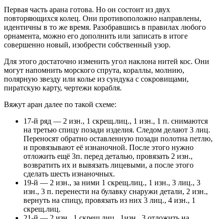
Первая часть арана готова. Но он состоит из двух
повторяющихся колец. Они противоположно направлены,
идентичны в то же время. Разобравшись в правилах любого
орнамента, можно его дополнить или записать в итоге
совершенно новый, изобрести собственный узор.
Для этого достаточно изменить угол наклона нитей кос. Они
могут напомнить морского спрута, кораллы, молнию,
полярную звезду или колье из сундука с сокровищами,
пиратскую карту, чертежи корабля.
Вяжут аран далее по такой схеме:
17-й ряд — 2 изн., 1 скрещ.лиц., 1 изн., 1 п. снимаются
на третью спицу позади изделия. Следом делают 3 лиц.
Переносят обратно оставленную позади полотна петлю,
и провязывают её изнаночной. После этого нужно
отложить ещё 3п. перед деталью, провязать 2 изн.,
возвратить их и вывязать лицевыми, а после этого
сделать шесть изнаночных.
19-й — 2 изн., за ними 1 скрещ.лиц., 1 изн., 3 лиц., 3
изн., 3 п. перенести на булавку снаружи детали, 2 изн.,
вернуть на спицу, провязать из них 3 лиц., 4 изн., 1
скрещ.лиц.
21-й — 2 изн., 1 скрещ.лиц., 1изн., 3 отложить на