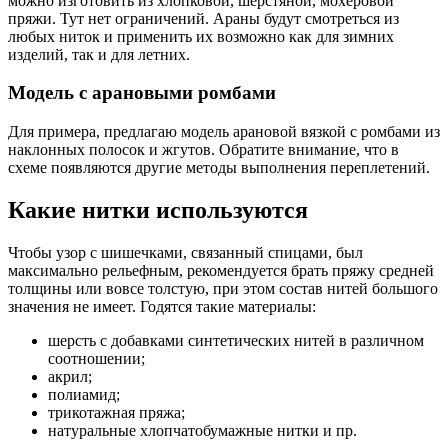
можно изготовить из хлопковой, шерстяной, мохеровой
пряжи. Тут нет ограничений. Араны будут смотреться из
любых ниток и применить их возможно как для зимних
изделий, так и для летних.
Модель с арановыми ромбами
Для примера, предлагаю модель арановой вязкой с ромбами из
наклонных полосок и жгутов. Обратите внимание, что в
схеме появляются другие методы выполнения переплетений.
Какие нитки используются
Чтобы узор с шишечками, связанный спицами, был
максимально рельефным, рекомендуется брать пряжу средней
толщины или вовсе толстую, при этом состав нитей большого
значения не имеет. Годятся такие материалы:
шерсть с добавками синтетических нитей в различном
соотношении;
акрил;
полиамид;
трикотажная пряжа;
натуральные хлопчатобумажные нитки и пр.