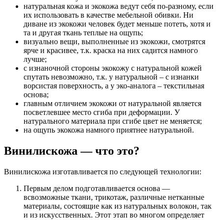
натуральная кожа и экокожа ведут себя по-разному, если
их использовать в качестве мебельной обивки. Ни
диване из экокожи человек будет меньше потеть, хотя и
та и другая ткань теплые на ощупь;
визуально вещи, выполненные из экокожи, смотрятся
ярче и красивее, т.к. краска на них садится намного
лучше;
с изнаночной стороны экокожу с натуральной кожей
спутать невозможно, т.к. у натуральной – с изнанки
ворсистая поверхность, а у эко-аналога – текстильная
основа;
главным отличием экокожи от натуральной является
посветлевшее место сгиба при деформации. У
натурального материала при сгибе цвет не меняется;
на ощупь экокожа намного приятнее натуральной.
Винилискожа — что это?
Винилискожа изготавливается по следующей технологии:
Первым делом подготавливается основа —
всвозможные ткани, трикотаж, различные нетканные
материалы, состоящие как из натуральных волокон, так
и из искусственных. Этот этап во многом определяет