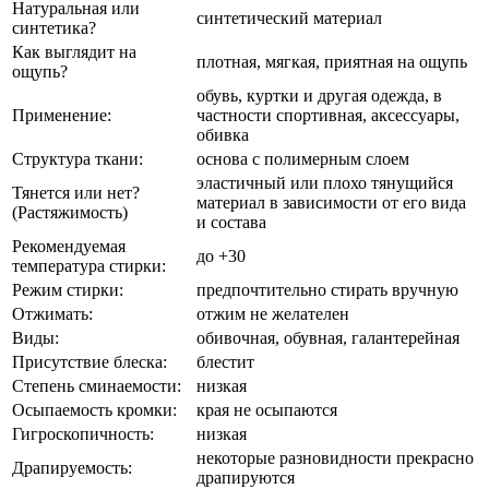
Натуральная или
синтетический материал
синтетика?
Как выглядит на
плотная, мягкая, приятная на ощупь
ощупь?
обувь, куртки и другая одежда, в
Применение:
частности спортивная, аксессуары,
обивка
Структура ткани:
основа с полимерным слоем
эластичный или плохо тянущийся
Тянется или нет?
материал в зависимости от его вида
(Растяжимость)
и состава
Рекомендуемая
до +30
температура стирки:
Режим стирки:
предпочтительно стирать вручную
Отжимать:
отжим не желателен
Виды:
обивочная, обувная, галантерейная
Присутствие блеска:
блестит
Степень сминаемости:
низкая
Осыпаемость кромки:
края не осыпаются
Гигроскопичность:
низкая
некоторые разновидности прекрасно
Драпируемость:
драпируются