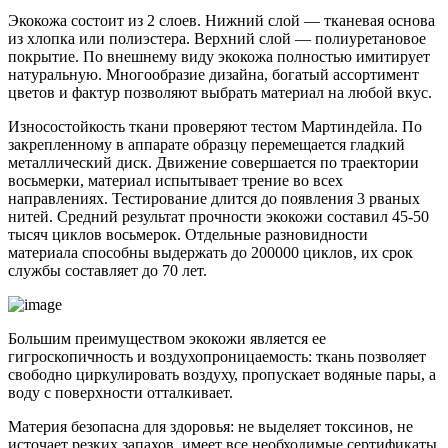
Экокожа состоит из 2 слоев. Нижний слой — тканевая основа
из хлопка или полиэстера. Верхний слой — полиуретановое
покрытие. По внешнему виду экокожа полностью имитирует
натуральную. Многообразие дизайна, богатый ассортимент
цветов и фактур позволяют выбрать материал на любой вкус.
Износостойкость ткани проверяют тестом Мартиндейла. По
закрепленному в аппарате образцу перемещается гладкий
металлический диск. Движение совершается по траектории
восьмерки, материал испытывает трение во всех
направлениях. Тестирование длится до появления 3 рваных
нитей. Средний результат прочности экокожи составил 45-50
тысяч циклов восьмерок. Отдельные разновидности
материала способны выдержать до 200000 циклов, их срок
службы составляет до 70 лет.
Большим преимуществом экокожи является ее
гигроскопичность и воздухопроницаемость: ткань позволяет
свободно циркулировать воздуху, пропускает водяные пары, а
воду с поверхности отталкивает.
Материя безопасна для здоровья: не выделяет токсинов, не
источает резких запахов, имеет все необходимые сертификаты