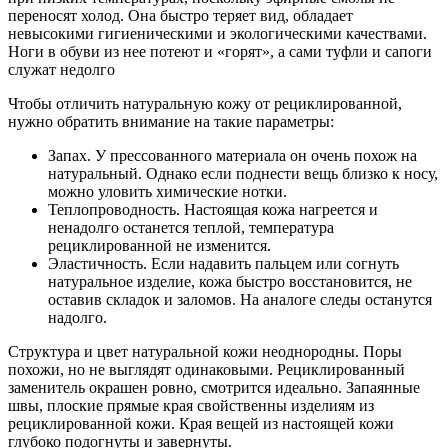
переносят холод. Она быстро теряет вид, обладает
невысокими гигиеническими и экологическими качествами.
Ноги в обуви из нее потеют и «горят», а сами туфли и сапоги
служат недолго
Чтобы отличить натуральную кожу от рециклированной,
нужно обратить внимание на такие параметры:
Запах. У прессованного материала он очень похож на
натуральный. Однако если поднести вещь близко к носу,
можно уловить химические нотки.
Теплопроводность. Настоящая кожа нагреется и
ненадолго останется теплой, температура
рециклированной не изменится.
Эластичность. Если надавить пальцем или согнуть
натуральное изделие, кожа быстро восстановится, не
оставив складок и заломов. На аналоге следы останутся
надолго.
Структура и цвет натуральной кожи неоднородны. Поры
похожи, но не выглядят одинаковыми. Рециклированный
заменитель окрашен ровно, смотрится идеально. Запаянные
швы, плоские прямые края свойственны изделиям из
рециклированной кожи. Края вещей из настоящей кожи
глубоко подогнуты и завернуты.