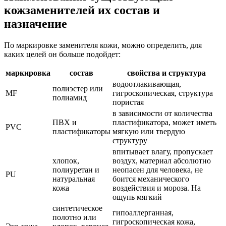
кожзаменителей их состав и
назначение
По маркировке заменителя кожи, можно определить, для
каких целей он больше подойдет:
маркировка
состав
свойства и структура
водоотлакивающая,
полиэстер или
MF
гигроскопическая, структура
полиамид
пористая
в зависимости от количества
ПВХ и
пластификатора, может иметь
PVC
пластификаторы
мягкую или твердую
структуру
впитывает влагу, пропускает
хлопок,
воздух, материал абсолютно
полиуретан и
неопасен для человека, не
PU
натуральная
боится механического
кожа
воздействия и мороза. На
ощупь мягкий
синтетическое
гипоаллерганная,
полотно или
гигроскопическая кожа,