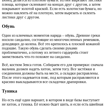
Венец делается из плотной бумаги. Из неё вырезают листики
плюща, которые склеивают на концах друг с другом, а затем
покрывают золотой краской. Если есть золотистая бумага, но
можно наклеить её на плотную, затем вырезать и склеить
листики друг с другом.
Обувь
Один из ключевых моментов наряда – обувь. Древние греки
носили сандалии, состоящие из многочисленных ремешков,
доходящих до колена. Всё это крепилось к плоской кожаной
подошве. Такую обувь сделать своими руками
проблематично, а потому из летнего гардероба стоит
заимствовать что-то похожее на сандалии.
Всё, костюм Зевса готов. Собираем его для примерки: сначала
мальчик должен надеть хитон, затем тогу. Все застёжки и
соединения должны быть на месте, а складки расправлены.
После этого надевается пояс, под которым расправляются и
красиво выкладываются все складочки драпировки.
Туника
Но есть ещё один вариант, в котором в виде базы выступает
не хитон, а туника. Её нужно будет шить, и если есть швейная