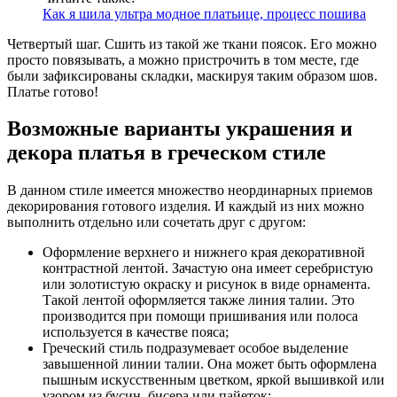
Как я шила ультра модное платьице, процесс пошива
Четвертый шаг. Сшить из такой же ткани поясок. Его можно
просто повязывать, а можно пристрочить в том месте, где
были зафиксированы складки, маскируя таким образом шов.
Платье готово!
Возможные варианты украшения и
декора платья в греческом стиле
В данном стиле имеется множество неординарных приемов
декорирования готового изделия. И каждый из них можно
выполнить отдельно или сочетать друг с другом:
Оформление верхнего и нижнего края декоративной
контрастной лентой. Зачастую она имеет серебристую
или золотистую окраску и рисунок в виде орнамента.
Такой лентой оформляется также линия талии. Это
производится при помощи пришивания или полоса
используется в качестве пояса;
Греческий стиль подразумевает особое выделение
завышенной линии талии. Она может быть оформлена
пышным искусственным цветком, яркой вышивкой или
узором из бусин, бисера или пайеток;