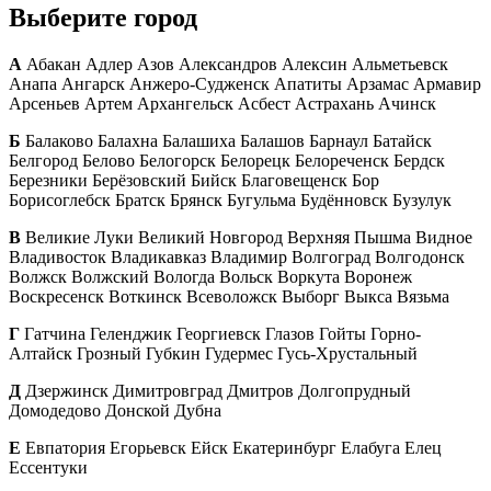
Выберите город
А
Абакан Адлер Азов Александров Алексин Альметьевск
Анапа Ангарск Анжеро-Судженск Апатиты Арзамас Армавир
Арсеньев Артем Архангельск Асбест Астрахань Ачинск
Б
Балаково Балахна Балашиха Балашов Барнаул Батайск
Белгород Белово Белогорск Белорецк Белореченск Бердск
Березники Берёзовский Бийск Благовещенск Бор
Борисоглебск Братск Брянск Бугульма Будённовск Бузулук
В
Великие Луки Великий Новгород Верхняя Пышма Видное
Владивосток Владикавказ Владимир Волгоград Волгодонск
Волжск Волжский Вологда Вольск Воркута Воронеж
Воскресенск Воткинск Всеволожск Выборг Выкса Вязьма
Г
Гатчина Геленджик Георгиевск Глазов Гойты Горно-
Алтайск Грозный Губкин Гудермес Гусь-Хрустальный
Д
Дзержинск Димитровград Дмитров Долгопрудный
Домодедово Донской Дубна
Е
Евпатория Егорьевск Ейск Екатеринбург Елабуга Елец
Ессентуки