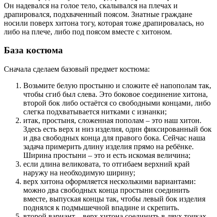
Он надевался на голое тело, скалывался на плечах и
драпировался, подхваченный поясом. Знатные граждане
носили поверх хитона тогу, которая тоже драпировалась, но
либо на плече, либо под поясом вместе с хитоном.
База костюма
Сначала сделаем базовый предмет костюма:
Возьмите белую простыню и сложите её напополам так,
чтобы сгиб был слева. Это боковое соединение хитона,
второй бок либо остаётся со свободными концами, либо
слегка подхватывается нитками с изнанки;
итак, простыня, сложенная пополам – это наш хитон.
Здесь есть верх и низ изделия, один фиксированный бок
и два свободных конца для правого бока. Сейчас наша
задача примерить длину изделия прямо на ребёнке.
Ширина простыни – это и есть искомая величина;
если длина великовата, то отгибаем верхний край
наружу на необходимую ширину;
верх хитона оформляется несколькими вариантами:
можно два свободных конца простыни соединить
вместе, выпуская концы так, чтобы левый бок изделия
поднялся к подмышечной впадине и скрепить.
второй вариант – верх хитона соединить в двух точках,