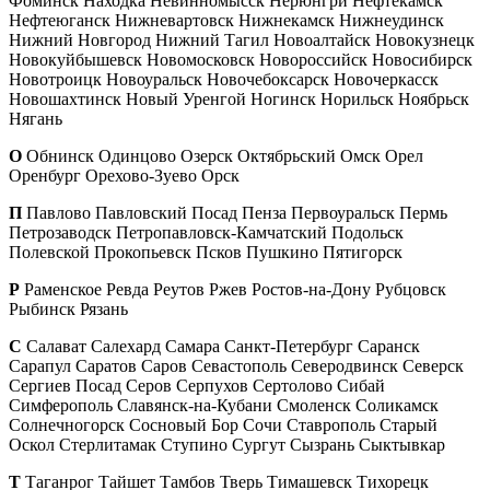
Фоминск Находка Невинномысск Нерюнгри Нефтекамск
Нефтеюганск Нижневартовск Нижнекамск Нижнеудинск
Нижний Новгород Нижний Тагил Новоалтайск Новокузнецк
Новокуйбышевск Новомосковск Новороссийск Новосибирск
Новотроицк Новоуральск Новочебоксарск Новочеркасск
Новошахтинск Новый Уренгой Ногинск Норильск Ноябрьск
Нягань
О
Обнинск Одинцово Озерск Октябрьский Омск Орел
Оренбург Орехово-Зуево Орск
П
Павлово Павловский Посад Пенза Первоуральск Пермь
Петрозаводск Петропавловск-Камчатский Подольск
Полевской Прокопьевск Псков Пушкино Пятигорск
Р
Раменское Ревда Реутов Ржев Ростов-на-Дону Рубцовск
Рыбинск Рязань
С
Салават Салехард Самара Санкт-Петербург Саранск
Сарапул Саратов Саров Севастополь Северодвинск Северск
Сергиев Посад Серов Серпухов Сертолово Сибай
Симферополь Славянск-на-Кубани Смоленск Соликамск
Солнечногорск Сосновый Бор Сочи Ставрополь Старый
Оскол Стерлитамак Ступино Сургут Сызрань Сыктывкар
Т
Таганрог Тайшет Тамбов Тверь Тимашевск Тихорецк