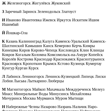
Ж
Железногорск Жигулёвск Жуковский
З
Заречный Заринск Зеленодольск Златоуст
И
Иваново Ивантеевка Ижевск Иркутск Искитим Ишим
Ишимбай
Й
Йошкар-Ола
К
Казань Калининград Калуга Каменск-Уральский Каменск-
Шахтинский Камышин Канск Кемерово Керчь Кимры
Кинешма Киров Кирово-Чепецк Кисловодск Клин Клинцы
Ковров Когалым Коломна Комсомольск-на-Амуре Копейск
Королёв Кострома Краснодар Краснокамск Краснотурьинск
Красноярск Кропоткин Крымск Кстово Кузнецк Кумертау
Кунгур Курган Курск
Л
Лабинск Лениногорск Ленинск-Кузнецкий Липецк Лиски
Лобня Лысьва Лыткарино Люберцы
М
Магнитогорск Майкоп Махачкала Междуреченск Мелеуз
Миасс Минеральные Воды Минусинск Михайловка
Мичуринск Москва Мурманск Муром Мытищи
Н
Набережные Челны Назарово Назрань Нальчик Наро-