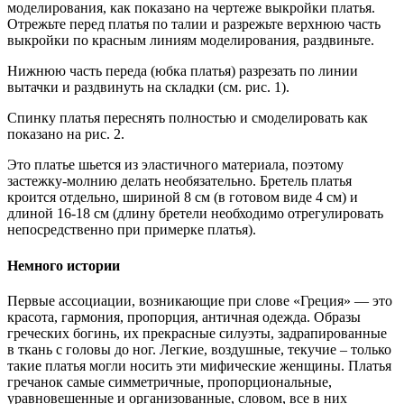
моделирования, как показано на чертеже выкройки платья.
Отрежьте перед платья по талии и разрежьте верхнюю часть
выкройки по красным линиям моделирования, раздвиньте.
Нижнюю часть переда (юбка платья) разрезать по линии
вытачки и раздвинуть на складки (см. рис. 1).
Спинку платья переснять полностью и смоделировать как
показано на рис. 2.
Это платье шьется из эластичного материала, поэтому
застежку-молнию делать необязательно. Бретель платья
кроится отдельно, шириной 8 см (в готовом виде 4 см) и
длиной 16-18 см (длину бретели необходимо отрегулировать
непосредственно при примерке платья).
Немного истории
Первые ассоциации, возникающие при слове «Греция» — это
красота, гармония, пропорция, античная одежда. Образы
греческих богинь, их прекрасные силуэты, задрапированные
в ткань с головы до ног. Легкие, воздушные, текучие – только
такие платья могли носить эти мифические женщины. Платья
гречанок самые симметричные, пропорциональные,
уравновешенные и организованные, словом, все в них