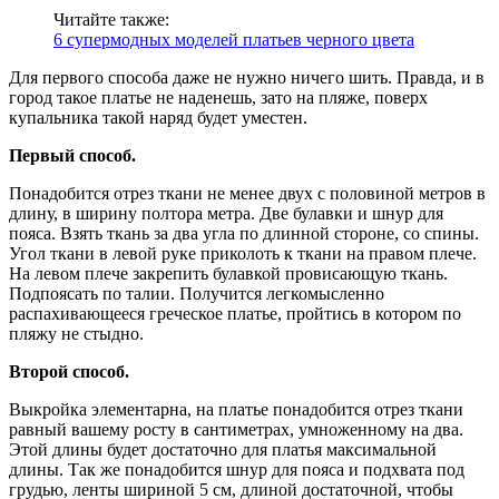
Читайте также:
6 супермодных моделей платьев черного цвета
Для первого способа даже не нужно ничего шить. Правда, и в
город такое платье не наденешь, зато на пляже, поверх
купальника такой наряд будет уместен.
Первый способ.
Понадобится отрез ткани не менее двух с половиной метров в
длину, в ширину полтора метра. Две булавки и шнур для
пояса. Взять ткань за два угла по длинной стороне, со спины.
Угол ткани в левой руке приколоть к ткани на правом плече.
На левом плече закрепить булавкой провисающую ткань.
Подпоясать по талии. Получится легкомысленно
распахивающееся греческое платье, пройтись в котором по
пляжу не стыдно.
Второй способ.
Выкройка элементарна, на платье понадобится отрез ткани
равный вашему росту в сантиметрах, умноженному на два.
Этой длины будет достаточно для платья максимальной
длины. Так же понадобится шнур для пояса и подхвата под
грудью, ленты шириной 5 см, длиной достаточной, чтобы