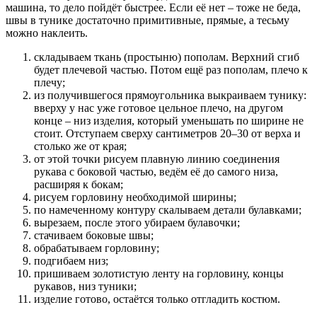
машина, то дело пойдёт быстрее. Если её нет – тоже не беда,
швы в тунике достаточно примитивные, прямые, а тесьму
можно наклеить.
складываем ткань (простыню) пополам. Верхний сгиб
будет плечевой частью. Потом ещё раз пополам, плечо к
плечу;
из получившегося прямоугольника выкраиваем тунику:
вверху у нас уже готовое цельное плечо, на другом
конце – низ изделия, который уменьшать по ширине не
стоит. Отступаем сверху сантиметров 20–30 от верха и
столько же от края;
от этой точки рисуем плавную линию соединения
рукава с боковой частью, ведём её до самого низа,
расширяя к бокам;
рисуем горловину необходимой ширины;
по намеченному контуру скалываем детали булавками;
вырезаем, после этого убираем булавочки;
стачиваем боковые швы;
обрабатываем горловину;
подгибаем низ;
пришиваем золотистую ленту на горловину, концы
рукавов, низ туники;
изделие готово, остаётся только отгладить костюм.