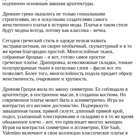
подчинено основным законам архитектуры.
Древние греки оказались не только гениальными
строителями, но и искусными создателями самого
женственного платья в истории моды. Платья в таком стиле
будут модны всегда, потому как классика – вечна.
Сегодня греческий стиль в одежде нельзя назвать
экстравагантным, он скорее необычный, скульптурный и в то
же время благородно простой. Многослойные ткани,
собранные брошью – и вот, готово самое простое
греческое платье. Драпировка, всевозможные складки, тонкие
полупрозрачные ткани в несколько слоев – фасон все это
позволяет. Более того, многослойность подола придает образу
женственность, очарование и хрупкость.
Древняя Греция жила по закону симметрии. Ее соблюдали в
архитектуре, в построении мысли, в создании костюма. Но
современное платье может быть и асимметрично. Игра на
контрастах его весомое достоинство. Подчеркнуто
завышенная талия, прямой силуэт, длинный прямой крой,
подол, усыпанный плиссировками и складами и в то же время
обнаженное плечо – вот, что привлекает многих женщин.
Играя на контрастах симметрии и ассиметрии, Elie Saab,
Valentino включают в свои коллекции классическое платье в