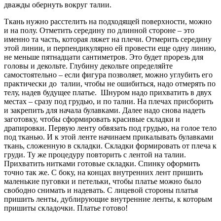
дважды обернуть вокруг талии.
Ткань нужно расстелить на подходящей поверхности, можно
и на полу. Отметить середину по длинной стороне – это
именно та часть, которая ляжет на плечи. Отмерить середину
этой линии, и перпендикулярно ей провести еще одну линию,
не меньше пятнадцати сантиметров. Это будет прорезь для
головы и декольте. Глубину декольте определяйте
самостоятельно – если фигура позволяет, можно углубить его
практически до талии, чтобы не ошибиться, надо отмерять по
телу, надев будущее платье. Шнуром надо прихватить в двух
местах – сразу под грудью, и по талии. На плечах присборить
и закрепить для начала булавками. Далее надо снова надеть
заготовку, чтобы сформировать красивые складки и
драпировки. Первую ленту обвязать под грудью, на голое тело
под тканью. И к этой ленте начинаем прикалывать булавками
ткань, сложенную в складки. Складки формировать от плеча к
груди. Ту же процедуру повторить с лентой на талии.
Прихватить нитками готовые складки. Спинку оформить
точно так же. С боку, на концах внутренних лент пришить
маленькие пуговки и петельки, чтобы платье можно было
свободно снимать и надевать. С лицевой стороны платья
пришить ленты, дублирующие внутренние ленты, к которым
пришиты складочки. Платье готово!