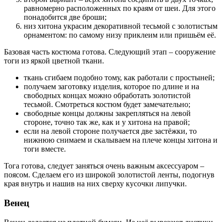
равномерно расположенных по краям от шеи. Для этого
понадобится две броши;
низ хитона украсим декоративной тесьмой с золотистым
орнаментом: по самому низу приклеим или пришьём её.
Базовая часть костюма готова. Следующий этап – сооружение
тоги из яркой цветной ткани.
ткань сгибаем подобно тому, как работали с простыней;
получаем заготовку изделия, которое по длине и на
свободных концах можно обработать золотистой
тесьмой. Смотреться костюм будет замечательно;
свободные концы должны закрепляться на левой
стороне, точно так же, как и у хитона на правой;
если на левой стороне получается две застёжки, то
нижнюю снимаем и скалываем на плече концы хитона и
тоги вместе.
Тога готова, следует заняться очень важным аксессуаром –
поясом. Сделаем его из широкой золотистой ленты, подогнув
края внутрь и нашив на них сверху кусочки липучки.
Венец