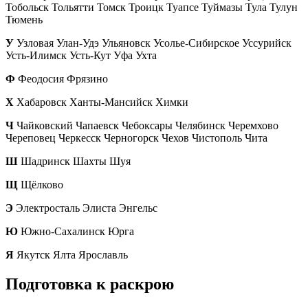
Тобольск Тольятти Томск Троицк Туапсе Туймазы Тула Тулун
Тюмень
У
Узловая Улан-Удэ Ульяновск Усолье-Сибирское Уссурийск
Усть-Илимск Усть-Кут Уфа Ухта
Ф
Феодосия Фрязино
Х
Хабаровск Ханты-Мансийск Химки
Ч
Чайковский Чапаевск Чебоксары Челябинск Черемхово
Череповец Черкесск Черногорск Чехов Чистополь Чита
Ш
Шадринск Шахты Шуя
Щ
Щёлково
Э
Электросталь Элиста Энгельс
Ю
Южно-Сахалинск Юрга
Я
Якутск Ялта Ярославль
Подготовка к раскрою