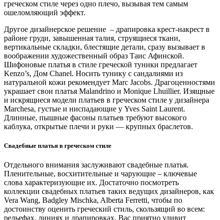
греческом стиле через одно плечо, вызывая тем самым
ошеломляющий эффект.
Другое дизайнерское решение – драпировка крест-накрест в
районе груди, завышенная талия, струящиеся ткани,
вертикальные складки, блестящие детали, сразу вызывает в
воображении художественный образ Таис Афинской.
Шифоновые платья в стиле греческой туники предлагает
Kenzo’s, Дом Chanel. Носить тунику с сандалиями из
натуральной кожи рекомендует Marc Jacobs. Драгоценностями
украшает свои платья Malandrino и Monique Lhuillier. Изящные
и искрящиеся модели платьев в греческом стиле у дизайнера
Marchesa, густые и ниспадающие у Yves Saint Laurent.
Длинные, пышные фасоны платьев требуют высокого
каблука, открытые плечи и руки — крупных браслетов.
Свадебные платья в греческом стиле
Отдельного внимания заслуживают свадебные платья.
Пленительные, восхитительные и чарующие – ключевые
слова характеризующие их. Достаточно посмотреть
коллекции свадебных платьев таких ведущих дизайнеров, как
Vera Wang, Badgley Mischka, Alberta Ferretti, чтобы по
достоинству оценить греческий стиль, скользящий во всем:
рельефах, линиях и драпировках. Вас приятно удивит