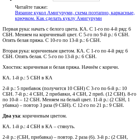
Читайте также:
Вязание кукол Амигуруми, схема поэтапно, каркасные,
крючком. Как сделать куклу Амигуруми
Первая рука: начать с белого цвета. КА. С 1-го по 4-й ряд: 6
СБН. Меняем на коричневый цвет. С 5-го по 9-й р.: 6 СБН.
Опять белая пряжа. С 10-го по 13-й р.: 6 СБН.
Вторая рука: коричневым цветом. КА. С 1-го по 4-й ряд: 6
СБН. Опять белая. С 5-го по 13-й р.: 6 СБН.
Хвостик: коричневая и белая пряжа. Начнём с коричн.
КА. 1-й р.: 5 СБН в КА
2-й р.: 5 прибавок (получится 10 СБН) С 3-го по 6-й р.: 10
СБН. 7-й р.: 4 СБН, 2 прибавки, 4 СБН, 2 приб. (12 СБН). 8-го
по 10-й – 12 СБН. Меняем на белый цвет. 11-й р.: (2 СБН, 1
убавка) – повтор 3 раза (9 СБН). С 12-го по 21 р.: 9 СБН.
Два уха
: коричневым цветом.
КА. 1-й р.: 4 СБН в КА – стянуть.
2-й р.: (СБН, прибавка) – повтор. 2 раза (6). 3-й р.: (2 СБН,