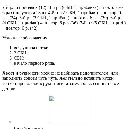
2-й р.: 6 прибавок (12). 3-й р.: (СБН, 1 прибавка) – повторяем
6 раз (получится 18 п). 4-й р.: (2 СБН, 1 прибав.) – повтор. 6
раз (24). 5-й р.: (3 СБН, 1 прибав.) – повтор. 6 раз (30). 6-й р.:
(4 СБН, 1 прибав.) – повтор. 6 раз (36). 7-й р.: (5 СБН, 1 приб.)
– повтор. 6 р. (42).
Условные обозначения:
воздушная петля;
2 СБН;
СБН;
начало первого ряда.
Хвост и руки-ноги можно не набивать наполнителем, или
заполнить совсем чуть-чуть. Желательно вставить куски
тонкой проволоки в руки-ноги, а затем только сшивать все
детали.
Читайте также: