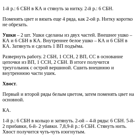
1-й р.: 6 СБН в КА и стянуть за нитку. 2-й р.: 6 СБН.
Поменять цвет и вязать еще 4 ряда, как 2-ой р. Нитку коротко
не обрезать.
Ушки
– 2 шт. Ушки сделаны из двух частей. Внешнее ушко –
КА и 6 СБН в КА. Внутреннее белое ушко – КА и 6 СБН в
КА. Затянуть и сделать 1 ВП подъёма.
Развернуть работу. 2 СБН, 1 ССН, 2 ВП, СС в основание
цепочки из ВП, 1 ССН, 2 СБН. В итоге получится
треугольник с острой вершиной. Сшить внешнюю и
внутреннюю части ушек.
Хвост
.
Первый и второй ряды белым цветом, затем поменять цвет на
основной.
КА.
1-й р.: 6 СБН в кольцо и затянуть. 2-ой – 4-й ряды: 6 СБН. 5-й-
2 прибавки, 6-й- 2 убавки. 7,8,9-й р.: 6 СБН. Стянуть нить.
Хвост получится чуть-чуть изогнутым.